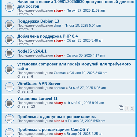
Начиная с версии 1.0981.20250630 доступен новый движок
для хостов
Последнее сообщение
sbury
«
Пн окт 27, 2025 11:59 am
Ответы:
5
Поддержка Debian 13
Последнее сообщение
dima
«
Пт окт 10, 2025 5:04 pm
Ответы:
3
Добавлена поддержка PHP 8.4
Последнее сообщение
sbury
«
Сб авг 23, 2025 3:48 am
Ответы:
7
NodeJS v24.4.1
Последнее сообщение
sbury
«
Ср июл 30, 2025 4:17 pm
установка composer или nodejs модулей для требуемого
сайта
Последнее сообщение
Cramac
«
Сб июл 19, 2025 8:00 am
Ответы:
6
WireGuard VPN Server
Последнее сообщение
ahouse
«
Вт май 27, 2025 6:03 am
Ответы:
3
Установка Laravel 11
Последнее сообщение
sbury
«
Чт май 01, 2025 9:01 am
Ответы:
13
1
2
Проблемы с доступом к репозитариям.
Последнее сообщение
alenka
«
Пн апр 28, 2025 5:50 pm
Проблема с репозитарием CentOS 7
Последнее сообщение
sbury
«
Вт апр 01, 2025 4:25 am