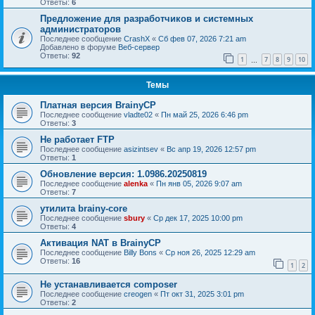
Ответы:
6
Предложение для разработчиков и системных
администраторов
Последнее сообщение
CrashX
«
Сб фев 07, 2026 7:21 am
Добавлено в форуме
Веб-сервер
Ответы:
92
1
7
8
9
10
…
Темы
Платная версия BrainyCP
Последнее сообщение
vladte02
«
Пн май 25, 2026 6:46 pm
Ответы:
3
Не работает FTP
Последнее сообщение
asizintsev
«
Вс апр 19, 2026 12:57 pm
Ответы:
1
Обновление версия: 1.0986.20250819
Последнее сообщение
alenka
«
Пн янв 05, 2026 9:07 am
Ответы:
7
утилита brainy-core
Последнее сообщение
sbury
«
Ср дек 17, 2025 10:00 pm
Ответы:
4
Активация NAT в BrainyCP
Последнее сообщение
Billy Bons
«
Ср ноя 26, 2025 12:29 am
Ответы:
16
1
2
Не устанавливается composer
Последнее сообщение
creogen
«
Пт окт 31, 2025 3:01 pm
Ответы:
2