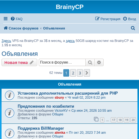
BrainyCP
FAQ
Регистрация
Вход
П
Список форумов
Объявления
о
Здесь
VPS на BrainyCP за 3$ в месяц, а
здесь
50GB шаред-хостинг на BrainyCP за
и
1.9$ в месяц
с
Объявления
к
Поиск
Расширенный пои
Новая тема
1
2
3
След.
62 темы
Объявления
Установка дополнительных расширений для PHP
Последнее сообщение
sbury
«
Чт май 02, 2024 8:22 pm
Предложения по юзабилити
Последнее сообщение
VictorKV
«
Ср июн 24, 2026 10:55 am
Добавлено в форуме
Общее
Ответы:
195
1
17
18
19
20
…
Поддержка BillManager
Последнее сообщение
alenka
«
Пт окт 20, 2023 7:34 am
Добавлено в форуме
Общее