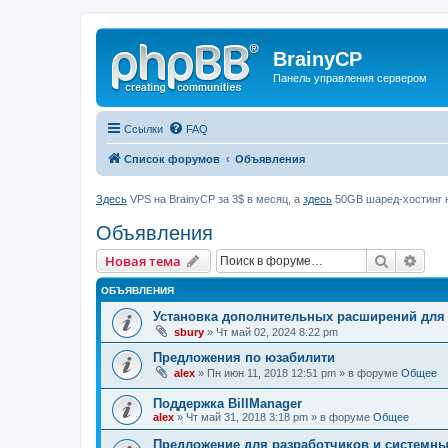
BrainyCP
Панель управления сервером
Ссылки
FAQ
Список форумов
Объявления
Здесь
VPS на BrainyCP за 3$ в месяц, а
здесь
50GB шаред-хостинг н
Объявления
Поиск
Рас
Новая тема
ОБЪЯВЛЕНИЯ
Установка дополнительных расширений для
sbury
» Чт май 02, 2024 8:22 pm
Предложения по юзабилити
alex
» Пн июн 11, 2018 12:51 pm » в форуме
Общее
Поддержка BillManager
alex
» Чт май 31, 2018 3:18 pm » в форуме
Общее
Предложение для разработчиков и системн