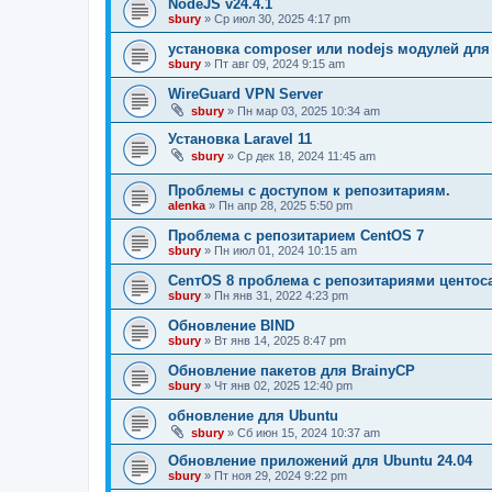
NodeJS v24.4.1
sbury
» Ср июл 30, 2025 4:17 pm
установка composer или nodejs модулей для
sbury
» Пт авг 09, 2024 9:15 am
WireGuard VPN Server
sbury
» Пн мар 03, 2025 10:34 am
Установка Laravel 11
sbury
» Ср дек 18, 2024 11:45 am
Проблемы с доступом к репозитариям.
alenka
» Пн апр 28, 2025 5:50 pm
Проблема с репозитарием CentOS 7
sbury
» Пн июл 01, 2024 10:15 am
CenтOS 8 проблема с репозитариями центос
sbury
» Пн янв 31, 2022 4:23 pm
Обновление BIND
sbury
» Вт янв 14, 2025 8:47 pm
Oбновление пакетов для BrainyCP
sbury
» Чт янв 02, 2025 12:40 pm
обновление для Ubuntu
sbury
» Сб июн 15, 2024 10:37 am
Обновление приложений для Ubuntu 24.04
sbury
» Пт ноя 29, 2024 9:22 pm