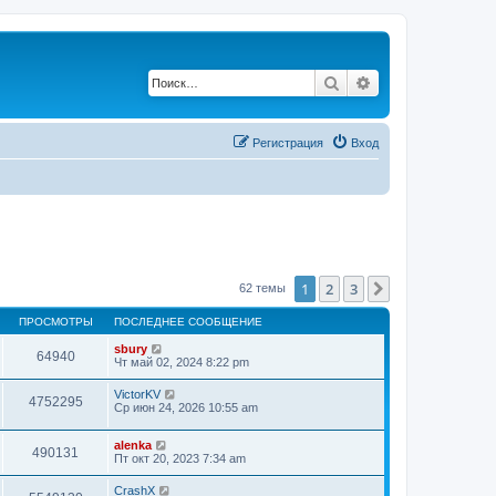
Поиск
Расширенный по
Регистрация
Вход
1
2
3
След.
62 темы
ПРОСМОТРЫ
ПОСЛЕДНЕЕ СООБЩЕНИЕ
sbury
64940
Чт май 02, 2024 8:22 pm
VictorKV
4752295
Ср июн 24, 2026 10:55 am
alenka
490131
Пт окт 20, 2023 7:34 am
CrashX