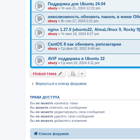
Поддержка для Ubuntu 24.04
sbury
» Чт ноя 21, 2024 12:22 pm
невозможность обновить панель в меню Об
sbury
» Вт сен 17, 2024 2:21 pm
nginx 1.27.0 (ubuntu22, AlmaLi9nux 9, Rocky 9
sbury
» Чт июл 18, 2024 8:37 pm
CentOS 8 как обновить репозитарии
sbury
» Ср фев 02, 2022 9:48 am
AVIF поддержка в Ubuntu 22
sbury
» Ср июл 24, 2024 4:11 pm
Новая тема
Вернуться к списку форумов
ПРАВА ДОСТУПА
Вы
не можете
начинать темы
Вы
можете
отвечать на сообщения
Вы
не можете
редактировать свои сообщения
Вы
не можете
удалять свои сообщения
Вы
не можете
добавлять вложения
Список форумов