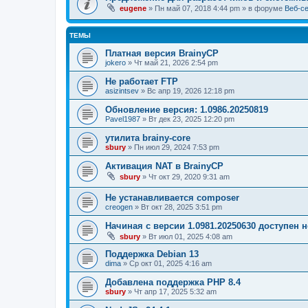
eugene
» Пн май 07, 2018 4:44 pm » в форуме
Веб-с
ТЕМЫ
Платная версия BrainyCP
jokero
» Чт май 21, 2026 2:54 pm
Не работает FTP
asizintsev
» Вс апр 19, 2026 12:18 pm
Обновление версия: 1.0986.20250819
Pavel1987
» Вт дек 23, 2025 12:20 pm
утилита brainy-core
sbury
» Пн июл 29, 2024 7:53 pm
Активация NAT в BrainyCP
sbury
» Чт окт 29, 2020 9:31 am
Не устанавливается composer
creogen
» Вт окт 28, 2025 3:51 pm
Начиная с версии 1.0981.20250630 доступен
sbury
» Вт июл 01, 2025 4:08 am
Поддержка Debian 13
dima
» Ср окт 01, 2025 4:16 am
Добавлена поддержка PHP 8.4
sbury
» Чт апр 17, 2025 5:32 am