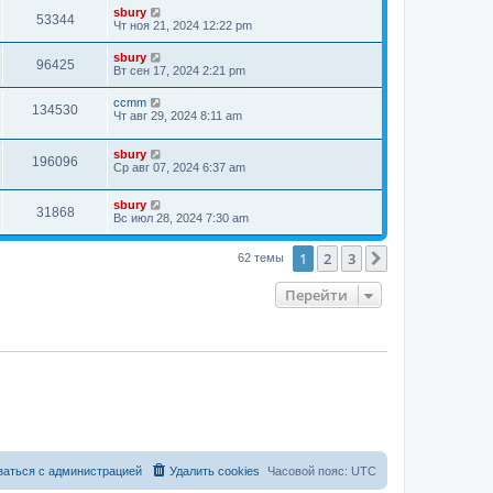
sbury
53344
Чт ноя 21, 2024 12:22 pm
sbury
96425
Вт сен 17, 2024 2:21 pm
ccmm
134530
Чт авг 29, 2024 8:11 am
sbury
196096
Ср авг 07, 2024 6:37 am
sbury
31868
Вс июл 28, 2024 7:30 am
1
2
3
След.
62 темы
Перейти
заться с администрацией
Удалить cookies
Часовой пояс:
UTC