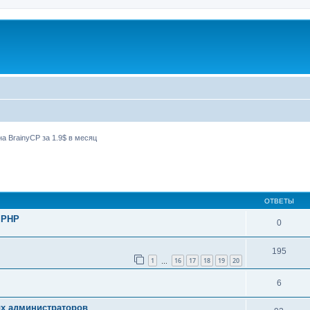
а BrainyCP за 1.9$ в месяц
ширенный поиск
ОТВЕТЫ
 PHP
0
195
1
16
17
18
19
20
…
6
ых администраторов