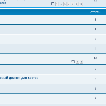
92
ервер
1
6
7
8
9
10
…
ОТВЕТЫ
3
1
7
4
16
1
2
2
 новый движок для хостов
5
3
7