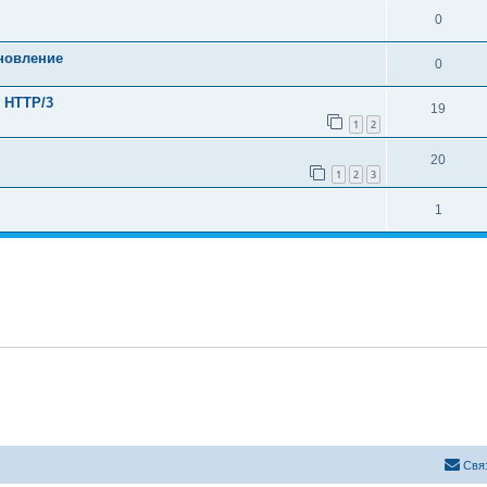
0
новление
0
) HTTP/3
19
1
2
20
1
2
3
1
Свя