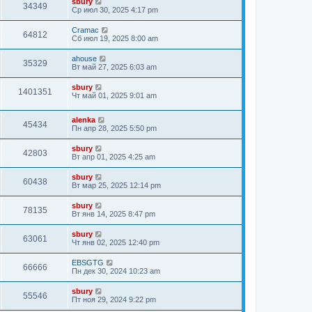
sbury
34349
Ср июл 30, 2025 4:17 pm
Cramac
64812
Сб июл 19, 2025 8:00 am
ahouse
35329
Вт май 27, 2025 6:03 am
sbury
1401351
Чт май 01, 2025 9:01 am
alenka
45434
Пн апр 28, 2025 5:50 pm
sbury
42803
Вт апр 01, 2025 4:25 am
sbury
60438
Вт мар 25, 2025 12:14 pm
sbury
78135
Вт янв 14, 2025 8:47 pm
sbury
63061
Чт янв 02, 2025 12:40 pm
EBSGTG
66666
Пн дек 30, 2024 10:23 am
sbury
55546
Пт ноя 29, 2024 9:22 pm