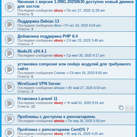
Начиная с версии 1.0981.20250630 доступен новый движок
для хостов
Последнее сообщение
sbury
«
Пн окт 27, 2025 11:59 am
Ответы:
5
Поддержка Debian 13
Последнее сообщение
dima
«
Пт окт 10, 2025 5:04 pm
Ответы:
3
Добавлена поддержка PHP 8.4
Последнее сообщение
sbury
«
Сб авг 23, 2025 3:48 am
Ответы:
7
NodeJS v24.4.1
Последнее сообщение
sbury
«
Ср июл 30, 2025 4:17 pm
установка composer или nodejs модулей для требуемого
сайта
Последнее сообщение
Cramac
«
Сб июл 19, 2025 8:00 am
Ответы:
6
WireGuard VPN Server
Последнее сообщение
ahouse
«
Вт май 27, 2025 6:03 am
Ответы:
3
Установка Laravel 11
Последнее сообщение
sbury
«
Чт май 01, 2025 9:01 am
Ответы:
13
1
2
Проблемы с доступом к репозитариям.
Последнее сообщение
alenka
«
Пн апр 28, 2025 5:50 pm
Проблема с репозитарием CentOS 7
Последнее сообщение
sbury
«
Вт апр 01, 2025 4:25 am