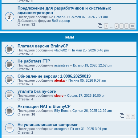
Ответы:
6
Предложение для разработчиков и системных
администраторов
Последнее сообщение
CrashX
«
Сб фев 07, 2026 7:21 am
Добавлено в форуме
Веб-сервер
Ответы:
92
1
7
8
9
10
…
Темы
Платная версия BrainyCP
Последнее сообщение
vladte02
«
Пн май 25, 2026 6:46 pm
Ответы:
3
Не работает FTP
Последнее сообщение
asizintsev
«
Вс апр 19, 2026 12:57 pm
Ответы:
1
Обновление версия: 1.0986.20250819
Последнее сообщение
alenka
«
Пн янв 05, 2026 9:07 am
Ответы:
7
утилита brainy-core
Последнее сообщение
sbury
«
Ср дек 17, 2025 10:00 pm
Ответы:
4
Активация NAT в BrainyCP
Последнее сообщение
Billy Bons
«
Ср ноя 26, 2025 12:29 am
Ответы:
16
1
2
Не устанавливается composer
Последнее сообщение
creogen
«
Пт окт 31, 2025 3:01 pm
Ответы:
2