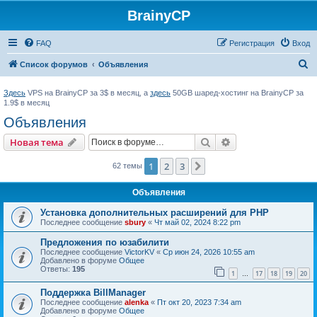
BrainyCP
FAQ
Регистрация
Вход
П
Список форумов
Объявления
о
Здесь
VPS на BrainyCP за 3$ в месяц, а
здесь
50GB шаред-хостинг на BrainyCP за
и
1.9$ в месяц
с
Объявления
к
Поиск
Расширенный пои
Новая тема
1
2
3
След.
62 темы
Объявления
Установка дополнительных расширений для PHP
Последнее сообщение
sbury
«
Чт май 02, 2024 8:22 pm
Предложения по юзабилити
Последнее сообщение
VictorKV
«
Ср июн 24, 2026 10:55 am
Добавлено в форуме
Общее
Ответы:
195
1
17
18
19
20
…
Поддержка BillManager
Последнее сообщение
alenka
«
Пт окт 20, 2023 7:34 am
Добавлено в форуме
Общее