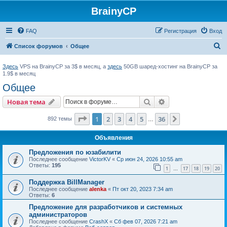
BrainyCP
FAQ
Регистрация
Вход
П
Список форумов
Общее
о
Здесь
VPS на BrainyCP за 3$ в месяц, а
здесь
50GB шаред-хостинг на BrainyCP за
и
1.9$ в месяц
с
Общее
к
Поиск
Расширенный пои
Новая тема
Страница
1
из
36
1
2
3
4
5
36
След.
892 темы
…
Объявления
Предложения по юзабилити
Последнее сообщение
VictorKV
«
Ср июн 24, 2026 10:55 am
Ответы:
195
1
17
18
19
20
…
Поддержка BillManager
Последнее сообщение
alenka
«
Пт окт 20, 2023 7:34 am
Ответы:
6
Предложение для разработчиков и системных
администраторов
Последнее сообщение
CrashX
«
Сб фев 07, 2026 7:21 am