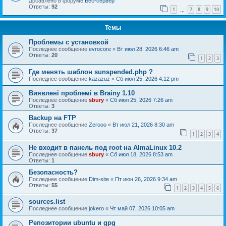
Добавлено в форуме
Веб-сервер
Ответы:
92
1
7
8
9
10
…
Темы
Проблемы с установкой
Последнее сообщение
evrocore
«
Вт июл 28, 2026 6:46 am
Ответы:
20
1
2
3
Где менять шаблон sunspended.php ?
Последнее сообщение
kazazuz
«
Сб июл 25, 2026 4:12 pm
Виявлені проблемі в Brainy 1.10
Последнее сообщение
sbury
«
Сб июл 25, 2026 7:26 am
Ответы:
3
Backup на FTP
Последнее сообщение
Zerooo
«
Вт июл 21, 2026 8:30 am
Ответы:
37
1
2
3
4
Не входит в панель под root на AlmaLinux 10.2
Последнее сообщение
sbury
«
Сб июл 18, 2026 8:53 am
Ответы:
1
Безопасность?
Последнее сообщение
Dim-site
«
Пт июн 26, 2026 9:34 am
Ответы:
55
1
2
3
4
5
6
sources.list
Последнее сообщение
jokero
«
Чт май 07, 2026 10:05 am
Репозитории ubuntu и gpg