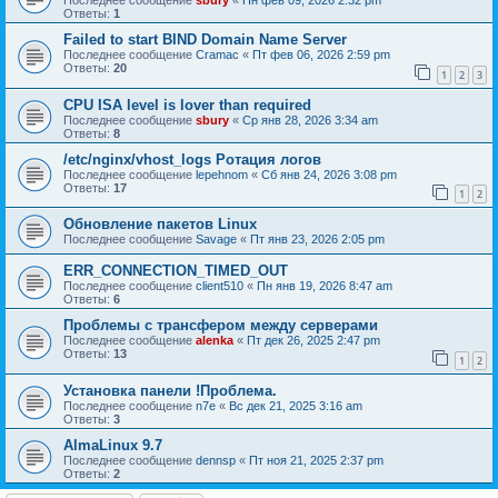
Последнее сообщение
sbury
«
Пн фев 09, 2026 2:32 pm
Ответы:
1
Failed to start BIND Domain Name Server
Последнее сообщение
Cramac
«
Пт фев 06, 2026 2:59 pm
Ответы:
20
1
2
3
CPU ISA level is lover than required
Последнее сообщение
sbury
«
Ср янв 28, 2026 3:34 am
Ответы:
8
/etc/nginx/vhost_logs Ротация логов
Последнее сообщение
lepehnom
«
Сб янв 24, 2026 3:08 pm
Ответы:
17
1
2
Обновление пакетов Linux
Последнее сообщение
Savage
«
Пт янв 23, 2026 2:05 pm
ERR_CONNECTION_TIMED_OUT
Последнее сообщение
client510
«
Пн янв 19, 2026 8:47 am
Ответы:
6
Проблемы с трансфером между серверами
Последнее сообщение
alenka
«
Пт дек 26, 2025 2:47 pm
Ответы:
13
1
2
Установка панели !Проблема.
Последнее сообщение
n7e
«
Вс дек 21, 2025 3:16 am
Ответы:
3
AlmaLinux 9.7
Последнее сообщение
dennsp
«
Пт ноя 21, 2025 2:37 pm
Ответы:
2