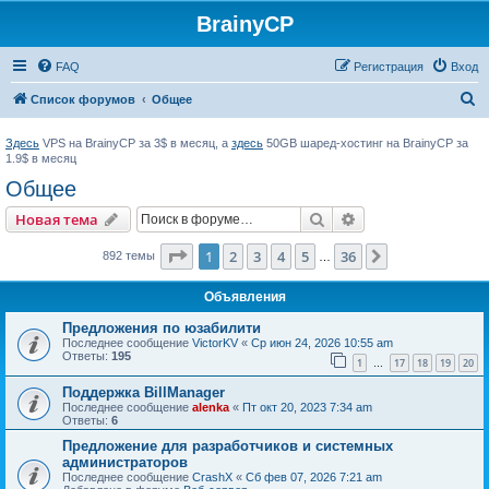
BrainyCP
FAQ
Регистрация
Вход
П
Список форумов
Общее
о
Здесь
VPS на BrainyCP за 3$ в месяц, а
здесь
50GB шаред-хостинг на BrainyCP за
и
1.9$ в месяц
с
Общее
к
Поиск
Расширенный пои
Новая тема
Страница
1
из
36
1
2
3
4
5
36
След.
892 темы
…
Объявления
Предложения по юзабилити
Последнее сообщение
VictorKV
«
Ср июн 24, 2026 10:55 am
Ответы:
195
1
17
18
19
20
…
Поддержка BillManager
Последнее сообщение
alenka
«
Пт окт 20, 2023 7:34 am
Ответы:
6
Предложение для разработчиков и системных
администраторов
Последнее сообщение
CrashX
«
Сб фев 07, 2026 7:21 am