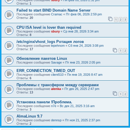
Последнее сообщение
sbury
«
Пн фев 09, 2026 2:32 pm
Ответы:
1
Failed to start BIND Domain Name Server
Последнее сообщение
Cramac
«
Пт фев 06, 2026 2:59 pm
Ответы:
20
1
2
3
CPU ISA level is lover than required
Последнее сообщение
sbury
«
Ср янв 28, 2026 3:34 am
Ответы:
8
/etc/nginx/vhost_logs Ротация логов
Последнее сообщение
lepehnom
«
Сб янв 24, 2026 3:08 pm
Ответы:
17
1
2
Обновление пакетов Linux
Последнее сообщение
Savage
«
Пт янв 23, 2026 2:05 pm
ERR_CONNECTION_TIMED_OUT
Последнее сообщение
client510
«
Пн янв 19, 2026 8:47 am
Ответы:
6
Проблемы с трансфером между серверами
Последнее сообщение
alenka
«
Пт дек 26, 2025 2:47 pm
Ответы:
13
1
2
Установка панели !Проблема.
Последнее сообщение
n7e
«
Вс дек 21, 2025 3:16 am
Ответы:
3
AlmaLinux 9.7
Последнее сообщение
dennsp
«
Пт ноя 21, 2025 2:37 pm
Ответы:
2