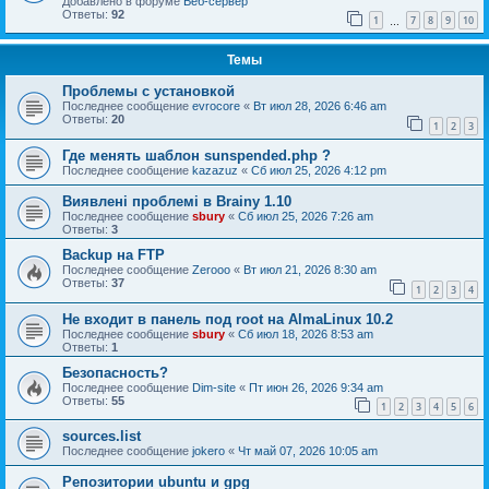
Добавлено в форуме
Веб-сервер
Ответы:
92
1
7
8
9
10
…
Темы
Проблемы с установкой
Последнее сообщение
evrocore
«
Вт июл 28, 2026 6:46 am
Ответы:
20
1
2
3
Где менять шаблон sunspended.php ?
Последнее сообщение
kazazuz
«
Сб июл 25, 2026 4:12 pm
Виявлені проблемі в Brainy 1.10
Последнее сообщение
sbury
«
Сб июл 25, 2026 7:26 am
Ответы:
3
Backup на FTP
Последнее сообщение
Zerooo
«
Вт июл 21, 2026 8:30 am
Ответы:
37
1
2
3
4
Не входит в панель под root на AlmaLinux 10.2
Последнее сообщение
sbury
«
Сб июл 18, 2026 8:53 am
Ответы:
1
Безопасность?
Последнее сообщение
Dim-site
«
Пт июн 26, 2026 9:34 am
Ответы:
55
1
2
3
4
5
6
sources.list
Последнее сообщение
jokero
«
Чт май 07, 2026 10:05 am
Репозитории ubuntu и gpg