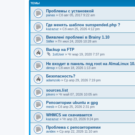
ТЕМЫ
Проблемы с установкой
panas
» Сб авг 05, 2017 9:22 am
Где менять шаблон sunspended.php ?
kazazuz
» Сб июл 25, 2026 4:12 pm
Виявлені проблемі в Brainy 1.10
Stifler
» Пт июл 24, 2026 10:28 am
Backup на FTP
1stUser
» Чт мар 19, 2020 7:37 pm
Не входит в панель под root на AlmaLinux 10
dimsp
» Сб июл 18, 2026 1:13 am
Безопасность?
adamzolo
» Ср апр 29, 2026 7:19 pm
sources.list
jokero
» Чт май 07, 2026 10:05 am
Репозитории ubuntu и gpg
mesb
» Сб апр 25, 2026 2:31 pm
WHMCS не скачивается
kazazuz
» Чт апр 23, 2026 9:24 pm
Проблема с репозиториями
avidex
» Ср апр 22, 2026 11:10 am