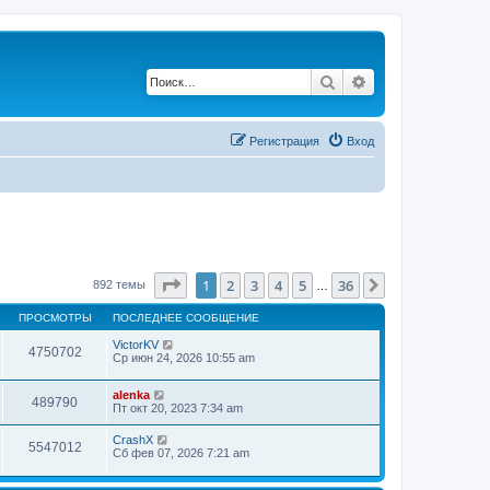
Поиск
Расширенный по
Регистрация
Вход
Страница
1
из
36
1
2
3
4
5
36
След.
892 темы
…
ПРОСМОТРЫ
ПОСЛЕДНЕЕ СООБЩЕНИЕ
VictorKV
4750702
Ср июн 24, 2026 10:55 am
alenka
489790
Пт окт 20, 2023 7:34 am
CrashX
5547012
Сб фев 07, 2026 7:21 am