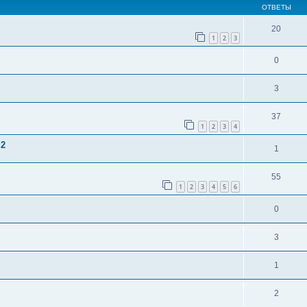
ОТВЕТЫ
20
1
2
3
0
3
37
1
2
3
4
.2
1
55
1
2
3
4
5
6
0
3
1
2