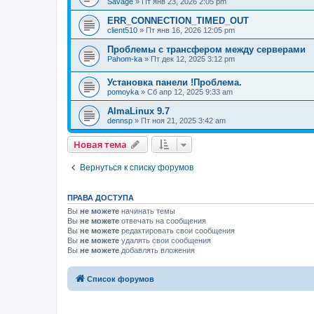
Savage
» Пт янв 23, 2026 2:05 pm
ERR_CONNECTION_TIMED_OUT
client510
» Пт янв 16, 2026 12:05 pm
Проблемы с трансфером между серверами
Pahom-ka
» Пт дек 12, 2025 3:12 pm
Установка панели !Проблема.
pomoyka
» Сб апр 12, 2025 9:33 am
AlmaLinux 9.7
dennsp
» Пт ноя 21, 2025 3:42 am
Новая тема
Вернуться к списку форумов
ПРАВА ДОСТУПА
Вы
не можете
начинать темы
Вы
не можете
отвечать на сообщения
Вы
не можете
редактировать свои сообщения
Вы
не можете
удалять свои сообщения
Вы
не можете
добавлять вложения
Список форумов