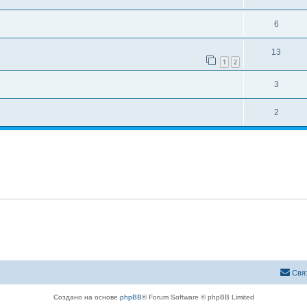
6
13
1
2
3
2
Свя
Создано на основе
phpBB
® Forum Software © phpBB Limited