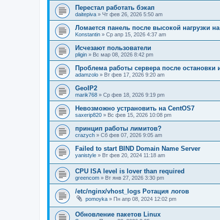
Перестал работать бэкап
daitepiva
» Чт фев 26, 2026 5:50 am
Ломается панель после высокой нагрузки на
Konstantin
» Ср апр 15, 2026 4:37 am
Исчезают пользователи
pligin
» Вс мар 08, 2026 8:42 pm
Проблема работы сервера после остановки и
adamzolo
» Вт фев 17, 2026 9:20 am
GeoIP2
marik768
» Ср фев 18, 2026 9:19 pm
Невозможно устрановить на CentOS7
saxerip820
» Вс фев 15, 2026 10:08 pm
принцип работы лимитов?
crazych
» Сб фев 07, 2026 9:05 am
Failed to start BIND Domain Name Server
yanistyle
» Вт фев 20, 2024 11:18 am
CPU ISA level is lover than required
greencom
» Вт янв 27, 2026 3:30 pm
/etc/nginx/vhost_logs Ротация логов
pomoyka
» Пн апр 08, 2024 12:02 pm
Обновление пакетов Linux