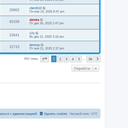
client510
20802
Пн янв 19, 2026 8:47 am
alenka
65339
Пт дек 26, 2025 2:47 pm
n7e
22641
Вс дек 21, 2025 3:16 am
dennsp
22715
Пт ноя 21, 2025 2:37 pm
Страница
1
из
36
1
2
3
4
5
36
След.
892 темы
…
Перейти
заться с администрацией
Удалить cookies
Часовой пояс:
UTC