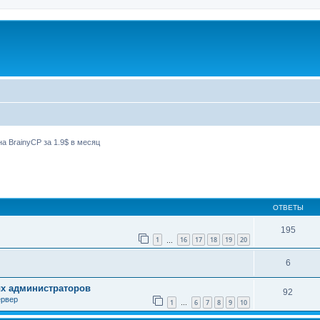
а BrainyCP за 1.9$ в месяц
ширенный поиск
ОТВЕТЫ
195
1
16
17
18
19
20
…
6
ых администраторов
92
ервер
1
6
7
8
9
10
…