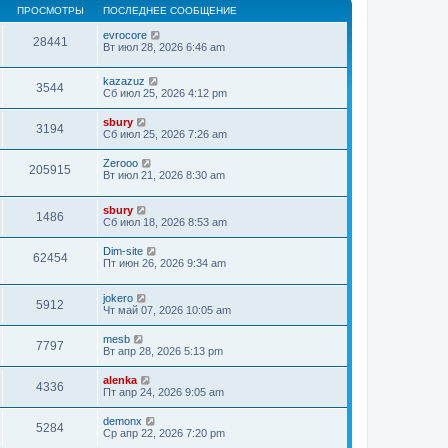
ПРОСМОТРЫ
ПОСЛЕДНЕЕ СООБЩЕНИЕ
evrocore
28441
Вт июл 28, 2026 6:46 am
kazazuz
3544
Сб июл 25, 2026 4:12 pm
sbury
3194
Сб июл 25, 2026 7:26 am
Zerooo
205915
Вт июл 21, 2026 8:30 am
sbury
1486
Сб июл 18, 2026 8:53 am
Dim-site
62454
Пт июн 26, 2026 9:34 am
jokero
5912
Чт май 07, 2026 10:05 am
mesb
7797
Вт апр 28, 2026 5:13 pm
alenka
4336
Пт апр 24, 2026 9:05 am
demonx
5284
Ср апр 22, 2026 7:20 pm