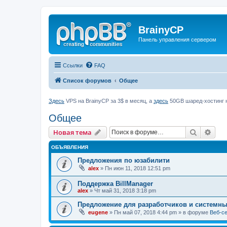
BrainyCP
Панель управления сервером
Ссылки
FAQ
Список форумов
Общее
Здесь
VPS на BrainyCP за 3$ в месяц, а
здесь
50GB шаред-хостинг н
Общее
Поиск
Рас
Новая тема
ОБЪЯВЛЕНИЯ
Предложения по юзабилити
alex
» Пн июн 11, 2018 12:51 pm
Поддержка BillManager
alex
» Чт май 31, 2018 3:18 pm
Предложение для разработчиков и системн
eugene
» Пн май 07, 2018 4:44 pm » в форуме
Веб-с