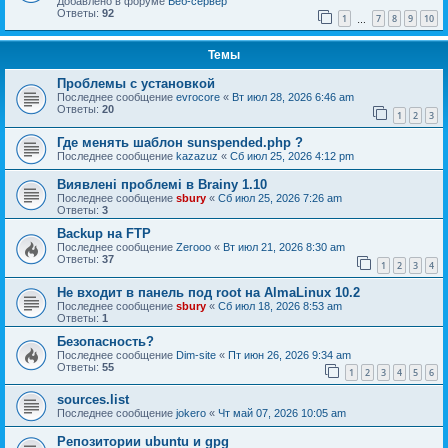
Добавлено в форуме
Веб-сервер
Ответы:
92
1
7
8
9
10
…
Темы
Проблемы с установкой
Последнее сообщение
evrocore
«
Вт июл 28, 2026 6:46 am
Ответы:
20
1
2
3
Где менять шаблон sunspended.php ?
Последнее сообщение
kazazuz
«
Сб июл 25, 2026 4:12 pm
Виявлені проблемі в Brainy 1.10
Последнее сообщение
sbury
«
Сб июл 25, 2026 7:26 am
Ответы:
3
Backup на FTP
Последнее сообщение
Zerooo
«
Вт июл 21, 2026 8:30 am
Ответы:
37
1
2
3
4
Не входит в панель под root на AlmaLinux 10.2
Последнее сообщение
sbury
«
Сб июл 18, 2026 8:53 am
Ответы:
1
Безопасность?
Последнее сообщение
Dim-site
«
Пт июн 26, 2026 9:34 am
Ответы:
55
1
2
3
4
5
6
sources.list
Последнее сообщение
jokero
«
Чт май 07, 2026 10:05 am
Репозитории ubuntu и gpg