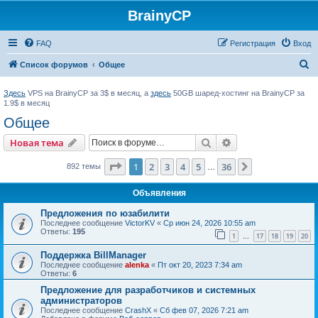
BrainyCP
FAQ
Регистрация
Вход
П
Список форумов
Общее
о
Здесь
VPS на BrainyCP за 3$ в месяц, а
здесь
50GB шаред-хостинг на BrainyCP за
и
1.9$ в месяц
с
Общее
к
Поиск
Расширенный пои
Новая тема
Страница
1
из
36
1
2
3
4
5
36
След.
892 темы
…
Объявления
Предложения по юзабилити
Последнее сообщение
VictorKV
«
Ср июн 24, 2026 10:55 am
Ответы:
195
1
17
18
19
20
…
Поддержка BillManager
Последнее сообщение
alenka
«
Пт окт 20, 2023 7:34 am
Ответы:
6
Предложение для разработчиков и системных
администраторов
Последнее сообщение
CrashX
«
Сб фев 07, 2026 7:21 am