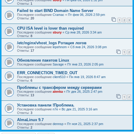
Последнее сообщение
sbury
«
Пн фев 09, 2026 2:32 pm
Ответы:
1
Failed to start BIND Domain Name Server
Последнее сообщение
Cramac
«
Пт фев 06, 2026 2:59 pm
Ответы:
20
1
2
3
CPU ISA level is lover than required
Последнее сообщение
sbury
«
Ср янв 28, 2026 3:34 am
Ответы:
8
/etc/nginx/vhost_logs Ротация логов
Последнее сообщение
lepehnom
«
Сб янв 24, 2026 3:08 pm
Ответы:
17
1
2
Обновление пакетов Linux
Последнее сообщение
Savage
«
Пт янв 23, 2026 2:05 pm
ERR_CONNECTION_TIMED_OUT
Последнее сообщение
client510
«
Пн янв 19, 2026 8:47 am
Ответы:
6
Проблемы с трансфером между серверами
Последнее сообщение
alenka
«
Пт дек 26, 2025 2:47 pm
Ответы:
13
1
2
Установка панели !Проблема.
Последнее сообщение
n7e
«
Вс дек 21, 2025 3:16 am
Ответы:
3
AlmaLinux 9.7
Последнее сообщение
dennsp
«
Пт ноя 21, 2025 2:37 pm
Ответы:
2