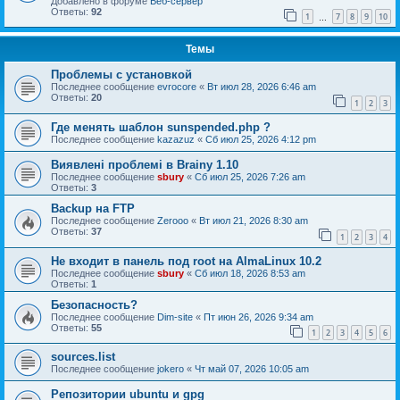
Добавлено в форуме
Веб-сервер
Ответы:
92
1
7
8
9
10
…
Темы
Проблемы с установкой
Последнее сообщение
evrocore
«
Вт июл 28, 2026 6:46 am
Ответы:
20
1
2
3
Где менять шаблон sunspended.php ?
Последнее сообщение
kazazuz
«
Сб июл 25, 2026 4:12 pm
Виявлені проблемі в Brainy 1.10
Последнее сообщение
sbury
«
Сб июл 25, 2026 7:26 am
Ответы:
3
Backup на FTP
Последнее сообщение
Zerooo
«
Вт июл 21, 2026 8:30 am
Ответы:
37
1
2
3
4
Не входит в панель под root на AlmaLinux 10.2
Последнее сообщение
sbury
«
Сб июл 18, 2026 8:53 am
Ответы:
1
Безопасность?
Последнее сообщение
Dim-site
«
Пт июн 26, 2026 9:34 am
Ответы:
55
1
2
3
4
5
6
sources.list
Последнее сообщение
jokero
«
Чт май 07, 2026 10:05 am
Репозитории ubuntu и gpg