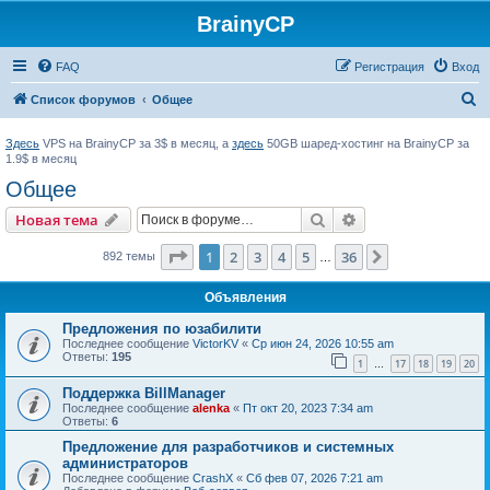
BrainyCP
FAQ
Регистрация
Вход
П
Список форумов
Общее
о
Здесь
VPS на BrainyCP за 3$ в месяц, а
здесь
50GB шаред-хостинг на BrainyCP за
и
1.9$ в месяц
с
Общее
к
Поиск
Расширенный пои
Новая тема
Страница
1
из
36
1
2
3
4
5
36
След.
892 темы
…
Объявления
Предложения по юзабилити
Последнее сообщение
VictorKV
«
Ср июн 24, 2026 10:55 am
Ответы:
195
1
17
18
19
20
…
Поддержка BillManager
Последнее сообщение
alenka
«
Пт окт 20, 2023 7:34 am
Ответы:
6
Предложение для разработчиков и системных
администраторов
Последнее сообщение
CrashX
«
Сб фев 07, 2026 7:21 am