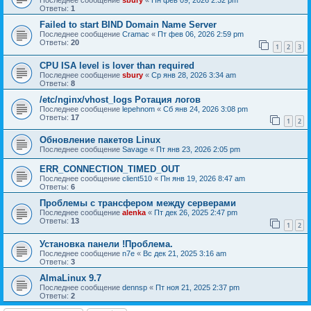
Последнее сообщение
sbury
«
Пн фев 09, 2026 2:32 pm
Ответы:
1
Failed to start BIND Domain Name Server
Последнее сообщение
Cramac
«
Пт фев 06, 2026 2:59 pm
Ответы:
20
1
2
3
CPU ISA level is lover than required
Последнее сообщение
sbury
«
Ср янв 28, 2026 3:34 am
Ответы:
8
/etc/nginx/vhost_logs Ротация логов
Последнее сообщение
lepehnom
«
Сб янв 24, 2026 3:08 pm
Ответы:
17
1
2
Обновление пакетов Linux
Последнее сообщение
Savage
«
Пт янв 23, 2026 2:05 pm
ERR_CONNECTION_TIMED_OUT
Последнее сообщение
client510
«
Пн янв 19, 2026 8:47 am
Ответы:
6
Проблемы с трансфером между серверами
Последнее сообщение
alenka
«
Пт дек 26, 2025 2:47 pm
Ответы:
13
1
2
Установка панели !Проблема.
Последнее сообщение
n7e
«
Вс дек 21, 2025 3:16 am
Ответы:
3
AlmaLinux 9.7
Последнее сообщение
dennsp
«
Пт ноя 21, 2025 2:37 pm
Ответы:
2