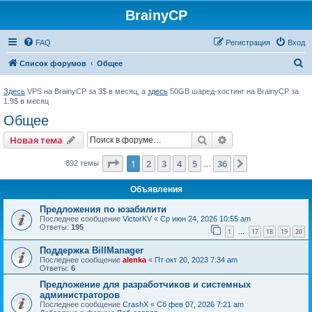
BrainyCP
FAQ
Регистрация
Вход
П
Список форумов
Общее
о
Здесь
VPS на BrainyCP за 3$ в месяц, а
здесь
50GB шаред-хостинг на BrainyCP за
и
1.9$ в месяц
с
Общее
к
Поиск
Расширенный пои
Новая тема
Страница
1
из
36
1
2
3
4
5
36
След.
892 темы
…
Объявления
Предложения по юзабилити
Последнее сообщение
VictorKV
«
Ср июн 24, 2026 10:55 am
Ответы:
195
1
17
18
19
20
…
Поддержка BillManager
Последнее сообщение
alenka
«
Пт окт 20, 2023 7:34 am
Ответы:
6
Предложение для разработчиков и системных
администраторов
Последнее сообщение
CrashX
«
Сб фев 07, 2026 7:21 am