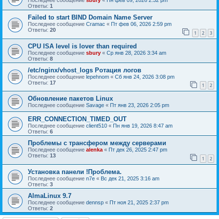
Последнее сообщение
sbury
«
Пн фев 09, 2026 2:32 pm
Ответы:
1
Failed to start BIND Domain Name Server
Последнее сообщение
Cramac
«
Пт фев 06, 2026 2:59 pm
Ответы:
20
1
2
3
CPU ISA level is lover than required
Последнее сообщение
sbury
«
Ср янв 28, 2026 3:34 am
Ответы:
8
/etc/nginx/vhost_logs Ротация логов
Последнее сообщение
lepehnom
«
Сб янв 24, 2026 3:08 pm
Ответы:
17
1
2
Обновление пакетов Linux
Последнее сообщение
Savage
«
Пт янв 23, 2026 2:05 pm
ERR_CONNECTION_TIMED_OUT
Последнее сообщение
client510
«
Пн янв 19, 2026 8:47 am
Ответы:
6
Проблемы с трансфером между серверами
Последнее сообщение
alenka
«
Пт дек 26, 2025 2:47 pm
Ответы:
13
1
2
Установка панели !Проблема.
Последнее сообщение
n7e
«
Вс дек 21, 2025 3:16 am
Ответы:
3
AlmaLinux 9.7
Последнее сообщение
dennsp
«
Пт ноя 21, 2025 2:37 pm
Ответы:
2