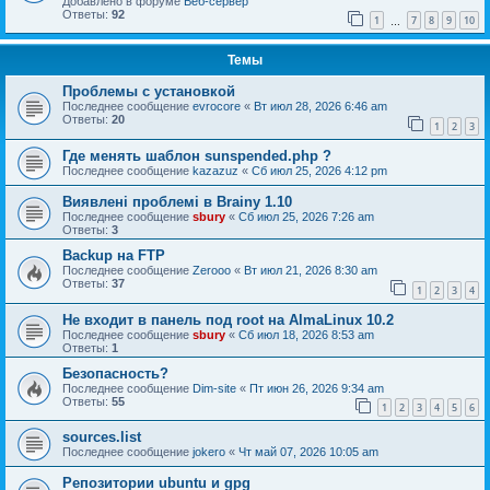
Добавлено в форуме
Веб-сервер
Ответы:
92
1
7
8
9
10
…
Темы
Проблемы с установкой
Последнее сообщение
evrocore
«
Вт июл 28, 2026 6:46 am
Ответы:
20
1
2
3
Где менять шаблон sunspended.php ?
Последнее сообщение
kazazuz
«
Сб июл 25, 2026 4:12 pm
Виявлені проблемі в Brainy 1.10
Последнее сообщение
sbury
«
Сб июл 25, 2026 7:26 am
Ответы:
3
Backup на FTP
Последнее сообщение
Zerooo
«
Вт июл 21, 2026 8:30 am
Ответы:
37
1
2
3
4
Не входит в панель под root на AlmaLinux 10.2
Последнее сообщение
sbury
«
Сб июл 18, 2026 8:53 am
Ответы:
1
Безопасность?
Последнее сообщение
Dim-site
«
Пт июн 26, 2026 9:34 am
Ответы:
55
1
2
3
4
5
6
sources.list
Последнее сообщение
jokero
«
Чт май 07, 2026 10:05 am
Репозитории ubuntu и gpg