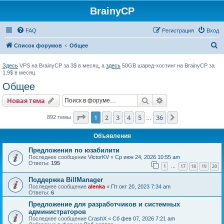
BrainyCP
FAQ
Регистрация
Вход
П
Список форумов
Общее
о
Здесь
VPS на BrainyCP за 3$ в месяц, а
здесь
50GB шаред-хостинг на BrainyCP за
и
1.9$ в месяц
с
Общее
к
Поиск
Расширенный пои
Новая тема
Страница
1
из
36
1
2
3
4
5
36
След.
892 темы
…
Объявления
Предложения по юзабилити
Последнее сообщение
VictorKV
«
Ср июн 24, 2026 10:55 am
Ответы:
195
1
17
18
19
20
…
Поддержка BillManager
Последнее сообщение
alenka
«
Пт окт 20, 2023 7:34 am
Ответы:
6
Предложение для разработчиков и системных
администраторов
Последнее сообщение
CrashX
«
Сб фев 07, 2026 7:21 am