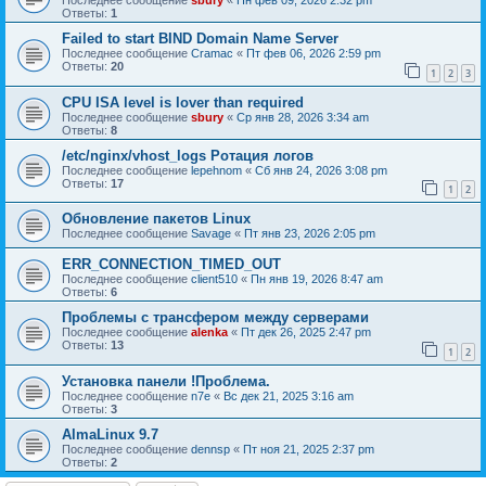
Последнее сообщение
sbury
«
Пн фев 09, 2026 2:32 pm
Ответы:
1
Failed to start BIND Domain Name Server
Последнее сообщение
Cramac
«
Пт фев 06, 2026 2:59 pm
Ответы:
20
1
2
3
CPU ISA level is lover than required
Последнее сообщение
sbury
«
Ср янв 28, 2026 3:34 am
Ответы:
8
/etc/nginx/vhost_logs Ротация логов
Последнее сообщение
lepehnom
«
Сб янв 24, 2026 3:08 pm
Ответы:
17
1
2
Обновление пакетов Linux
Последнее сообщение
Savage
«
Пт янв 23, 2026 2:05 pm
ERR_CONNECTION_TIMED_OUT
Последнее сообщение
client510
«
Пн янв 19, 2026 8:47 am
Ответы:
6
Проблемы с трансфером между серверами
Последнее сообщение
alenka
«
Пт дек 26, 2025 2:47 pm
Ответы:
13
1
2
Установка панели !Проблема.
Последнее сообщение
n7e
«
Вс дек 21, 2025 3:16 am
Ответы:
3
AlmaLinux 9.7
Последнее сообщение
dennsp
«
Пт ноя 21, 2025 2:37 pm
Ответы:
2