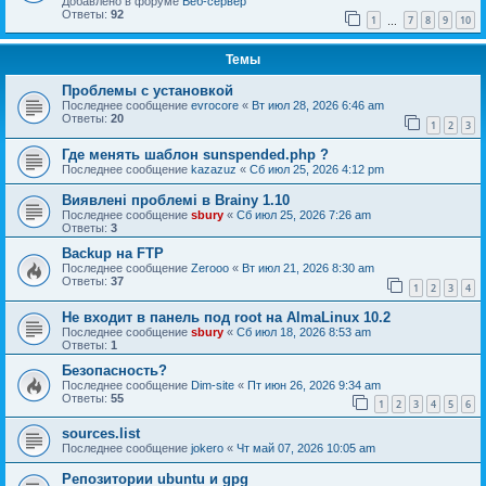
Добавлено в форуме
Веб-сервер
Ответы:
92
1
7
8
9
10
…
Темы
Проблемы с установкой
Последнее сообщение
evrocore
«
Вт июл 28, 2026 6:46 am
Ответы:
20
1
2
3
Где менять шаблон sunspended.php ?
Последнее сообщение
kazazuz
«
Сб июл 25, 2026 4:12 pm
Виявлені проблемі в Brainy 1.10
Последнее сообщение
sbury
«
Сб июл 25, 2026 7:26 am
Ответы:
3
Backup на FTP
Последнее сообщение
Zerooo
«
Вт июл 21, 2026 8:30 am
Ответы:
37
1
2
3
4
Не входит в панель под root на AlmaLinux 10.2
Последнее сообщение
sbury
«
Сб июл 18, 2026 8:53 am
Ответы:
1
Безопасность?
Последнее сообщение
Dim-site
«
Пт июн 26, 2026 9:34 am
Ответы:
55
1
2
3
4
5
6
sources.list
Последнее сообщение
jokero
«
Чт май 07, 2026 10:05 am
Репозитории ubuntu и gpg