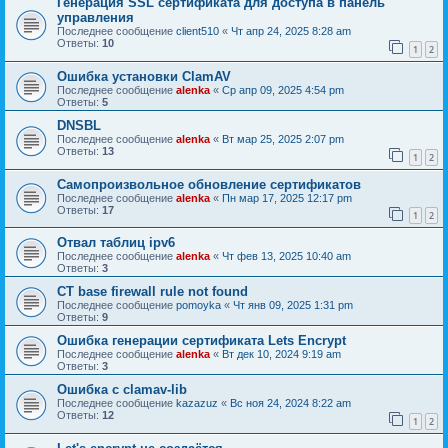
Генерация SSL сертификата для доступа в панель
управления
Последнее сообщение
client510
«
Чт апр 24, 2025 8:28 am
Ответы:
10
1
2
Ошибка установки ClamAV
Последнее сообщение
alenka
«
Ср апр 09, 2025 4:54 pm
Ответы:
5
DNSBL
Последнее сообщение
alenka
«
Вт мар 25, 2025 2:07 pm
Ответы:
13
1
2
Самопроизвольное обновление сертификатов
Последнее сообщение
alenka
«
Пн мар 17, 2025 12:17 pm
Ответы:
17
1
2
Отвал таблиц ipv6
Последнее сообщение
alenka
«
Чт фев 13, 2025 10:40 am
Ответы:
3
CT base firewall rule not found
Последнее сообщение
pomoyka
«
Чт янв 09, 2025 1:31 pm
Ответы:
9
Ошибка генерации сертификата Lets Encrypt
Последнее сообщение
alenka
«
Вт дек 10, 2024 9:19 am
Ответы:
3
Ошибка с clamav-lib
Последнее сообщение
kazazuz
«
Вс ноя 24, 2024 8:22 am
Ответы:
12
1
2