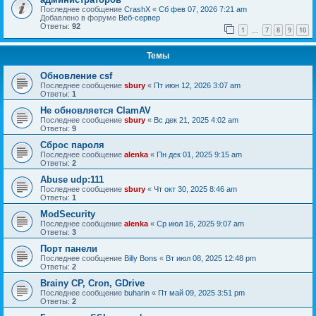
Последнее сообщение
CrashX
«
Сб фев 07, 2026 7:21 am
Добавлено в форуме
Веб-сервер
Ответы:
92
1
7
8
9
10
…
Темы
Обновление csf
Последнее сообщение
sbury
«
Пт июн 12, 2026 3:07 am
Ответы:
1
Не обновляется ClamAV
Последнее сообщение
sbury
«
Вс дек 21, 2025 4:02 am
Ответы:
9
Сброс пароля
Последнее сообщение
alenka
«
Пн дек 01, 2025 9:15 am
Ответы:
2
Abuse udp:111
Последнее сообщение
sbury
«
Чт окт 30, 2025 8:46 am
Ответы:
1
ModSecurity
Последнее сообщение
alenka
«
Ср июл 16, 2025 9:07 am
Ответы:
3
Порт панели
Последнее сообщение
Billy Bons
«
Вт июл 08, 2025 12:48 pm
Ответы:
2
Brainy CP, Cron, GDrive
Последнее сообщение
buharin
«
Пт май 09, 2025 3:51 pm
Ответы:
2