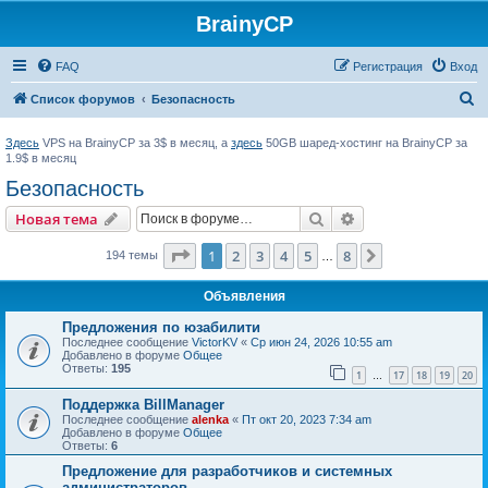
BrainyCP
FAQ
Регистрация
Вход
П
Список форумов
Безопасность
о
Здесь
VPS на BrainyCP за 3$ в месяц, а
здесь
50GB шаред-хостинг на BrainyCP за
и
1.9$ в месяц
с
Безопасность
к
Поиск
Расширенный пои
Новая тема
Страница
1
из
8
1
2
3
4
5
8
След.
194 темы
…
Объявления
Предложения по юзабилити
Последнее сообщение
VictorKV
«
Ср июн 24, 2026 10:55 am
Добавлено в форуме
Общее
Ответы:
195
1
17
18
19
20
…
Поддержка BillManager
Последнее сообщение
alenka
«
Пт окт 20, 2023 7:34 am
Добавлено в форуме
Общее
Ответы:
6
Предложение для разработчиков и системных
администраторов