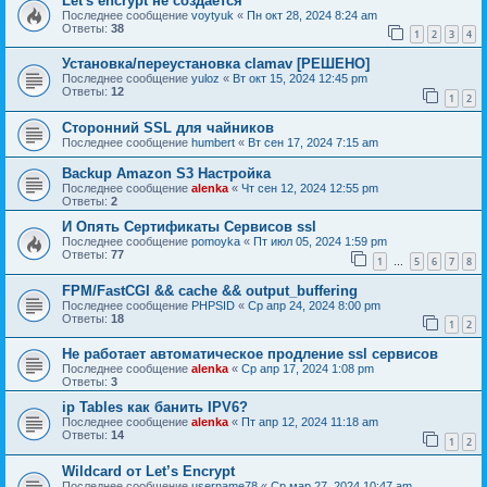
Let's encrypt не создаётся
Последнее сообщение
voytyuk
«
Пн окт 28, 2024 8:24 am
Ответы:
38
1
2
3
4
Установка/переустановка clamav [РЕШЕНО]
Последнее сообщение
yuloz
«
Вт окт 15, 2024 12:45 pm
Ответы:
12
1
2
Сторонний SSL для чайников
Последнее сообщение
humbert
«
Вт сен 17, 2024 7:15 am
Backup Amazon S3 Настройка
Последнее сообщение
alenka
«
Чт сен 12, 2024 12:55 pm
Ответы:
2
И Опять Сертификаты Сервисов ssl
Последнее сообщение
pomoyka
«
Пт июл 05, 2024 1:59 pm
Ответы:
77
1
5
6
7
8
…
FPM/FastCGI && cache && output_buffering
Последнее сообщение
PHPSID
«
Ср апр 24, 2024 8:00 pm
Ответы:
18
1
2
Не работает автоматическое продление ssl сервисов
Последнее сообщение
alenka
«
Ср апр 17, 2024 1:08 pm
Ответы:
3
ip Tables как банить IPV6?
Последнее сообщение
alenka
«
Пт апр 12, 2024 11:18 am
Ответы:
14
1
2
Wildcard от Let’s Encrypt
Последнее сообщение
username78
«
Ср мар 27, 2024 10:47 am