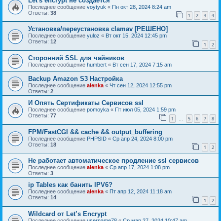
Let's encrypt не создаётся
Последнее сообщение
voytyuk
«
Пн окт 28, 2024 8:24 am
Ответы:
38
1
2
3
4
Установка/переустановка clamav [РЕШЕНО]
Последнее сообщение
yuloz
«
Вт окт 15, 2024 12:45 pm
Ответы:
12
1
2
Сторонний SSL для чайников
Последнее сообщение
humbert
«
Вт сен 17, 2024 7:15 am
Backup Amazon S3 Настройка
Последнее сообщение
alenka
«
Чт сен 12, 2024 12:55 pm
Ответы:
2
И Опять Сертификаты Сервисов ssl
Последнее сообщение
pomoyka
«
Пт июл 05, 2024 1:59 pm
Ответы:
77
1
5
6
7
8
…
FPM/FastCGI && cache && output_buffering
Последнее сообщение
PHPSID
«
Ср апр 24, 2024 8:00 pm
Ответы:
18
1
2
Не работает автоматическое продление ssl сервисов
Последнее сообщение
alenka
«
Ср апр 17, 2024 1:08 pm
Ответы:
3
ip Tables как банить IPV6?
Последнее сообщение
alenka
«
Пт апр 12, 2024 11:18 am
Ответы:
14
1
2
Wildcard от Let’s Encrypt
Последнее сообщение
username78
«
Ср мар 27, 2024 10:47 am