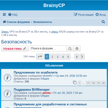
BrainyCP
FAQ
Регистрация
Вход
П
Список форумов
Безопасность
о
Здесь
VPS на BrainyCP за 3$ в месяц, а
здесь
50GB шаред-хостинг на BrainyCP за
и
1.9$ в месяц
с
Безопасность
к
Поиск
Расширенный пои
Новая тема
Страница
1
из
8
1
2
3
4
5
8
След.
194 темы
…
Объявления
Предложения по юзабилити
Последнее сообщение
VictorKV
«
Ср июн 24, 2026 10:55 am
Добавлено в форуме
Общее
Ответы:
195
1
17
18
19
20
…
Поддержка BillManager
Последнее сообщение
alenka
«
Пт окт 20, 2023 7:34 am
Добавлено в форуме
Общее
Ответы:
6
Предложение для разработчиков и системных
администраторов