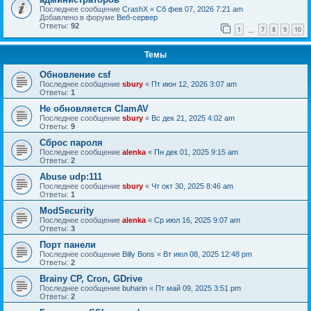
Последнее сообщение
CrashX
«
Сб фев 07, 2026 7:21 am
Добавлено в форуме
Веб-сервер
Ответы:
92
1
7
8
9
10
…
Темы
Обновление csf
Последнее сообщение
sbury
«
Пт июн 12, 2026 3:07 am
Ответы:
1
Не обновляется ClamAV
Последнее сообщение
sbury
«
Вс дек 21, 2025 4:02 am
Ответы:
9
Сброс пароля
Последнее сообщение
alenka
«
Пн дек 01, 2025 9:15 am
Ответы:
2
Abuse udp:111
Последнее сообщение
sbury
«
Чт окт 30, 2025 8:46 am
Ответы:
1
ModSecurity
Последнее сообщение
alenka
«
Ср июл 16, 2025 9:07 am
Ответы:
3
Порт панели
Последнее сообщение
Billy Bons
«
Вт июл 08, 2025 12:48 pm
Ответы:
2
Brainy CP, Cron, GDrive
Последнее сообщение
buharin
«
Пт май 09, 2025 3:51 pm
Ответы:
2