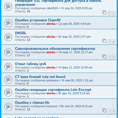
Генерация SSL сертификата для доступа в панель
управления
Последнее сообщение
client510
«
Чт апр 24, 2025 8:28 am
Ответы:
10
1
2
Ошибка установки ClamAV
Последнее сообщение
alenka
«
Ср апр 09, 2025 4:54 pm
Ответы:
5
DNSBL
Последнее сообщение
alenka
«
Вт мар 25, 2025 2:07 pm
Ответы:
13
1
2
Самопроизвольное обновление сертификатов
Последнее сообщение
alenka
«
Пн мар 17, 2025 12:17 pm
Ответы:
17
1
2
Отвал таблиц ipv6
Последнее сообщение
alenka
«
Чт фев 13, 2025 10:40 am
Ответы:
3
CT base firewall rule not found
Последнее сообщение
pomoyka
«
Чт янв 09, 2025 1:31 pm
Ответы:
9
Ошибка генерации сертификата Lets Encrypt
Последнее сообщение
alenka
«
Вт дек 10, 2024 9:19 am
Ответы:
3
Ошибка с clamav-lib
Последнее сообщение
kazazuz
«
Вс ноя 24, 2024 8:22 am
Ответы:
12
1
2