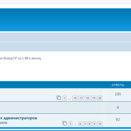
а BrainyCP за 1.9$ в месяц
ширенный поиск
ОТВЕТЫ
195
1
16
17
18
19
20
…
6
ых администраторов
92
ервер
1
6
7
8
9
10
…