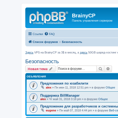
BrainyCP
Панель управления сервером
Ссылки
FAQ
Список форумов
Безопасность
Здесь
VPS на BrainyCP за 3$ в месяц, а
здесь
50GB шаред-хостинг н
Безопасность
Поиск
Рас
Новая тема
ОБЪЯВЛЕНИЯ
Предложения по юзабилити
alex
» Пн июн 11, 2018 12:51 pm » в форуме
Общее
Поддержка BillManager
alex
» Чт май 31, 2018 3:18 pm » в форуме
Общее
Предложение для разработчиков и системн
eugene
» Пн май 07, 2018 4:44 pm » в форуме
Веб-с