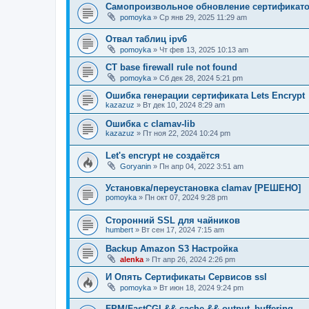
Самопроизвольное обновление сертификат
pomoyka
» Ср янв 29, 2025 11:29 am
Отвал таблиц ipv6
pomoyka
» Чт фев 13, 2025 10:13 am
CT base firewall rule not found
pomoyka
» Сб дек 28, 2024 5:21 pm
Ошибка генерации сертификата Lets Encrypt
kazazuz
» Вт дек 10, 2024 8:29 am
Ошибка с clamav-lib
kazazuz
» Пт ноя 22, 2024 10:24 pm
Let's encrypt не создаётся
Goryanin
» Пн апр 04, 2022 3:51 am
Установка/переустановка clamav [РЕШЕНО]
pomoyka
» Пн окт 07, 2024 9:28 pm
Сторонний SSL для чайников
humbert
» Вт сен 17, 2024 7:15 am
Backup Amazon S3 Настройка
alenka
» Пт апр 26, 2024 2:26 pm
И Опять Сертификаты Сервисов ssl
pomoyka
» Вт июн 18, 2024 9:24 pm
FPM/FastCGI && cache && output_buffering