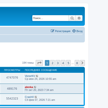
Поиск
Расширенный по
Регистрация
Вход
Страница
1
из
8
1
2
3
4
5
8
След.
194 темы
…
ПРОСМОТРЫ
ПОСЛЕДНЕЕ СООБЩЕНИЕ
VictorKV
4747076
Ср июн 24, 2026 10:55 am
alenka
489176
Пт окт 20, 2023 7:34 am
CrashX
5542323
Сб фев 07, 2026 7:21 am