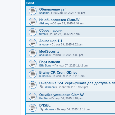
ТЕМЫ
Обновление csf
sagemru
» Вс май 10, 2026 4:41 pm
Не обновляется ClamAV
Aleksey
» Сб дек 13, 2025 8:46 am
Сброс пароля
turqa
» Чт ноя 27, 2025 9:12 am
Abuse udp:111
ahouse
» Ср окт 29, 2025 6:52 pm
ModSecurity
ahouse
» Чт июл 10, 2025 4:00 pm
Порт панели
Billy Bons
» Пн июл 07, 2025 11:42 pm
Brainy CP, Cron, GDrive
buharin
» Пт май 09, 2025 11:51 am
Генерация SSL сертификата для доступа в п
idGreen
» Вт авг 28, 2018 9:58 pm
Ошибка установки ClamAV
KatStat
» Вс апр 06, 2025 1:18 pm
DNSBL
ahouse
» Вт мар 04, 2025 12:11 pm