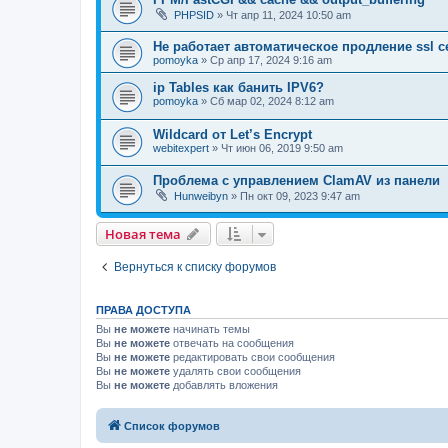
PHPSID
» Чт апр 11, 2024 10:50 am
Не работает автоматическое продление ssl 
pomoyka
» Ср апр 17, 2024 9:16 am
ip Tables как банить IPV6?
pomoyka
» Сб мар 02, 2024 8:12 am
Wildcard от Let’s Encrypt
webitexpert
» Чт июн 06, 2019 9:50 am
Проблема с управлением ClamAV из панели
Hunweibyn
» Пн окт 09, 2023 9:47 am
Новая тема
Вернуться к списку форумов
ПРАВА ДОСТУПА
Вы
не можете
начинать темы
Вы
не можете
отвечать на сообщения
Вы
не можете
редактировать свои сообщения
Вы
не можете
удалять свои сообщения
Вы
не можете
добавлять вложения
Список форумов