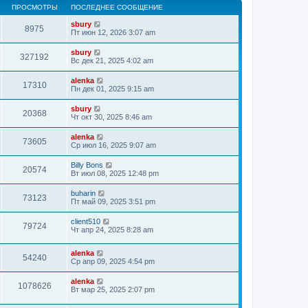
ПРОСМОТРЫ
ПОСЛЕДНЕЕ СООБЩЕНИЕ
sbury
8975
Пт июн 12, 2026 3:07 am
sbury
327192
Вс дек 21, 2025 4:02 am
alenka
17310
Пн дек 01, 2025 9:15 am
sbury
20368
Чт окт 30, 2025 8:46 am
alenka
73605
Ср июл 16, 2025 9:07 am
Billy Bons
20574
Вт июл 08, 2025 12:48 pm
buharin
73123
Пт май 09, 2025 3:51 pm
client510
79724
Чт апр 24, 2025 8:28 am
alenka
54240
Ср апр 09, 2025 4:54 pm
alenka
1078626
Вт мар 25, 2025 2:07 pm