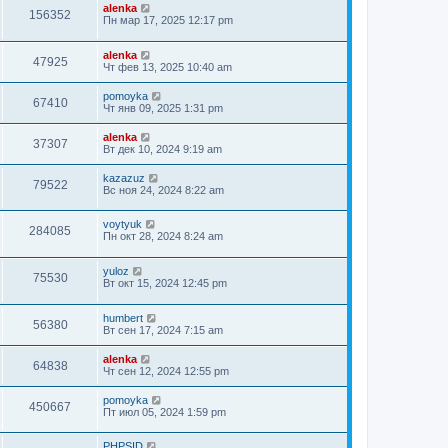
alenka
156352
Пн мар 17, 2025 12:17 pm
alenka
47925
Чт фев 13, 2025 10:40 am
pomoyka
67410
Чт янв 09, 2025 1:31 pm
alenka
37307
Вт дек 10, 2024 9:19 am
kazazuz
79522
Вс ноя 24, 2024 8:22 am
voytyuk
284085
Пн окт 28, 2024 8:24 am
yuloz
75530
Вт окт 15, 2024 12:45 pm
humbert
56380
Вт сен 17, 2024 7:15 am
alenka
64838
Чт сен 12, 2024 12:55 pm
pomoyka
450667
Пт июл 05, 2024 1:59 pm
PHPSID