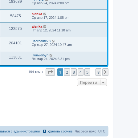
183689
Ср апр 24, 2024 8:00 pm
alenka
58475
Ср апр 17, 2024 1:08 pm
alenka
122575
Пт апр 12, 2024 11:18 am
username78
204101
Ср мар 27, 2024 10:47 am
Hunweibyn
113831
Вс мар 24, 2024 6:31 pm
Страница
1
из
8
1
2
3
4
5
8
След.
194 темы
…
Перейти
заться с администрацией
Удалить cookies
Часовой пояс:
UTC