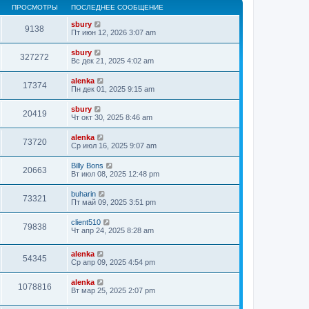
ПРОСМОТРЫ
ПОСЛЕДНЕЕ СООБЩЕНИЕ
sbury
9138
Пт июн 12, 2026 3:07 am
sbury
327272
Вс дек 21, 2025 4:02 am
alenka
17374
Пн дек 01, 2025 9:15 am
sbury
20419
Чт окт 30, 2025 8:46 am
alenka
73720
Ср июл 16, 2025 9:07 am
Billy Bons
20663
Вт июл 08, 2025 12:48 pm
buharin
73321
Пт май 09, 2025 3:51 pm
client510
79838
Чт апр 24, 2025 8:28 am
alenka
54345
Ср апр 09, 2025 4:54 pm
alenka
1078816
Вт мар 25, 2025 2:07 pm