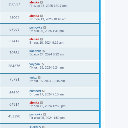
alenka
156537
Пн мар 17, 2025 12:17 pm
alenka
48004
Чт фев 13, 2025 10:40 am
pomoyka
67563
Чт янв 09, 2025 1:31 pm
alenka
37417
Вт дек 10, 2024 9:19 am
kazazuz
79654
Вс ноя 24, 2024 8:22 am
voytyuk
284376
Пн окт 28, 2024 8:24 am
yuloz
75791
Вт окт 15, 2024 12:45 pm
humbert
56620
Вт сен 17, 2024 7:15 am
alenka
64914
Чт сен 12, 2024 12:55 pm
pomoyka
451198
Пт июл 05, 2024 1:59 pm
PHPSID