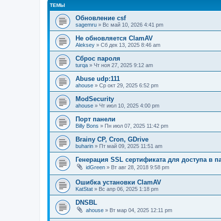
ТЕМЫ
Обновление csf
sagemru
» Вс май 10, 2026 4:41 pm
Не обновляется ClamAV
Aleksey
» Сб дек 13, 2025 8:46 am
Сброс пароля
turqa
» Чт ноя 27, 2025 9:12 am
Abuse udp:111
ahouse
» Ср окт 29, 2025 6:52 pm
ModSecurity
ahouse
» Чт июл 10, 2025 4:00 pm
Порт панели
Billy Bons
» Пн июл 07, 2025 11:42 pm
Brainy CP, Cron, GDrive
buharin
» Пт май 09, 2025 11:51 am
Генерация SSL сертификата для доступа в п
idGreen
» Вт авг 28, 2018 9:58 pm
Ошибка установки ClamAV
KatStat
» Вс апр 06, 2025 1:18 pm
DNSBL
ahouse
» Вт мар 04, 2025 12:11 pm