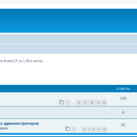
а BrainyCP за 1.9$ в месяц
ширенный поиск
ОТВЕТЫ
195
1
16
17
18
19
20
…
6
ых администраторов
92
ервер
1
6
7
8
9
10
…