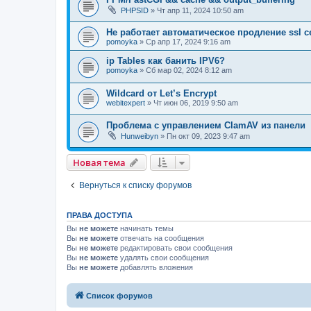
PHPSID
» Чт апр 11, 2024 10:50 am
Не работает автоматическое продление ssl 
pomoyka
» Ср апр 17, 2024 9:16 am
ip Tables как банить IPV6?
pomoyka
» Сб мар 02, 2024 8:12 am
Wildcard от Let’s Encrypt
webitexpert
» Чт июн 06, 2019 9:50 am
Проблема с управлением ClamAV из панели
Hunweibyn
» Пн окт 09, 2023 9:47 am
Новая тема
Вернуться к списку форумов
ПРАВА ДОСТУПА
Вы
не можете
начинать темы
Вы
не можете
отвечать на сообщения
Вы
не можете
редактировать свои сообщения
Вы
не можете
удалять свои сообщения
Вы
не можете
добавлять вложения
Список форумов