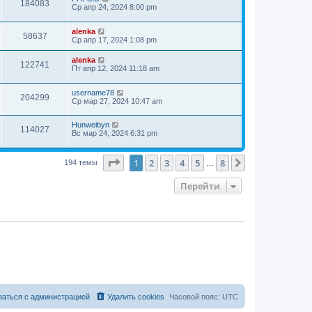
184083
Ср апр 24, 2024 8:00 pm
alenka
58637
Ср апр 17, 2024 1:08 pm
alenka
122741
Пт апр 12, 2024 11:18 am
username78
204299
Ср мар 27, 2024 10:47 am
Hunweibyn
114027
Вс мар 24, 2024 6:31 pm
Страница
1
из
8
1
2
3
4
5
8
След.
194 темы
…
Перейти
заться с администрацией
Удалить cookies
Часовой пояс:
UTC