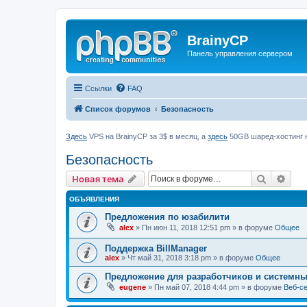
BrainyCP
Панель управления сервером
Ссылки
FAQ
Список форумов
Безопасность
Здесь
VPS на BrainyCP за 3$ в месяц, а
здесь
50GB шаред-хостинг н
Безопасность
Поиск
Рас
Новая тема
ОБЪЯВЛЕНИЯ
Предложения по юзабилити
alex
» Пн июн 11, 2018 12:51 pm » в форуме
Общее
Поддержка BillManager
alex
» Чт май 31, 2018 3:18 pm » в форуме
Общее
Предложение для разработчиков и системн
eugene
» Пн май 07, 2018 4:44 pm » в форуме
Веб-с