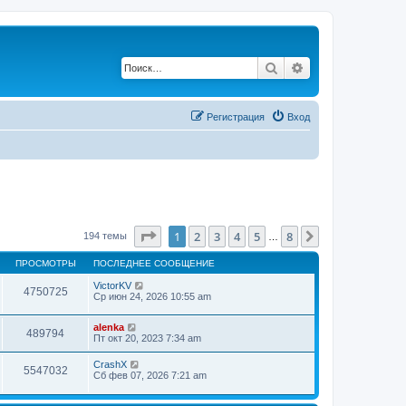
Поиск
Расширенный по
Регистрация
Вход
Страница
1
из
8
1
2
3
4
5
8
След.
194 темы
…
ПРОСМОТРЫ
ПОСЛЕДНЕЕ СООБЩЕНИЕ
VictorKV
4750725
Ср июн 24, 2026 10:55 am
alenka
489794
Пт окт 20, 2023 7:34 am
CrashX
5547032
Сб фев 07, 2026 7:21 am