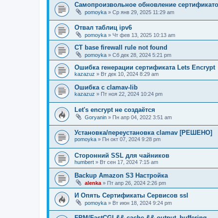
Самопроизвольное обновление сертификат
pomoyka
» Ср янв 29, 2025 11:29 am
Отвал таблиц ipv6
pomoyka
» Чт фев 13, 2025 10:13 am
CT base firewall rule not found
pomoyka
» Сб дек 28, 2024 5:21 pm
Ошибка генерации сертификата Lets Encrypt
kazazuz
» Вт дек 10, 2024 8:29 am
Ошибка с clamav-lib
kazazuz
» Пт ноя 22, 2024 10:24 pm
Let's encrypt не создаётся
Goryanin
» Пн апр 04, 2022 3:51 am
Установка/переустановка clamav [РЕШЕНО]
pomoyka
» Пн окт 07, 2024 9:28 pm
Сторонний SSL для чайников
humbert
» Вт сен 17, 2024 7:15 am
Backup Amazon S3 Настройка
alenka
» Пт апр 26, 2024 2:26 pm
И Опять Сертификаты Сервисов ssl
pomoyka
» Вт июн 18, 2024 9:24 pm
FPM/FastCGI && cache && output_buffering