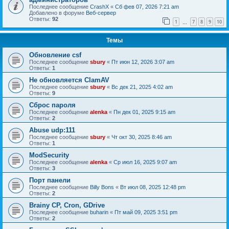
Последнее сообщение
CrashX
«
Сб фев 07, 2026 7:21 am
Добавлено в форуме
Веб-сервер
Ответы:
92
1
7
8
9
10
…
Темы
Обновление csf
Последнее сообщение
sbury
«
Пт июн 12, 2026 3:07 am
Ответы:
1
Не обновляется ClamAV
Последнее сообщение
sbury
«
Вс дек 21, 2025 4:02 am
Ответы:
9
Сброс пароля
Последнее сообщение
alenka
«
Пн дек 01, 2025 9:15 am
Ответы:
2
Abuse udp:111
Последнее сообщение
sbury
«
Чт окт 30, 2025 8:46 am
Ответы:
1
ModSecurity
Последнее сообщение
alenka
«
Ср июл 16, 2025 9:07 am
Ответы:
3
Порт панели
Последнее сообщение
Billy Bons
«
Вт июл 08, 2025 12:48 pm
Ответы:
2
Brainy CP, Cron, GDrive
Последнее сообщение
buharin
«
Пт май 09, 2025 3:51 pm
Ответы:
2