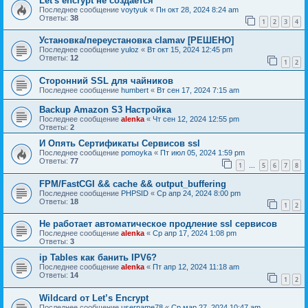
Let's encrypt не создаётся
Последнее сообщение
voytyuk
«
Пн окт 28, 2024 8:24 am
Ответы:
38
1
2
3
4
Установка/переустановка clamav [РЕШЕНО]
Последнее сообщение
yuloz
«
Вт окт 15, 2024 12:45 pm
Ответы:
12
1
2
Сторонний SSL для чайников
Последнее сообщение
humbert
«
Вт сен 17, 2024 7:15 am
Backup Amazon S3 Настройка
Последнее сообщение
alenka
«
Чт сен 12, 2024 12:55 pm
Ответы:
2
И Опять Сертификаты Сервисов ssl
Последнее сообщение
pomoyka
«
Пт июл 05, 2024 1:59 pm
Ответы:
77
1
5
6
7
8
…
FPM/FastCGI && cache && output_buffering
Последнее сообщение
PHPSID
«
Ср апр 24, 2024 8:00 pm
Ответы:
18
1
2
Не работает автоматическое продление ssl сервисов
Последнее сообщение
alenka
«
Ср апр 17, 2024 1:08 pm
Ответы:
3
ip Tables как банить IPV6?
Последнее сообщение
alenka
«
Пт апр 12, 2024 11:18 am
Ответы:
14
1
2
Wildcard от Let’s Encrypt
Последнее сообщение
username78
«
Ср мар 27, 2024 10:47 am