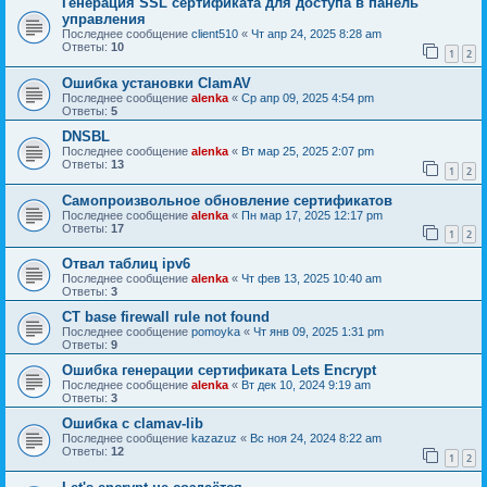
Генерация SSL сертификата для доступа в панель
управления
Последнее сообщение
client510
«
Чт апр 24, 2025 8:28 am
Ответы:
10
1
2
Ошибка установки ClamAV
Последнее сообщение
alenka
«
Ср апр 09, 2025 4:54 pm
Ответы:
5
DNSBL
Последнее сообщение
alenka
«
Вт мар 25, 2025 2:07 pm
Ответы:
13
1
2
Самопроизвольное обновление сертификатов
Последнее сообщение
alenka
«
Пн мар 17, 2025 12:17 pm
Ответы:
17
1
2
Отвал таблиц ipv6
Последнее сообщение
alenka
«
Чт фев 13, 2025 10:40 am
Ответы:
3
CT base firewall rule not found
Последнее сообщение
pomoyka
«
Чт янв 09, 2025 1:31 pm
Ответы:
9
Ошибка генерации сертификата Lets Encrypt
Последнее сообщение
alenka
«
Вт дек 10, 2024 9:19 am
Ответы:
3
Ошибка с clamav-lib
Последнее сообщение
kazazuz
«
Вс ноя 24, 2024 8:22 am
Ответы:
12
1
2