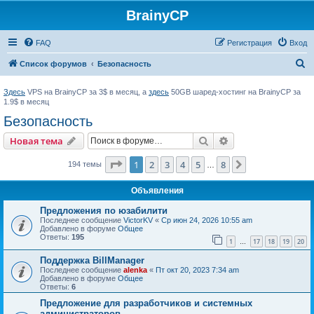
BrainyCP
FAQ
Регистрация
Вход
П
Список форумов
Безопасность
о
Здесь
VPS на BrainyCP за 3$ в месяц, а
здесь
50GB шаред-хостинг на BrainyCP за
и
1.9$ в месяц
с
Безопасность
к
Поиск
Расширенный пои
Новая тема
Страница
1
из
8
1
2
3
4
5
8
След.
194 темы
…
Объявления
Предложения по юзабилити
Последнее сообщение
VictorKV
«
Ср июн 24, 2026 10:55 am
Добавлено в форуме
Общее
Ответы:
195
1
17
18
19
20
…
Поддержка BillManager
Последнее сообщение
alenka
«
Пт окт 20, 2023 7:34 am
Добавлено в форуме
Общее
Ответы:
6
Предложение для разработчиков и системных
администраторов