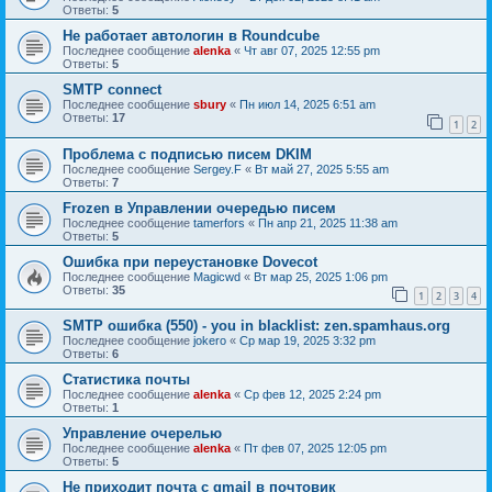
Ответы:
5
Не работает автологин в Roundcube
Последнее сообщение
alenka
«
Чт авг 07, 2025 12:55 pm
Ответы:
5
SMTP connect
Последнее сообщение
sbury
«
Пн июл 14, 2025 6:51 am
Ответы:
17
1
2
Проблема с подписью писем DKIM
Последнее сообщение
Sergey.F
«
Вт май 27, 2025 5:55 am
Ответы:
7
Frozen в Управлении очередью писем
Последнее сообщение
tamerfors
«
Пн апр 21, 2025 11:38 am
Ответы:
5
Ошибка при переустановке Dovecot
Последнее сообщение
Magicwd
«
Вт мар 25, 2025 1:06 pm
Ответы:
35
1
2
3
4
SMTP ошибка (550) - you in blacklist: zen.spamhaus.org
Последнее сообщение
jokero
«
Ср мар 19, 2025 3:32 pm
Ответы:
6
Статистика почты
Последнее сообщение
alenka
«
Ср фев 12, 2025 2:24 pm
Ответы:
1
Управление очерелью
Последнее сообщение
alenka
«
Пт фев 07, 2025 12:05 pm
Ответы:
5
Не приходит почта с gmail в почтовик