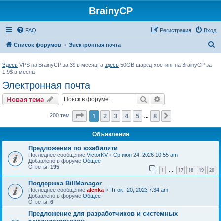
BrainyCP
FAQ
Регистрация
Вход
П
Список форумов
Электронная почта
о
Здесь
VPS на BrainyCP за 3$ в месяц, а
здесь
50GB шаред-хостинг на BrainyCP за
и
1.9$ в месяц
с
Электронная почта
к
Поиск
Расширенный пои
Новая тема
Страница
1
из
8
1
2
3
4
5
8
След.
200 тем
…
Объявления
Предложения по юзабилити
Последнее сообщение
VictorKV
«
Ср июн 24, 2026 10:55 am
Добавлено в форуме
Общее
Ответы:
195
1
17
18
19
20
…
Поддержка BillManager
Последнее сообщение
alenka
«
Пт окт 20, 2023 7:34 am
Добавлено в форуме
Общее
Ответы:
6
Предложение для разработчиков и системных
администраторов