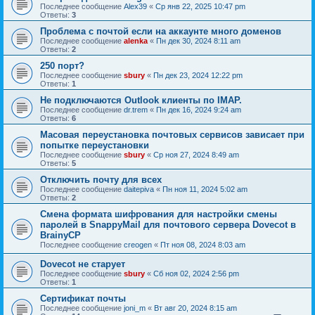
Последнее сообщение
Alex39
«
Ср янв 22, 2025 10:47 pm
Ответы:
3
Проблема с почтой если на аккаунте много доменов
Последнее сообщение
alenka
«
Пн дек 30, 2024 8:11 am
Ответы:
2
250 порт?
Последнее сообщение
sbury
«
Пн дек 23, 2024 12:22 pm
Ответы:
1
Не подключаются Outlook клиенты по IMAP.
Последнее сообщение
dr.trem
«
Пн дек 16, 2024 9:24 am
Ответы:
6
Масовая переустановка почтовых сервисов зависает при
попытке переустановки
Последнее сообщение
sbury
«
Ср ноя 27, 2024 8:49 am
Ответы:
5
Отключить почту для всех
Последнее сообщение
daitepiva
«
Пн ноя 11, 2024 5:02 am
Ответы:
2
Смена формата шифрования для настройки смены
паролей в SnappyMail для почтового сервера Dovecot в
BrainyCP
Последнее сообщение
creogen
«
Пт ноя 08, 2024 8:03 am
Dovecot не старует
Последнее сообщение
sbury
«
Сб ноя 02, 2024 2:56 pm
Ответы:
1
Сертификат почты
Последнее сообщение
joni_m
«
Вт авг 20, 2024 8:15 am