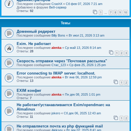
Последнее сообщение
CrashX
«
Сб фев 07, 2026 7:21 am
Добавлено в форуме
Веб-сервер
Ответы:
92
1
7
8
9
10
…
Темы
Доменный редирект
Последнее сообщение
Billy Bons
«
Вт июл 21, 2026 3:13 am
Exim. Не работает
Последнее сообщение
alenka
«
Ср май 13, 2026 8:14 am
Ответы:
28
1
2
3
Скорость отправки через "Почтовая рассылка"
Последнее сообщение
Стас_123
«
Ср фев 25, 2026 1:25 pm
Error connecting to IMAP server: localhost.
Последнее сообщение
alenka
«
Вт янв 06, 2026 12:59 pm
Ответы:
13
1
2
EXIM конфиг
Последнее сообщение
alenka
«
Пн дек 08, 2025 1:01 pm
Ответы:
7
Не работает/устанавливается Exim/opendmarc на
Almalinux
Последнее сообщение
jokero
«
Сб дек 06, 2025 12:43 am
Ответы:
11
1
2
Не отправляется почта из php функцией mail
Последнее сообщение
Aleksey
«
Вт дек 02, 2025 8:41 am