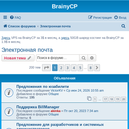
BrainyCP
FAQ
Регистрация
Вход
П
Список форумов
Электронная почта
о
Здесь
VPS на BrainyCP за 3$ в месяц, а
здесь
50GB шаред-хостинг на BrainyCP за
и
1.9$ в месяц
с
Электронная почта
к
Поиск
Расширенный пои
Новая тема
Страница
1
из
8
1
2
3
4
5
8
След.
200 тем
…
Объявления
Предложения по юзабилити
Последнее сообщение
VictorKV
«
Ср июн 24, 2026 10:55 am
Добавлено в форуме
Общее
Ответы:
195
1
17
18
19
20
…
Поддержка BillManager
Последнее сообщение
alenka
«
Пт окт 20, 2023 7:34 am
Добавлено в форуме
Общее
Ответы:
6
Предложение для разработчиков и системных
администраторов