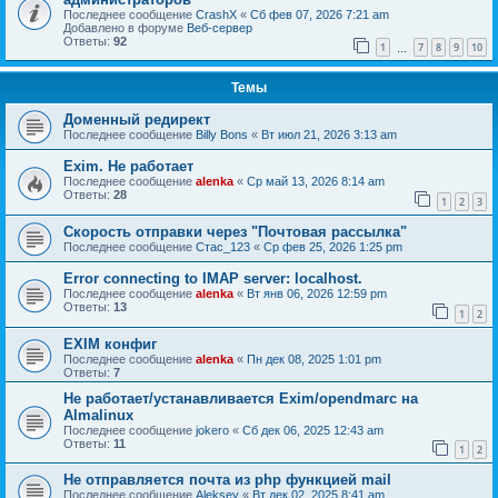
Последнее сообщение
CrashX
«
Сб фев 07, 2026 7:21 am
Добавлено в форуме
Веб-сервер
Ответы:
92
1
7
8
9
10
…
Темы
Доменный редирект
Последнее сообщение
Billy Bons
«
Вт июл 21, 2026 3:13 am
Exim. Не работает
Последнее сообщение
alenka
«
Ср май 13, 2026 8:14 am
Ответы:
28
1
2
3
Скорость отправки через "Почтовая рассылка"
Последнее сообщение
Стас_123
«
Ср фев 25, 2026 1:25 pm
Error connecting to IMAP server: localhost.
Последнее сообщение
alenka
«
Вт янв 06, 2026 12:59 pm
Ответы:
13
1
2
EXIM конфиг
Последнее сообщение
alenka
«
Пн дек 08, 2025 1:01 pm
Ответы:
7
Не работает/устанавливается Exim/opendmarc на
Almalinux
Последнее сообщение
jokero
«
Сб дек 06, 2025 12:43 am
Ответы:
11
1
2
Не отправляется почта из php функцией mail
Последнее сообщение
Aleksey
«
Вт дек 02, 2025 8:41 am