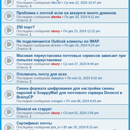
Последнее сообщение
Alex39
«
Ср янв 22, 2025 10:47 pm
Ответы:
3
Проблема с почтой если на аккаунте много доменов
Последнее сообщение
alenka
«
Пн дек 30, 2024 8:11 am
Ответы:
2
250 порт?
Последнее сообщение
sbury
«
Пн дек 23, 2024 12:22 pm
Ответы:
1
Не подключаются Outlook клиенты по IMAP.
Последнее сообщение
dr.trem
«
Пн дек 16, 2024 9:24 am
Ответы:
6
Масовая переустановка почтовых сервисов зависает при
попытке переустановки
Последнее сообщение
sbury
«
Ср ноя 27, 2024 8:49 am
Ответы:
5
Отключить почту для всех
Последнее сообщение
daitepiva
«
Пн ноя 11, 2024 5:02 am
Ответы:
2
Смена формата шифрования для настройки смены
паролей в SnappyMail для почтового сервера Dovecot в
BrainyCP
Последнее сообщение
creogen
«
Пт ноя 08, 2024 8:03 am
Dovecot не старует
Последнее сообщение
sbury
«
Сб ноя 02, 2024 2:56 pm
Ответы:
1
Сертификат почты
Последнее сообщение
joni_m
«
Вт авг 20, 2024 8:15 am