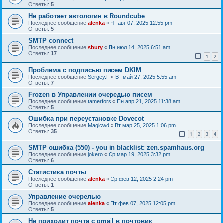
Ответы:
5
Не работает автологин в Roundcube
Последнее сообщение
alenka
«
Чт авг 07, 2025 12:55 pm
Ответы:
5
SMTP connect
Последнее сообщение
sbury
«
Пн июл 14, 2025 6:51 am
Ответы:
17
1
2
Проблема с подписью писем DKIM
Последнее сообщение
Sergey.F
«
Вт май 27, 2025 5:55 am
Ответы:
7
Frozen в Управлении очередью писем
Последнее сообщение
tamerfors
«
Пн апр 21, 2025 11:38 am
Ответы:
5
Ошибка при переустановке Dovecot
Последнее сообщение
Magicwd
«
Вт мар 25, 2025 1:06 pm
Ответы:
35
1
2
3
4
SMTP ошибка (550) - you in blacklist: zen.spamhaus.org
Последнее сообщение
jokero
«
Ср мар 19, 2025 3:32 pm
Ответы:
6
Статистика почты
Последнее сообщение
alenka
«
Ср фев 12, 2025 2:24 pm
Ответы:
1
Управление очерелью
Последнее сообщение
alenka
«
Пт фев 07, 2025 12:05 pm
Ответы:
5
Не приходит почта с gmail в почтовик