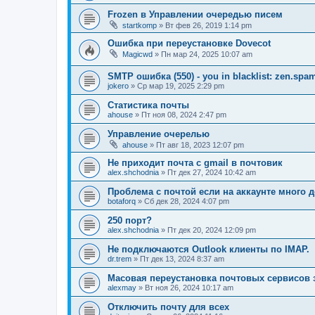
Frozen в Управлении очередью писем
startkomp
» Вт фев 26, 2019 1:14 pm
Ошибка при переустановке Dovecot
Magicwd
» Пн мар 24, 2025 10:07 am
SMTP ошибка (550) - you in blacklist: zen.spa
jokero
» Ср мар 19, 2025 2:29 pm
Статистика почты
ahouse
» Пт ноя 08, 2024 2:47 pm
Управление очерелью
ahouse
» Пт авг 18, 2023 12:07 pm
Не приходит почта с gmail в почтовик
alex.shchodnia
» Пт дек 27, 2024 10:42 am
Проблема с почтой если на аккаунте много 
botaforq
» Сб дек 28, 2024 4:07 pm
250 порт?
alex.shchodnia
» Пт дек 20, 2024 12:09 pm
Не подключаются Outlook клиенты по IMAP.
dr.trem
» Пт дек 13, 2024 8:37 am
Масовая переустановка почтовых сервисов 
alexmay
» Вт ноя 26, 2024 10:17 am
Отключить почту для всех