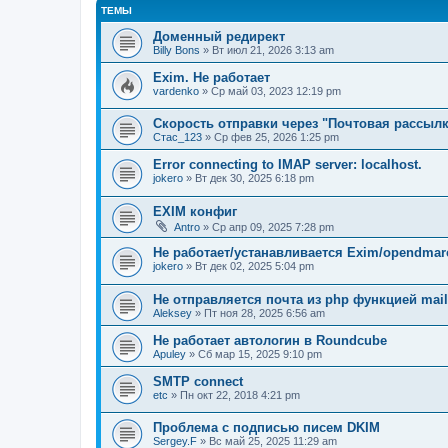
ТЕМЫ
Доменный редирект
Billy Bons
» Вт июл 21, 2026 3:13 am
Exim. Не работает
vardenko
» Ср май 03, 2023 12:19 pm
Скорость отправки через "Почтовая рассылк
Стас_123
» Ср фев 25, 2026 1:25 pm
Error connecting to IMAP server: localhost.
jokero
» Вт дек 30, 2025 6:18 pm
EXIM конфиг
Antro
» Ср апр 09, 2025 7:28 pm
Не работает/устанавливается Exim/opendmarc
jokero
» Вт дек 02, 2025 5:04 pm
Не отправляется почта из php функцией mail
Aleksey
» Пт ноя 28, 2025 6:56 am
Не работает автологин в Roundcube
Apuley
» Сб мар 15, 2025 9:10 pm
SMTP connect
etc
» Пн окт 22, 2018 4:21 pm
Проблема с подписью писем DKIM
Sergey.F
» Вс май 25, 2025 11:29 am