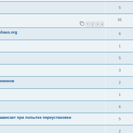
5
35
1
2
3
4
mhaus.org
6
1
5
3
доменов
2
1
6
зависает при попытке переустановки
5
2