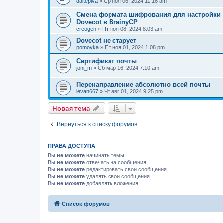
daitepiva
» Ср ноя 06, 2024 11:16 am
Смена формата шифрования для настройки с
Dovecot в BrainyCP
creogen
» Пт ноя 08, 2024 8:03 am
Dovecot не старует
pomoyka
» Пт ноя 01, 2024 1:08 pm
Сертификат почты
joni_m
» Сб мар 16, 2024 7:10 am
Перенаправление абсолютно всей почты
levan667
» Чт авг 01, 2024 9:25 pm
Новая тема
Вернуться к списку форумов
ПРАВА ДОСТУПА
Вы
не можете
начинать темы
Вы
не можете
отвечать на сообщения
Вы
не можете
редактировать свои сообщения
Вы
не можете
удалять свои сообщения
Вы
не можете
добавлять вложения
Список форумов