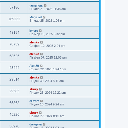
tamerfors
57180
Пн апр 21, 2025 11:38 am
Magicwd
169232
Вт мар 25, 2025 1:06 pm
jokero
48194
Ср мар 19, 2025 3:32 pm
alenka
78739
Ср фев 12, 2025 2:24 pm
alenka
58525
Пт фев 07, 2025 12:05 pm
Alex39
43444
Ср янв 22, 2025 10:47 pm
alenka
29514
Пн дек 30, 2024 8:11 am
sbury
29585
Пн дек 23, 2024 12:22 pm
dr.trem
65368
Пн дек 16, 2024 9:24 am
sbury
45226
Ср ноя 27, 2024 8:49 am
daitepiva
36970
Пн ноя 11, 2024 5:02 am