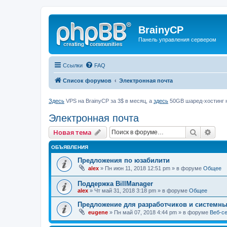
BrainyCP
Панель управления сервером
Ссылки
FAQ
Список форумов
Электронная почта
Здесь
VPS на BrainyCP за 3$ в месяц, а
здесь
50GB шаред-хостинг н
Электронная почта
Поиск
Рас
Новая тема
ОБЪЯВЛЕНИЯ
Предложения по юзабилити
alex
» Пн июн 11, 2018 12:51 pm » в форуме
Общее
Поддержка BillManager
alex
» Чт май 31, 2018 3:18 pm » в форуме
Общее
Предложение для разработчиков и системн
eugene
» Пн май 07, 2018 4:44 pm » в форуме
Веб-с