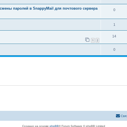
мены паролей в SnappyMail для почтового сервера
0
1
14
1
2
0
Свя
Создано на основе
phpBB
® Forum Software © phpBB Limited