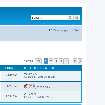
Поиск
Расширенный по
Регистрация
Вход
Страница
1
из
8
1
2
3
4
5
8
След.
200 тем
…
ПРОСМОТРЫ
ПОСЛЕДНЕЕ СООБЩЕНИЕ
VictorKV
4747361
Ср июн 24, 2026 10:55 am
alenka
489214
Пт окт 20, 2023 7:34 am
CrashX
5542667
Сб фев 07, 2026 7:21 am