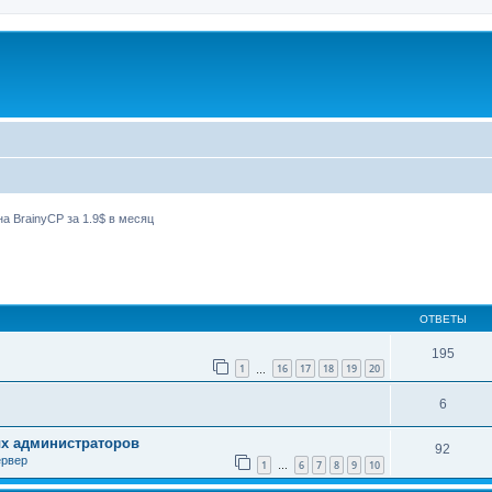
а BrainyCP за 1.9$ в месяц
ширенный поиск
ОТВЕТЫ
195
1
16
17
18
19
20
…
6
ых администраторов
92
ервер
1
6
7
8
9
10
…