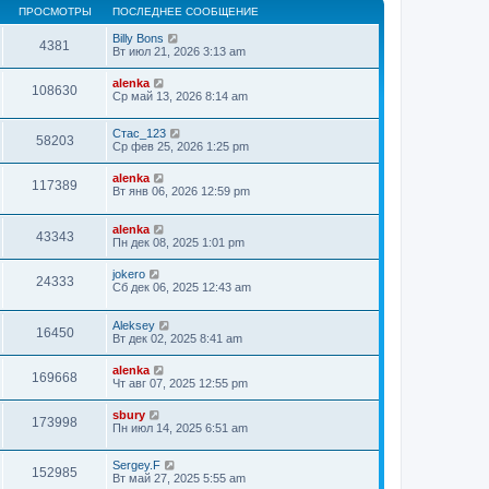
ПРОСМОТРЫ
ПОСЛЕДНЕЕ СООБЩЕНИЕ
Billy Bons
4381
Вт июл 21, 2026 3:13 am
alenka
108630
Ср май 13, 2026 8:14 am
Стас_123
58203
Ср фев 25, 2026 1:25 pm
alenka
117389
Вт янв 06, 2026 12:59 pm
alenka
43343
Пн дек 08, 2025 1:01 pm
jokero
24333
Сб дек 06, 2025 12:43 am
Aleksey
16450
Вт дек 02, 2025 8:41 am
alenka
169668
Чт авг 07, 2025 12:55 pm
sbury
173998
Пн июл 14, 2025 6:51 am
Sergey.F
152985
Вт май 27, 2025 5:55 am