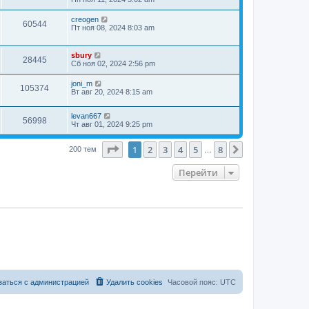
creogen
60544
Пт ноя 08, 2024 8:03 am
sbury
28445
Сб ноя 02, 2024 2:56 pm
joni_m
105374
Вт авг 20, 2024 8:15 am
levan667
56998
Чт авг 01, 2024 9:25 pm
Страница
1
из
8
1
2
3
4
5
8
След.
200 тем
…
Перейти
заться с администрацией
Удалить cookies
Часовой пояс:
UTC