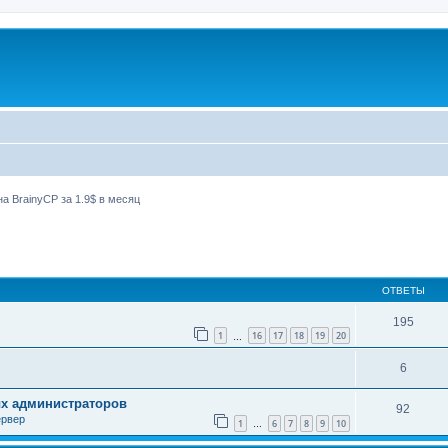
а BrainyCP за 1.9$ в месяц
ширенный поиск
ОТВЕТЫ
195
1
16
17
18
19
20
…
6
ых администраторов
92
ервер
1
6
7
8
9
10
…