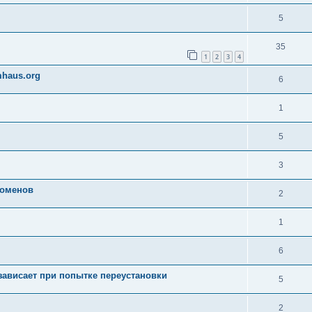
5
35
1
2
3
4
mhaus.org
6
1
5
3
доменов
2
1
6
зависает при попытке переустановки
5
2