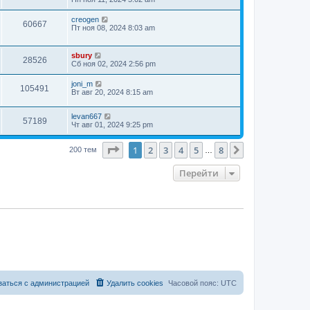
creogen
60667
Пт ноя 08, 2024 8:03 am
sbury
28526
Сб ноя 02, 2024 2:56 pm
joni_m
105491
Вт авг 20, 2024 8:15 am
levan667
57189
Чт авг 01, 2024 9:25 pm
Страница
1
из
8
1
2
3
4
5
8
След.
200 тем
…
Перейти
заться с администрацией
Удалить cookies
Часовой пояс:
UTC