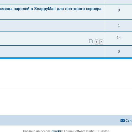
мены паролей в SnappyMail для почтового сервера
0
1
14
1
2
0
Свя
Создано на основе
phpBB
® Forum Software © phpBB Limited