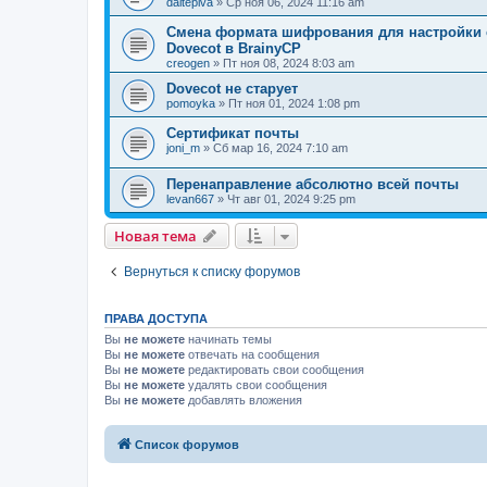
daitepiva
» Ср ноя 06, 2024 11:16 am
Смена формата шифрования для настройки с
Dovecot в BrainyCP
creogen
» Пт ноя 08, 2024 8:03 am
Dovecot не старует
pomoyka
» Пт ноя 01, 2024 1:08 pm
Сертификат почты
joni_m
» Сб мар 16, 2024 7:10 am
Перенаправление абсолютно всей почты
levan667
» Чт авг 01, 2024 9:25 pm
Новая тема
Вернуться к списку форумов
ПРАВА ДОСТУПА
Вы
не можете
начинать темы
Вы
не можете
отвечать на сообщения
Вы
не можете
редактировать свои сообщения
Вы
не можете
удалять свои сообщения
Вы
не можете
добавлять вложения
Список форумов