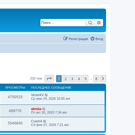
Поиск
Расширенный по
Регистрация
Вход
Страница
1
из
8
1
2
3
4
5
8
След.
200 тем
…
ПРОСМОТРЫ
ПОСЛЕДНЕЕ СООБЩЕНИЕ
VictorKV
4750533
Ср июн 24, 2026 10:55 am
alenka
489770
Пт окт 20, 2023 7:34 am
CrashX
5546840
Сб фев 07, 2026 7:21 am