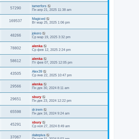
tamerfors
57290
Пн апр 21, 2025 11:38 am
Magicwd
169537
Вт мар 25, 2025 1:06 pm
jokero
48266
Ср мар 19, 2025 3:32 pm
alenka
78802
Ср фев 12, 2025 2:24 pm
alenka
58612
Пт фев 07, 2025 12:05 pm
Alex39
43505
Ср янв 22, 2025 10:47 pm
alenka
29566
Пн дек 30, 2024 8:11 am
sbury
29651
Пн дек 23, 2024 12:22 pm
dr.trem
65598
Пн дек 16, 2024 9:24 am
sbury
45291
Ср ноя 27, 2024 8:49 am
daitepiva
37067
Пн ноя 11, 2024 5:02 am