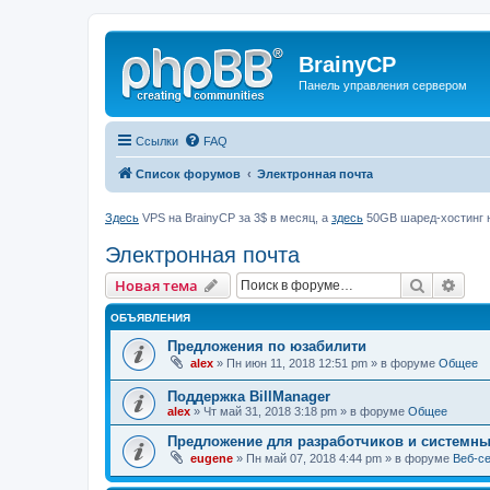
BrainyCP
Панель управления сервером
Ссылки
FAQ
Список форумов
Электронная почта
Здесь
VPS на BrainyCP за 3$ в месяц, а
здесь
50GB шаред-хостинг н
Электронная почта
Поиск
Рас
Новая тема
ОБЪЯВЛЕНИЯ
Предложения по юзабилити
alex
» Пн июн 11, 2018 12:51 pm » в форуме
Общее
Поддержка BillManager
alex
» Чт май 31, 2018 3:18 pm » в форуме
Общее
Предложение для разработчиков и системн
eugene
» Пн май 07, 2018 4:44 pm » в форуме
Веб-с