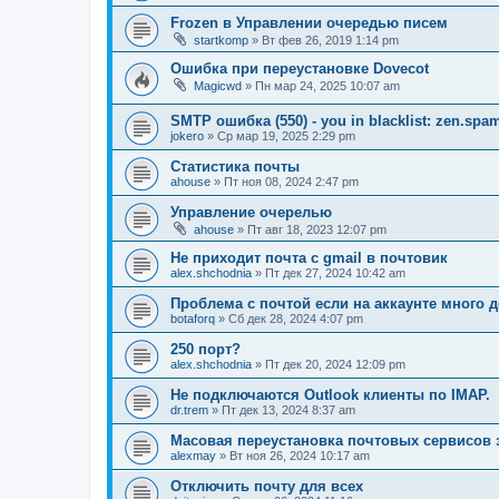
Frozen в Управлении очередью писем
startkomp
» Вт фев 26, 2019 1:14 pm
Ошибка при переустановке Dovecot
Magicwd
» Пн мар 24, 2025 10:07 am
SMTP ошибка (550) - you in blacklist: zen.spa
jokero
» Ср мар 19, 2025 2:29 pm
Статистика почты
ahouse
» Пт ноя 08, 2024 2:47 pm
Управление очерелью
ahouse
» Пт авг 18, 2023 12:07 pm
Не приходит почта с gmail в почтовик
alex.shchodnia
» Пт дек 27, 2024 10:42 am
Проблема с почтой если на аккаунте много 
botaforq
» Сб дек 28, 2024 4:07 pm
250 порт?
alex.shchodnia
» Пт дек 20, 2024 12:09 pm
Не подключаются Outlook клиенты по IMAP.
dr.trem
» Пт дек 13, 2024 8:37 am
Масовая переустановка почтовых сервисов 
alexmay
» Вт ноя 26, 2024 10:17 am
Отключить почту для всех