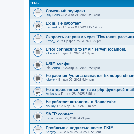
ТЕМЫ
Доменный редирект
Billy Bons
» Вт июл 21, 2026 3:13 am
Exim. Не работает
vardenko
» Ср май 03, 2023 12:19 pm
Скорость отправки через "Почтовая рассылк
Стас_123
» Ср фев 25, 2026 1:25 pm
Error connecting to IMAP server: localhost.
jokero
» Вт дек 30, 2025 6:18 pm
EXIM конфиг
Antro
» Ср апр 09, 2025 7:28 pm
Не работает/устанавливается Exim/opendmarc
jokero
» Вт дек 02, 2025 5:04 pm
Не отправляется почта из php функцией mail
Aleksey
» Пт ноя 28, 2025 6:56 am
Не работает автологин в Roundcube
Apuley
» Сб мар 15, 2025 9:10 pm
SMTP connect
etc
» Пн окт 22, 2018 4:21 pm
Проблема с подписью писем DKIM
Sergey.F
» Вс май 25, 2025 11:29 am