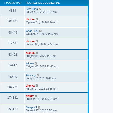
ПРОСМОТРЫ
ПОСЛЕДНЕЕ СООБЩЕНИЕ
Billy Bons
4889
Вт июл 21, 2026 3:13 am
alenka
108784
Ср май 13, 2026 8:14 am
Стас_123
58445
Ср фев 25, 2026 1:25 pm
alenka
117637
Вт янв 06, 2026 12:59 pm
alenka
43452
Пн дек 08, 2025 1:01 pm
jokero
24417
Сб дек 06, 2025 12:43 am
Aleksey
16509
Вт дек 02, 2025 8:41 am
alenka
169771
Чт авг 07, 2025 12:55 pm
sbury
174131
Пн июл 14, 2025 6:51 am
Sergey.F
153127
Вт май 27, 2025 5:55 am