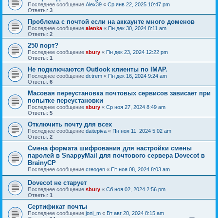
Последнее сообщение
Alex39
«
Ср янв 22, 2025 10:47 pm
Ответы:
3
Проблема с почтой если на аккаунте много доменов
Последнее сообщение
alenka
«
Пн дек 30, 2024 8:11 am
Ответы:
2
250 порт?
Последнее сообщение
sbury
«
Пн дек 23, 2024 12:22 pm
Ответы:
1
Не подключаются Outlook клиенты по IMAP.
Последнее сообщение
dr.trem
«
Пн дек 16, 2024 9:24 am
Ответы:
6
Масовая переустановка почтовых сервисов зависает при
попытке переустановки
Последнее сообщение
sbury
«
Ср ноя 27, 2024 8:49 am
Ответы:
5
Отключить почту для всех
Последнее сообщение
daitepiva
«
Пн ноя 11, 2024 5:02 am
Ответы:
2
Смена формата шифрования для настройки смены
паролей в SnappyMail для почтового сервера Dovecot в
BrainyCP
Последнее сообщение
creogen
«
Пт ноя 08, 2024 8:03 am
Dovecot не старует
Последнее сообщение
sbury
«
Сб ноя 02, 2024 2:56 pm
Ответы:
1
Сертификат почты
Последнее сообщение
joni_m
«
Вт авг 20, 2024 8:15 am