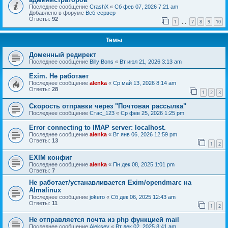
Последнее сообщение
CrashX
«
Сб фев 07, 2026 7:21 am
Добавлено в форуме
Веб-сервер
Ответы:
92
1
7
8
9
10
…
Темы
Доменный редирект
Последнее сообщение
Billy Bons
«
Вт июл 21, 2026 3:13 am
Exim. Не работает
Последнее сообщение
alenka
«
Ср май 13, 2026 8:14 am
Ответы:
28
1
2
3
Скорость отправки через "Почтовая рассылка"
Последнее сообщение
Стас_123
«
Ср фев 25, 2026 1:25 pm
Error connecting to IMAP server: localhost.
Последнее сообщение
alenka
«
Вт янв 06, 2026 12:59 pm
Ответы:
13
1
2
EXIM конфиг
Последнее сообщение
alenka
«
Пн дек 08, 2025 1:01 pm
Ответы:
7
Не работает/устанавливается Exim/opendmarc на
Almalinux
Последнее сообщение
jokero
«
Сб дек 06, 2025 12:43 am
Ответы:
11
1
2
Не отправляется почта из php функцией mail
Последнее сообщение
Aleksey
«
Вт дек 02, 2025 8:41 am