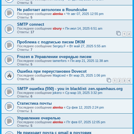
Ответы:
5
Не работает автологин в Roundcube
Последнее сообщение
alenka
«
Чт авг 07, 2025 12:55 pm
Ответы:
5
SMTP connect
Последнее сообщение
sbury
«
Пн июл 14, 2025 6:51 am
Ответы:
17
1
2
Проблема с подписью писем DKIM
Последнее сообщение
Sergey.F
«
Вт май 27, 2025 5:55 am
Ответы:
7
Frozen в Управлении очередью писем
Последнее сообщение
tamerfors
«
Пн апр 21, 2025 11:38 am
Ответы:
5
Ошибка при переустановке Dovecot
Последнее сообщение
Magicwd
«
Вт мар 25, 2025 1:06 pm
Ответы:
35
1
2
3
4
SMTP ошибка (550) - you in blacklist: zen.spamhaus.org
Последнее сообщение
jokero
«
Ср мар 19, 2025 3:32 pm
Ответы:
6
Статистика почты
Последнее сообщение
alenka
«
Ср фев 12, 2025 2:24 pm
Ответы:
1
Управление очерелью
Последнее сообщение
alenka
«
Пт фев 07, 2025 12:05 pm
Ответы:
5
Не приходит почта с gmail в почтовик