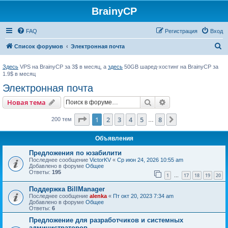
BrainyCP
FAQ
Регистрация
Вход
П
Список форумов
Электронная почта
о
Здесь
VPS на BrainyCP за 3$ в месяц, а
здесь
50GB шаред-хостинг на BrainyCP за
и
1.9$ в месяц
с
Электронная почта
к
Поиск
Расширенный пои
Новая тема
Страница
1
из
8
1
2
3
4
5
8
След.
200 тем
…
Объявления
Предложения по юзабилити
Последнее сообщение
VictorKV
«
Ср июн 24, 2026 10:55 am
Добавлено в форуме
Общее
Ответы:
195
1
17
18
19
20
…
Поддержка BillManager
Последнее сообщение
alenka
«
Пт окт 20, 2023 7:34 am
Добавлено в форуме
Общее
Ответы:
6
Предложение для разработчиков и системных
администраторов