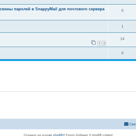
мены паролей в SnappyMail для почтового сервера
0
1
14
1
2
0
Свя
Создано на основе
phpBB
® Forum Software © phpBB Limited