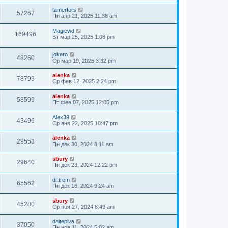
tamerfors
57267
Пн апр 21, 2025 11:38 am
Magicwd
169496
Вт мар 25, 2025 1:06 pm
jokero
48260
Ср мар 19, 2025 3:32 pm
alenka
78793
Ср фев 12, 2025 2:24 pm
alenka
58599
Пт фев 07, 2025 12:05 pm
Alex39
43496
Ср янв 22, 2025 10:47 pm
alenka
29553
Пн дек 30, 2024 8:11 am
sbury
29640
Пн дек 23, 2024 12:22 pm
dr.trem
65562
Пн дек 16, 2024 9:24 am
sbury
45280
Ср ноя 27, 2024 8:49 am
daitepiva
37050
Пн ноя 11, 2024 5:02 am