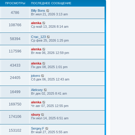
ПРОСМОТРЫ
ПОСЛЕДНЕЕ СООБЩЕНИЕ
Billy Bons
4786
Вт июл 21, 2026 3:13 am
alenka
108766
Ср май 13, 2026 8:14 am
Стас_123
58394
Ср фев 25, 2026 1:25 pm
alenka
117596
Вт янв 06, 2026 12:59 pm
alenka
43433
Пн дек 08, 2025 1:01 pm
jokero
24405
Сб дек 06, 2025 12:43 am
Aleksey
16499
Вт дек 02, 2025 8:41 am
alenka
169750
Чт авг 07, 2025 12:55 pm
sbury
174106
Пн июл 14, 2025 6:51 am
Sergey.F
153102
Вт май 27, 2025 5:55 am