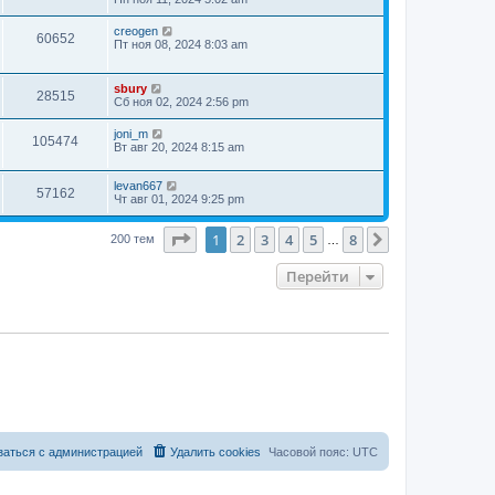
creogen
60652
Пт ноя 08, 2024 8:03 am
sbury
28515
Сб ноя 02, 2024 2:56 pm
joni_m
105474
Вт авг 20, 2024 8:15 am
levan667
57162
Чт авг 01, 2024 9:25 pm
Страница
1
из
8
1
2
3
4
5
8
След.
200 тем
…
Перейти
заться с администрацией
Удалить cookies
Часовой пояс:
UTC