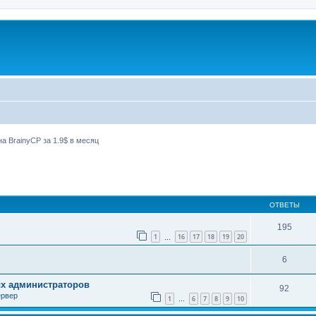
а BrainyCP за 1.9$ в месяц
ширенный поиск
ОТВЕТЫ
195
1
16
17
18
19
20
…
6
ых администраторов
92
ервер
1
6
7
8
9
10
…