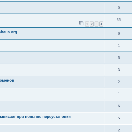
5
35
1
2
3
4
mhaus.org
6
1
5
3
доменов
2
1
6
зависает при попытке переустановки
5
2