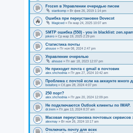
Frozen в Управлении очередью писем
startkomp
» Вт фев 26, 2019 1:14 pm
Ошибка при переустановке Dovecot
Magicwd
» Пн мар 24, 2025 10:07 am
SMTP ошибка (550) - you in blacklist: zen.spa
jokero
» Ср мар 19, 2025 2:29 pm
Статистика почты
ahouse
» Пт ноя 08, 2024 2:47 pm
Управление очерелью
ahouse
» Пт авг 18, 2023 12:07 pm
Не приходит почта с gmail в почтовик
alex.shchodnia
» Пт дек 27, 2024 10:42 am
Проблема с почтой если на аккаунте много 
botaforq
» Сб дек 28, 2024 4:07 pm
250 порт?
alex.shchodnia
» Пт дек 20, 2024 12:09 pm
Не подключаются Outlook клиенты по IMAP.
dr.trem
» Пт дек 13, 2024 8:37 am
Масовая переустановка почтовых сервисов 
alexmay
» Вт ноя 26, 2024 10:17 am
Отключить почту для всех