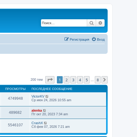
Поиск
Расширенный по
Регистрация
Вход
Страница
1
из
8
1
2
3
4
5
8
След.
200 тем
…
ПРОСМОТРЫ
ПОСЛЕДНЕЕ СООБЩЕНИЕ
VictorKV
4749948
Ср июн 24, 2026 10:55 am
alenka
489682
Пт окт 20, 2023 7:34 am
CrashX
5546107
Сб фев 07, 2026 7:21 am