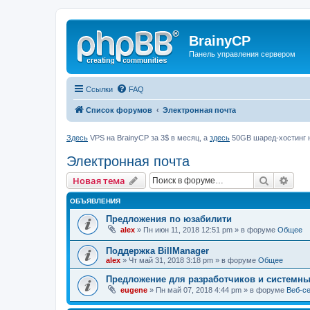
BrainyCP
Панель управления сервером
Ссылки
FAQ
Список форумов
Электронная почта
Здесь
VPS на BrainyCP за 3$ в месяц, а
здесь
50GB шаред-хостинг н
Электронная почта
Поиск
Рас
Новая тема
ОБЪЯВЛЕНИЯ
Предложения по юзабилити
alex
» Пн июн 11, 2018 12:51 pm » в форуме
Общее
Поддержка BillManager
alex
» Чт май 31, 2018 3:18 pm » в форуме
Общее
Предложение для разработчиков и системн
eugene
» Пн май 07, 2018 4:44 pm » в форуме
Веб-с