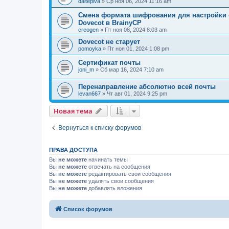
daitepiva
» Ср ноя 06, 2024 11:16 am
Смена формата шифрования для настройки с
Dovecot в BrainyCP
creogen
» Пт ноя 08, 2024 8:03 am
Dovecot не старует
pomoyka
» Пт ноя 01, 2024 1:08 pm
Сертификат почты
joni_m
» Сб мар 16, 2024 7:10 am
Перенаправление абсолютно всей почты
levan667
» Чт авг 01, 2024 9:25 pm
Новая тема
Вернуться к списку форумов
ПРАВА ДОСТУПА
Вы
не можете
начинать темы
Вы
не можете
отвечать на сообщения
Вы
не можете
редактировать свои сообщения
Вы
не можете
удалять свои сообщения
Вы
не можете
добавлять вложения
Список форумов