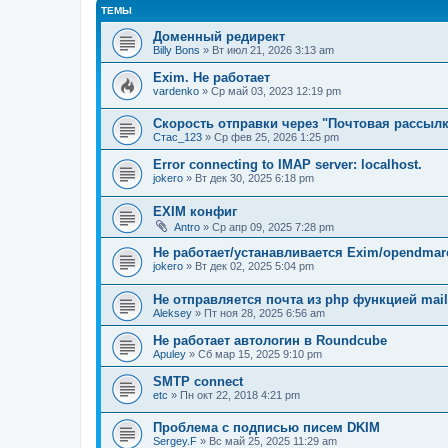
ТЕМЫ
Доменный редирект
Billy Bons
» Вт июл 21, 2026 3:13 am
Exim. Не работает
vardenko
» Ср май 03, 2023 12:19 pm
Скорость отправки через "Почтовая рассылк
Стас_123
» Ср фев 25, 2026 1:25 pm
Error connecting to IMAP server: localhost.
jokero
» Вт дек 30, 2025 6:18 pm
EXIM конфиг
Antro
» Ср апр 09, 2025 7:28 pm
Не работает/устанавливается Exim/opendmarc
jokero
» Вт дек 02, 2025 5:04 pm
Не отправляется почта из php функцией mail
Aleksey
» Пт ноя 28, 2025 6:56 am
Не работает автологин в Roundcube
Apuley
» Сб мар 15, 2025 9:10 pm
SMTP connect
etc
» Пн окт 22, 2018 4:21 pm
Проблема с подписью писем DKIM
Sergey.F
» Вс май 25, 2025 11:29 am