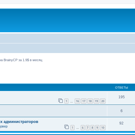
а BrainyCP за 1.9$ в месяц
ширенный поиск
ОТВЕТЫ
195
1
16
17
18
19
20
…
6
ых администраторов
92
ервер
1
6
7
8
9
10
…