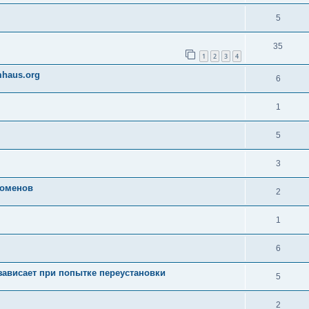
5
35
1
2
3
4
mhaus.org
6
1
5
3
доменов
2
1
6
зависает при попытке переустановки
5
2