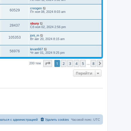
creogen
60529
Пт ноя 08, 2024 8:03 am
sbury
28437
Сб ноя 02, 2024 2:56 pm
joni_m
105353
Вт авг 20, 2024 8:15 am
levan667
56976
Чт авг 01, 2024 9:25 pm
Страница
1
из
8
1
2
3
4
5
8
След.
200 тем
…
Перейти
заться с администрацией
Удалить cookies
Часовой пояс:
UTC