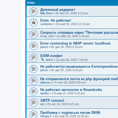
ТЕМЫ
Доменный редирект
Billy Bons
» Вт июл 21, 2026 3:13 am
Exim. Не работает
vardenko
» Ср май 03, 2023 12:19 pm
Скорость отправки через "Почтовая рассылк
Стас_123
» Ср фев 25, 2026 1:25 pm
Error connecting to IMAP server: localhost.
jokero
» Вт дек 30, 2025 6:18 pm
EXIM конфиг
Antro
» Ср апр 09, 2025 7:28 pm
Не работает/устанавливается Exim/opendmarc
jokero
» Вт дек 02, 2025 5:04 pm
Не отправляется почта из php функцией mail
Aleksey
» Пт ноя 28, 2025 6:56 am
Не работает автологин в Roundcube
Apuley
» Сб мар 15, 2025 9:10 pm
SMTP connect
etc
» Пн окт 22, 2018 4:21 pm
Проблема с подписью писем DKIM
Sergey.F
» Вс май 25, 2025 11:29 am