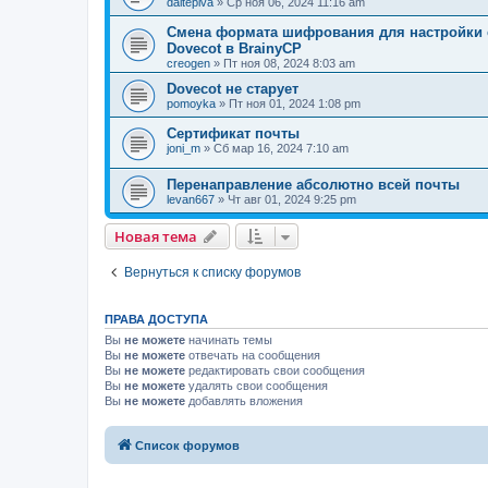
daitepiva
» Ср ноя 06, 2024 11:16 am
Смена формата шифрования для настройки с
Dovecot в BrainyCP
creogen
» Пт ноя 08, 2024 8:03 am
Dovecot не старует
pomoyka
» Пт ноя 01, 2024 1:08 pm
Сертификат почты
joni_m
» Сб мар 16, 2024 7:10 am
Перенаправление абсолютно всей почты
levan667
» Чт авг 01, 2024 9:25 pm
Новая тема
Вернуться к списку форумов
ПРАВА ДОСТУПА
Вы
не можете
начинать темы
Вы
не можете
отвечать на сообщения
Вы
не можете
редактировать свои сообщения
Вы
не можете
удалять свои сообщения
Вы
не можете
добавлять вложения
Список форумов