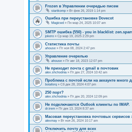
Frozen в Управлении очередью писем
startkomp
» Вт фев 26, 2019 1:14 pm
Ошибка при переустановке Dovecot
Magicwd
» Пн мар 24, 2025 10:07 am
SMTP ошибка (550) - you in blacklist: zen.spa
jokero
» Ср мар 19, 2025 2:29 pm
Статистика почты
ahouse
» Пт ноя 08, 2024 2:47 pm
Управление очерелью
ahouse
» Пт авг 18, 2023 12:07 pm
Не приходит почта с gmail в почтовик
alex.shchodnia
» Пт дек 27, 2024 10:42 am
Проблема с почтой если на аккаунте много 
botaforq
» Сб дек 28, 2024 4:07 pm
250 порт?
alex.shchodnia
» Пт дек 20, 2024 12:09 pm
Не подключаются Outlook клиенты по IMAP.
dr.trem
» Пт дек 13, 2024 8:37 am
Масовая переустановка почтовых сервисов 
alexmay
» Вт ноя 26, 2024 10:17 am
Отключить почту для всех