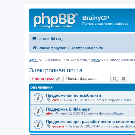
BrainyCP
Панель управления сервером
Ссылки
FAQ
Список форумов
Электронная почта
Здесь
VPS на BrainyCP за 3$ в месяц, а
здесь
50GB шаред-хостинг н
Электронная почта
Поиск
Рас
Новая тема
ОБЪЯВЛЕНИЯ
Предложения по юзабилити
alex
» Пн июн 11, 2018 12:51 pm » в форуме
Общее
Поддержка BillManager
alex
» Чт май 31, 2018 3:18 pm » в форуме
Общее
Предложение для разработчиков и системн
eugene
» Пн май 07, 2018 4:44 pm » в форуме
Веб-с