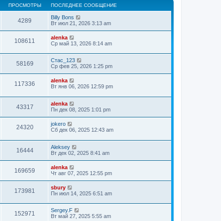
ПРОСМОТРЫ
ПОСЛЕДНЕЕ СООБЩЕНИЕ
Billy Bons
4289
Вт июл 21, 2026 3:13 am
alenka
108611
Ср май 13, 2026 8:14 am
Стас_123
58169
Ср фев 25, 2026 1:25 pm
alenka
117336
Вт янв 06, 2026 12:59 pm
alenka
43317
Пн дек 08, 2025 1:01 pm
jokero
24320
Сб дек 06, 2025 12:43 am
Aleksey
16444
Вт дек 02, 2025 8:41 am
alenka
169659
Чт авг 07, 2025 12:55 pm
sbury
173981
Пн июл 14, 2025 6:51 am
Sergey.F
152971
Вт май 27, 2025 5:55 am