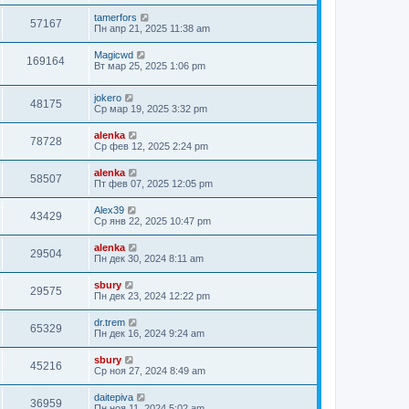
tamerfors
57167
Пн апр 21, 2025 11:38 am
Magicwd
169164
Вт мар 25, 2025 1:06 pm
jokero
48175
Ср мар 19, 2025 3:32 pm
alenka
78728
Ср фев 12, 2025 2:24 pm
alenka
58507
Пт фев 07, 2025 12:05 pm
Alex39
43429
Ср янв 22, 2025 10:47 pm
alenka
29504
Пн дек 30, 2024 8:11 am
sbury
29575
Пн дек 23, 2024 12:22 pm
dr.trem
65329
Пн дек 16, 2024 9:24 am
sbury
45216
Ср ноя 27, 2024 8:49 am
daitepiva
36959
Пн ноя 11, 2024 5:02 am