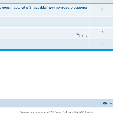
мены паролей в SnappyMail для почтового сервера
0
1
14
1
2
0
Свя
Создано на основе
phpBB
® Forum Software © phpBB Limited