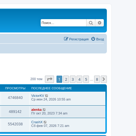
Поиск
Расширенный по
Регистрация
Вход
Страница
1
из
8
1
2
3
4
5
8
След.
200 тем
…
ПРОСМОТРЫ
ПОСЛЕДНЕЕ СООБЩЕНИЕ
VictorKV
4746840
Ср июн 24, 2026 10:55 am
alenka
489142
Пт окт 20, 2023 7:34 am
CrashX
5542038
Сб фев 07, 2026 7:21 am