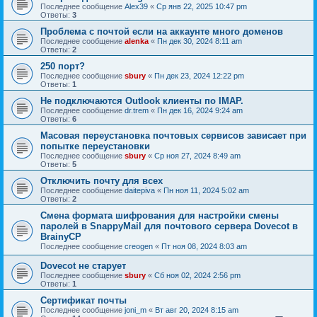
Последнее сообщение
Alex39
«
Ср янв 22, 2025 10:47 pm
Ответы:
3
Проблема с почтой если на аккаунте много доменов
Последнее сообщение
alenka
«
Пн дек 30, 2024 8:11 am
Ответы:
2
250 порт?
Последнее сообщение
sbury
«
Пн дек 23, 2024 12:22 pm
Ответы:
1
Не подключаются Outlook клиенты по IMAP.
Последнее сообщение
dr.trem
«
Пн дек 16, 2024 9:24 am
Ответы:
6
Масовая переустановка почтовых сервисов зависает при
попытке переустановки
Последнее сообщение
sbury
«
Ср ноя 27, 2024 8:49 am
Ответы:
5
Отключить почту для всех
Последнее сообщение
daitepiva
«
Пн ноя 11, 2024 5:02 am
Ответы:
2
Смена формата шифрования для настройки смены
паролей в SnappyMail для почтового сервера Dovecot в
BrainyCP
Последнее сообщение
creogen
«
Пт ноя 08, 2024 8:03 am
Dovecot не старует
Последнее сообщение
sbury
«
Сб ноя 02, 2024 2:56 pm
Ответы:
1
Сертификат почты
Последнее сообщение
joni_m
«
Вт авг 20, 2024 8:15 am