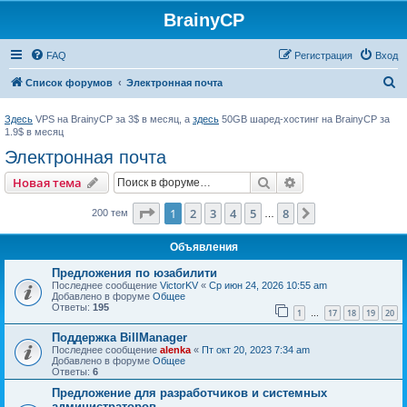
BrainyCP
FAQ
Регистрация
Вход
П
Список форумов
Электронная почта
о
Здесь
VPS на BrainyCP за 3$ в месяц, а
здесь
50GB шаред-хостинг на BrainyCP за
и
1.9$ в месяц
с
Электронная почта
к
Поиск
Расширенный пои
Новая тема
Страница
1
из
8
1
2
3
4
5
8
След.
200 тем
…
Объявления
Предложения по юзабилити
Последнее сообщение
VictorKV
«
Ср июн 24, 2026 10:55 am
Добавлено в форуме
Общее
Ответы:
195
1
17
18
19
20
…
Поддержка BillManager
Последнее сообщение
alenka
«
Пт окт 20, 2023 7:34 am
Добавлено в форуме
Общее
Ответы:
6
Предложение для разработчиков и системных
администраторов