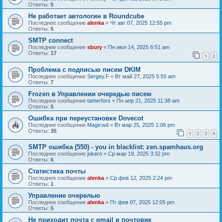
Ответы:
5
Не работает автологин в Roundcube
Последнее сообщение
alenka
«
Чт авг 07, 2025 12:55 pm
Ответы:
5
SMTP connect
Последнее сообщение
sbury
«
Пн июл 14, 2025 6:51 am
Ответы:
17
1
2
Проблема с подписью писем DKIM
Последнее сообщение
Sergey.F
«
Вт май 27, 2025 5:55 am
Ответы:
7
Frozen в Управлении очередью писем
Последнее сообщение
tamerfors
«
Пн апр 21, 2025 11:38 am
Ответы:
5
Ошибка при переустановке Dovecot
Последнее сообщение
Magicwd
«
Вт мар 25, 2025 1:06 pm
Ответы:
35
1
2
3
4
SMTP ошибка (550) - you in blacklist: zen.spamhaus.org
Последнее сообщение
jokero
«
Ср мар 19, 2025 3:32 pm
Ответы:
6
Статистика почты
Последнее сообщение
alenka
«
Ср фев 12, 2025 2:24 pm
Ответы:
1
Управление очерелью
Последнее сообщение
alenka
«
Пт фев 07, 2025 12:05 pm
Ответы:
5
Не приходит почта с gmail в почтовик