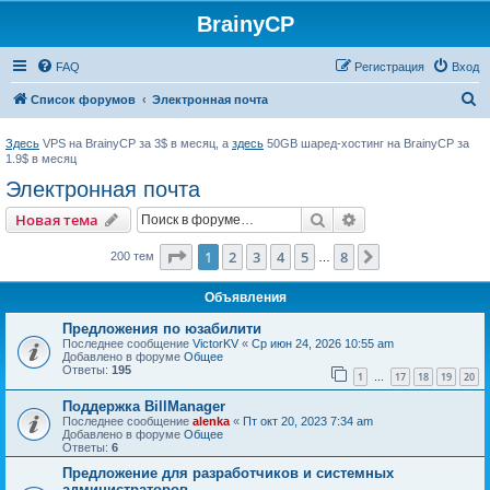
BrainyCP
FAQ
Регистрация
Вход
П
Список форумов
Электронная почта
о
Здесь
VPS на BrainyCP за 3$ в месяц, а
здесь
50GB шаред-хостинг на BrainyCP за
и
1.9$ в месяц
с
Электронная почта
к
Поиск
Расширенный пои
Новая тема
Страница
1
из
8
1
2
3
4
5
8
След.
200 тем
…
Объявления
Предложения по юзабилити
Последнее сообщение
VictorKV
«
Ср июн 24, 2026 10:55 am
Добавлено в форуме
Общее
Ответы:
195
1
17
18
19
20
…
Поддержка BillManager
Последнее сообщение
alenka
«
Пт окт 20, 2023 7:34 am
Добавлено в форуме
Общее
Ответы:
6
Предложение для разработчиков и системных
администраторов