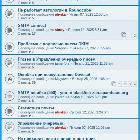
Ответы:
5
Не работает автологин в Roundcube
Последнее сообщение
alenka
«
Чт авг 07, 2025 12:55 pm
Ответы:
5
SMTP connect
Последнее сообщение
sbury
«
Пн июл 14, 2025 6:51 am
Ответы:
17
1
2
Проблема с подписью писем DKIM
Последнее сообщение
Sergey.F
«
Вт май 27, 2025 5:55 am
Ответы:
7
Frozen в Управлении очередью писем
Последнее сообщение
tamerfors
«
Пн апр 21, 2025 11:38 am
Ответы:
5
Ошибка при переустановке Dovecot
Последнее сообщение
Magicwd
«
Вт мар 25, 2025 1:06 pm
Ответы:
35
1
2
3
4
SMTP ошибка (550) - you in blacklist: zen.spamhaus.org
Последнее сообщение
jokero
«
Ср мар 19, 2025 3:32 pm
Ответы:
6
Статистика почты
Последнее сообщение
alenka
«
Ср фев 12, 2025 2:24 pm
Ответы:
1
Управление очерелью
Последнее сообщение
alenka
«
Пт фев 07, 2025 12:05 pm
Ответы:
5
Не приходит почта с gmail в почтовик