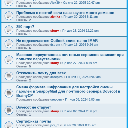
Последнее сообщение
Alex39
«
Ср янв 22, 2025 10:47 pm
Ответы:
3
Проблема с почтой если на аккаунте много доменов
Последнее сообщение
alenka
«
Пн дек 30, 2024 8:11 am
Ответы:
2
250 порт?
Последнее сообщение
sbury
«
Пн дек 23, 2024 12:22 pm
Ответы:
1
Не подключаются Outlook клиенты по IMAP.
Последнее сообщение
dr.trem
«
Пн дек 16, 2024 9:24 am
Ответы:
6
Масовая переустановка почтовых сервисов зависает при
попытке переустановки
Последнее сообщение
sbury
«
Ср ноя 27, 2024 8:49 am
Ответы:
5
Отключить почту для всех
Последнее сообщение
daitepiva
«
Пн ноя 11, 2024 5:02 am
Ответы:
2
Смена формата шифрования для настройки смены
паролей в SnappyMail для почтового сервера Dovecot в
BrainyCP
Последнее сообщение
creogen
«
Пт ноя 08, 2024 8:03 am
Dovecot не старует
Последнее сообщение
sbury
«
Сб ноя 02, 2024 2:56 pm
Ответы:
1
Сертификат почты
Последнее сообщение
joni_m
«
Вт авг 20, 2024 8:15 am