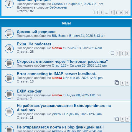
Последнее сообщение
CrashX
«
Сб фев 07, 2026 7:21 am
Добавлено в форуме
Веб-сервер
Ответы:
92
1
7
8
9
10
…
Темы
Доменный редирект
Последнее сообщение
Billy Bons
«
Вт июл 21, 2026 3:13 am
Exim. Не работает
Последнее сообщение
alenka
«
Ср май 13, 2026 8:14 am
Ответы:
28
1
2
3
Скорость отправки через "Почтовая рассылка"
Последнее сообщение
Стас_123
«
Ср фев 25, 2026 1:25 pm
Error connecting to IMAP server: localhost.
Последнее сообщение
alenka
«
Вт янв 06, 2026 12:59 pm
Ответы:
13
1
2
EXIM конфиг
Последнее сообщение
alenka
«
Пн дек 08, 2025 1:01 pm
Ответы:
7
Не работает/устанавливается Exim/opendmarc на
Almalinux
Последнее сообщение
jokero
«
Сб дек 06, 2025 12:43 am
Ответы:
11
1
2
Не отправляется почта из php функцией mail
Последнее сообщение
Aleksey
«
Вт дек 02, 2025 8:41 am