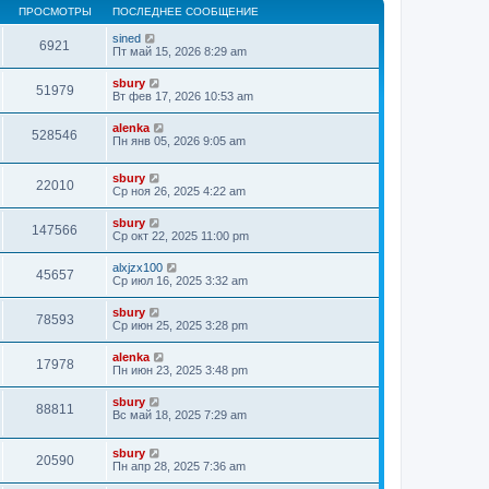
ПРОСМОТРЫ
ПОСЛЕДНЕЕ СООБЩЕНИЕ
sined
6921
Пт май 15, 2026 8:29 am
sbury
51979
Вт фев 17, 2026 10:53 am
alenka
528546
Пн янв 05, 2026 9:05 am
sbury
22010
Ср ноя 26, 2025 4:22 am
sbury
147566
Ср окт 22, 2025 11:00 pm
alxjzx100
45657
Ср июл 16, 2025 3:32 am
sbury
78593
Ср июн 25, 2025 3:28 pm
alenka
17978
Пн июн 23, 2025 3:48 pm
sbury
88811
Вс май 18, 2025 7:29 am
sbury
20590
Пн апр 28, 2025 7:36 am