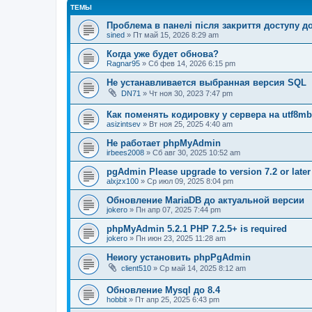
ТЕМЫ
Проблема в панелі після закриття доступу до
sined
» Пт май 15, 2026 8:29 am
Когда уже будет обнова?
Ragnar95
» Сб фев 14, 2026 6:15 pm
Не устанавливается выбранная версия SQL
DN71
» Чт ноя 30, 2023 7:47 pm
Как поменять кодировку у сервера на utf8m
asizintsev
» Вт ноя 25, 2025 4:40 am
Не работает phpMyAdmin
irbees2008
» Сб авг 30, 2025 10:52 am
pgAdmin Please upgrade to version 7.2 or later
alxjzx100
» Ср июл 09, 2025 8:04 pm
Обновление MariaDB до актуальной версии
jokero
» Пн апр 07, 2025 7:44 pm
phpMyAdmin 5.2.1 PHP 7.2.5+ is required
jokero
» Пн июн 23, 2025 11:28 am
Неиогу установить phpPgAdmin
client510
» Ср май 14, 2025 8:12 am
Обновление Mysql до 8.4
hobbit
» Пт апр 25, 2025 6:43 pm