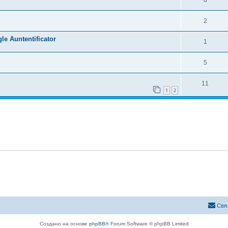
2
 Auntentificator
1
5
11
1
2
Свя
Создано на основе
phpBB
® Forum Software © phpBB Limited