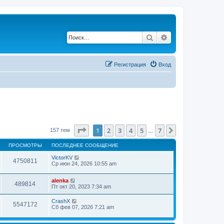
Поиск
Расширенный по
Регистрация
Вход
Страница
1
из
7
1
2
3
4
5
7
След.
157 тем
…
ПРОСМОТРЫ
ПОСЛЕДНЕЕ СООБЩЕНИЕ
VictorKV
4750811
Ср июн 24, 2026 10:55 am
alenka
489814
Пт окт 20, 2023 7:34 am
CrashX
5547172
Сб фев 07, 2026 7:21 am