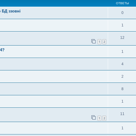
ОТВЕТЫ
 БД ззовні
0
1
12
1
2
b4?
1
4
2
8
1
11
1
2
1