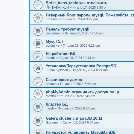
Strict_trans_table как отключить
KyKyIIIKuH
» Чт апр 17, 2025 8:50 pm
Неверный Root пароль mysql. Пожалуйста, 
corsarix
» Пн ноя 18, 2024 9:22 pm
Панель требует mysqli
rastamakc
» Вс мар 23, 2025 12:28 am
Mysql 5.7
pomoyka
» Пт фев 21, 2025 9:25 pm
Не работает БД
mnst8
» Сб дек 28, 2024 10:13 pm
Установка/Переустановка PostgreSQL
Juuso Kyllönen
» Пн дек 16, 2024 8:21 am
Скачивание дампа
ahouse
» Пн авг 19, 2024 7:49 am
phpMyAdmin ограничить доступ по ip
max80
» Чт ноя 28, 2024 9:45 pm
Кластер БД
mesb
» Пн фев 07, 2022 6:24 pm
Galera cluster с mariaDB 10.11
Goryanin
» Ср окт 09, 2024 6:04 pm
Не удаётся установить Mysq\MariDB