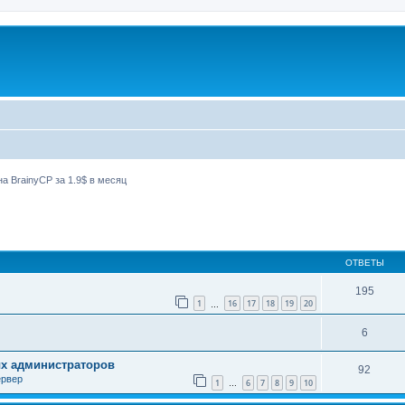
а BrainyCP за 1.9$ в месяц
ширенный поиск
ОТВЕТЫ
195
1
16
17
18
19
20
…
6
ых администраторов
92
ервер
1
6
7
8
9
10
…