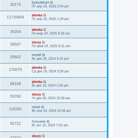
KyKyIIIKuH
30175
Пт апр 18, 2025 2:54 pm
alenka
11735604
Пт апр 18, 2025 1:29 pm
alenka
35204
Пн мар 24, 2025 8:29 am
sbury
58507
Пн фев 24, 2025 8:31 am
mnst8
55602
Вс дек 29, 2024 9:15 pm
alenka
170079
Ср дек 18, 2024 3:30 pm
alenka
86168
Вт дек 10, 2024 1:05 pm
sbury
55760
Чт дек 05, 2024 10:26 am
mesb
110291
Вс ноя 24, 2024 10:38 am
Goryanin
92722
Вт окт 15, 2024 7:02 am
sbury
77322