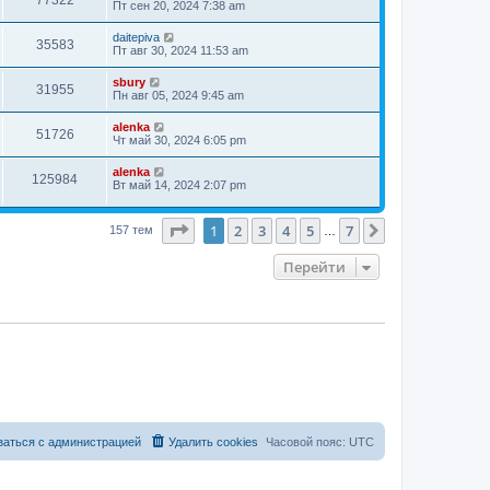
Пт сен 20, 2024 7:38 am
daitepiva
35583
Пт авг 30, 2024 11:53 am
sbury
31955
Пн авг 05, 2024 9:45 am
alenka
51726
Чт май 30, 2024 6:05 pm
alenka
125984
Вт май 14, 2024 2:07 pm
Страница
1
из
7
1
2
3
4
5
7
След.
157 тем
…
Перейти
заться с администрацией
Удалить cookies
Часовой пояс:
UTC