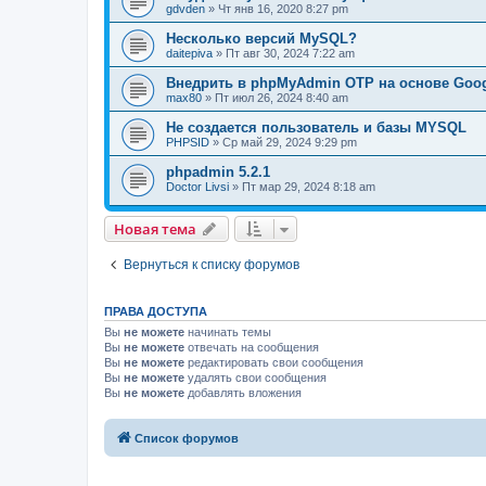
gdvden
» Чт янв 16, 2020 8:27 pm
Несколько версий MySQL?
daitepiva
» Пт авг 30, 2024 7:22 am
Внедрить в phpMyAdmin OTP на основе Google
max80
» Пт июл 26, 2024 8:40 am
Не создается пользователь и базы MYSQL
PHPSID
» Ср май 29, 2024 9:29 pm
phpadmin 5.2.1
Doctor Livsi
» Пт мар 29, 2024 8:18 am
Новая тема
Вернуться к списку форумов
ПРАВА ДОСТУПА
Вы
не можете
начинать темы
Вы
не можете
отвечать на сообщения
Вы
не можете
редактировать свои сообщения
Вы
не можете
удалять свои сообщения
Вы
не можете
добавлять вложения
Список форумов