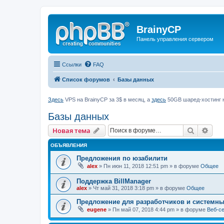
BrainyCP
Панель управления сервером
Ссылки
FAQ
Список форумов
Базы данных
Здесь
VPS на BrainyCP за 3$ в месяц, а
здесь
50GB шаред-хостинг н
Базы данных
Поиск
Рас
Новая тема
ОБЪЯВЛЕНИЯ
Предложения по юзабилити
alex
» Пн июн 11, 2018 12:51 pm » в форуме
Общее
Поддержка BillManager
alex
» Чт май 31, 2018 3:18 pm » в форуме
Общее
Предложение для разработчиков и системн
eugene
» Пн май 07, 2018 4:44 pm » в форуме
Веб-с