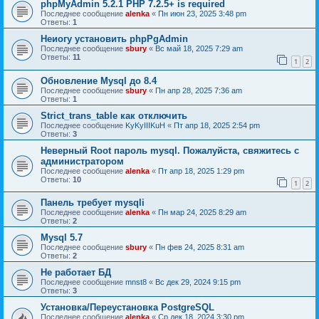
phpMyAdmin 5.2.1 PHP 7.2.5+ is required
Последнее сообщение
alenka
«
Пн июн 23, 2025 3:48 pm
Ответы:
1
Неиогу установить phpPgAdmin
Последнее сообщение
sbury
«
Вс май 18, 2025 7:29 am
Ответы:
11
1
2
Обновление Mysql до 8.4
Последнее сообщение
sbury
«
Пн апр 28, 2025 7:36 am
Ответы:
1
Strict_trans_table как отключить
Последнее сообщение
KyKyIIIKuH
«
Пт апр 18, 2025 2:54 pm
Ответы:
3
Неверный Root пароль mysql. Пожалуйста, свяжитесь с
администратором
Последнее сообщение
alenka
«
Пт апр 18, 2025 1:29 pm
Ответы:
10
1
2
Панель требует mysqli
Последнее сообщение
alenka
«
Пн мар 24, 2025 8:29 am
Ответы:
2
Mysql 5.7
Последнее сообщение
sbury
«
Пн фев 24, 2025 8:31 am
Ответы:
2
Не работает БД
Последнее сообщение
mnst8
«
Вс дек 29, 2024 9:15 pm
Ответы:
3
Установка/Переустановка PostgreSQL
Последнее сообщение
alenka
«
Ср дек 18, 2024 3:30 pm