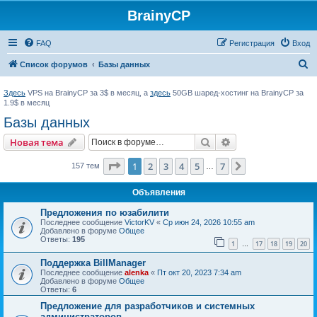
BrainyCP
FAQ
Регистрация
Вход
П
Список форумов
Базы данных
о
Здесь
VPS на BrainyCP за 3$ в месяц, а
здесь
50GB шаред-хостинг на BrainyCP за
и
1.9$ в месяц
с
Базы данных
к
Поиск
Расширенный пои
Новая тема
Страница
1
из
7
1
2
3
4
5
7
След.
157 тем
…
Объявления
Предложения по юзабилити
Последнее сообщение
VictorKV
«
Ср июн 24, 2026 10:55 am
Добавлено в форуме
Общее
Ответы:
195
1
17
18
19
20
…
Поддержка BillManager
Последнее сообщение
alenka
«
Пт окт 20, 2023 7:34 am
Добавлено в форуме
Общее
Ответы:
6
Предложение для разработчиков и системных
администраторов