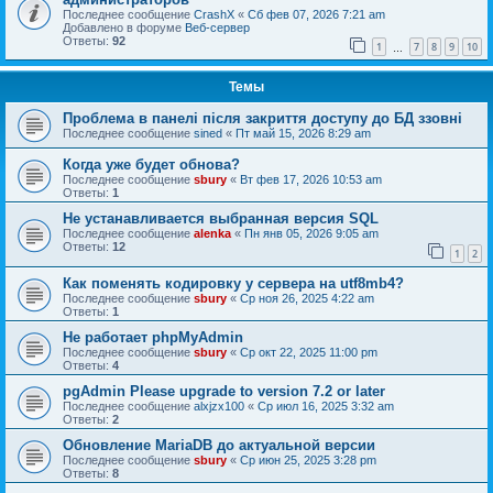
Последнее сообщение
CrashX
«
Сб фев 07, 2026 7:21 am
Добавлено в форуме
Веб-сервер
Ответы:
92
1
7
8
9
10
…
Темы
Проблема в панелі після закриття доступу до БД ззовні
Последнее сообщение
sined
«
Пт май 15, 2026 8:29 am
Когда уже будет обнова?
Последнее сообщение
sbury
«
Вт фев 17, 2026 10:53 am
Ответы:
1
Не устанавливается выбранная версия SQL
Последнее сообщение
alenka
«
Пн янв 05, 2026 9:05 am
Ответы:
12
1
2
Как поменять кодировку у сервера на utf8mb4?
Последнее сообщение
sbury
«
Ср ноя 26, 2025 4:22 am
Ответы:
1
Не работает phpMyAdmin
Последнее сообщение
sbury
«
Ср окт 22, 2025 11:00 pm
Ответы:
4
pgAdmin Please upgrade to version 7.2 or later
Последнее сообщение
alxjzx100
«
Ср июл 16, 2025 3:32 am
Ответы:
2
Обновление MariaDB до актуальной версии
Последнее сообщение
sbury
«
Ср июн 25, 2025 3:28 pm
Ответы:
8