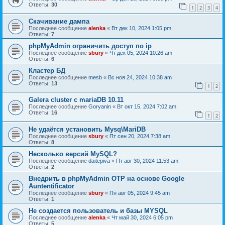
Ответы:
30
1
2
3
4
Скачивание дампа
Последнее сообщение
alenka
«
Вт дек 10, 2024 1:05 pm
Ответы:
7
phpMyAdmin ограничить доступ по ip
Последнее сообщение
sbury
«
Чт дек 05, 2024 10:26 am
Ответы:
6
Кластер БД
Последнее сообщение
mesb
«
Вс ноя 24, 2024 10:38 am
Ответы:
13
1
2
Galera cluster с mariaDB 10.11
Последнее сообщение
Goryanin
«
Вт окт 15, 2024 7:02 am
Ответы:
16
1
2
Не удаётся установить Mysq\MariDB
Последнее сообщение
sbury
«
Пт сен 20, 2024 7:38 am
Ответы:
8
Несколько версий MySQL?
Последнее сообщение
daitepiva
«
Пт авг 30, 2024 11:53 am
Ответы:
2
Внедрить в phpMyAdmin OTP на основе Google
Auntentificator
Последнее сообщение
sbury
«
Пн авг 05, 2024 9:45 am
Ответы:
1
Не создается пользователь и базы MYSQL
Последнее сообщение
alenka
«
Чт май 30, 2024 6:05 pm
Ответы:
5