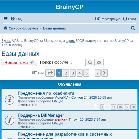
BrainyCP
FAQ
Регистрация
Вход
П
Список форумов
Базы данных
о
Здесь
VPS на BrainyCP за 3$ в месяц, а
здесь
50GB шаред-хостинг на BrainyCP за
и
1.9$ в месяц
с
Базы данных
к
Поиск
Расширенный пои
Новая тема
Страница
1
из
7
1
2
3
4
5
7
След.
157 тем
…
Объявления
Предложения по юзабилити
Последнее сообщение
VictorKV
«
Ср июн 24, 2026 10:55 am
Добавлено в форуме
Общее
Ответы:
195
1
17
18
19
20
…
Поддержка BillManager
Последнее сообщение
alenka
«
Пт окт 20, 2023 7:34 am
Добавлено в форуме
Общее
Ответы:
6
Предложение для разработчиков и системных
администраторов