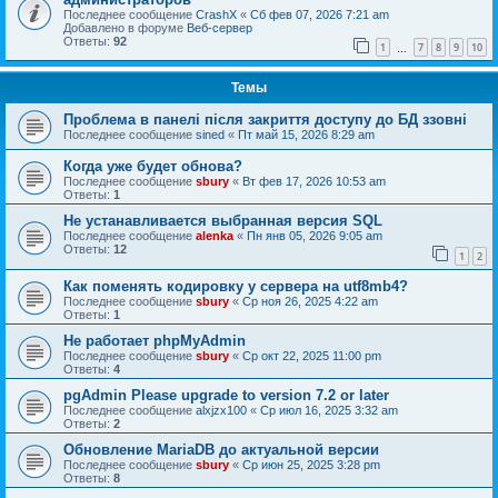
Последнее сообщение
CrashX
«
Сб фев 07, 2026 7:21 am
Добавлено в форуме
Веб-сервер
Ответы:
92
1
7
8
9
10
…
Темы
Проблема в панелі після закриття доступу до БД ззовні
Последнее сообщение
sined
«
Пт май 15, 2026 8:29 am
Когда уже будет обнова?
Последнее сообщение
sbury
«
Вт фев 17, 2026 10:53 am
Ответы:
1
Не устанавливается выбранная версия SQL
Последнее сообщение
alenka
«
Пн янв 05, 2026 9:05 am
Ответы:
12
1
2
Как поменять кодировку у сервера на utf8mb4?
Последнее сообщение
sbury
«
Ср ноя 26, 2025 4:22 am
Ответы:
1
Не работает phpMyAdmin
Последнее сообщение
sbury
«
Ср окт 22, 2025 11:00 pm
Ответы:
4
pgAdmin Please upgrade to version 7.2 or later
Последнее сообщение
alxjzx100
«
Ср июл 16, 2025 3:32 am
Ответы:
2
Обновление MariaDB до актуальной версии
Последнее сообщение
sbury
«
Ср июн 25, 2025 3:28 pm
Ответы:
8