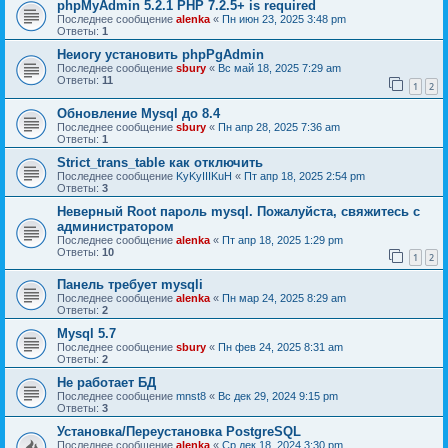
phpMyAdmin 5.2.1 PHP 7.2.5+ is required
Последнее сообщение
alenka
«
Пн июн 23, 2025 3:48 pm
Ответы:
1
Неиогу установить phpPgAdmin
Последнее сообщение
sbury
«
Вс май 18, 2025 7:29 am
Ответы:
11
1
2
Обновление Mysql до 8.4
Последнее сообщение
sbury
«
Пн апр 28, 2025 7:36 am
Ответы:
1
Strict_trans_table как отключить
Последнее сообщение
KyKyIIIKuH
«
Пт апр 18, 2025 2:54 pm
Ответы:
3
Неверный Root пароль mysql. Пожалуйста, свяжитесь с
администратором
Последнее сообщение
alenka
«
Пт апр 18, 2025 1:29 pm
Ответы:
10
1
2
Панель требует mysqli
Последнее сообщение
alenka
«
Пн мар 24, 2025 8:29 am
Ответы:
2
Mysql 5.7
Последнее сообщение
sbury
«
Пн фев 24, 2025 8:31 am
Ответы:
2
Не работает БД
Последнее сообщение
mnst8
«
Вс дек 29, 2024 9:15 pm
Ответы:
3
Установка/Переустановка PostgreSQL
Последнее сообщение
alenka
«
Ср дек 18, 2024 3:30 pm