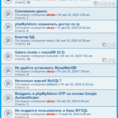
Ответы:
30
1
2
3
4
Скачивание дампа
Последнее сообщение
alenka
«
Вт дек 10, 2024 1:05 pm
Ответы:
7
phpMyAdmin ограничить доступ по ip
Последнее сообщение
sbury
«
Чт дек 05, 2024 10:26 am
Ответы:
6
Кластер БД
Последнее сообщение
mesb
«
Вс ноя 24, 2024 10:38 am
Ответы:
13
1
2
Galera cluster с mariaDB 10.11
Последнее сообщение
Goryanin
«
Вт окт 15, 2024 7:02 am
Ответы:
16
1
2
Не удаётся установить Mysq\MariDB
Последнее сообщение
sbury
«
Пт сен 20, 2024 7:38 am
Ответы:
8
Несколько версий MySQL?
Последнее сообщение
daitepiva
«
Пт авг 30, 2024 11:53 am
Ответы:
2
Внедрить в phpMyAdmin OTP на основе Google
Auntentificator
Последнее сообщение
sbury
«
Пн авг 05, 2024 9:45 am
Ответы:
1
Не создается пользователь и базы MYSQL
Последнее сообщение
alenka
«
Чт май 30, 2024 6:05 pm
Ответы:
5