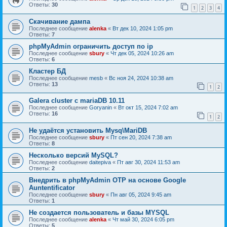
Ответы:
30
1
2
3
4
Скачивание дампа
Последнее сообщение
alenka
«
Вт дек 10, 2024 1:05 pm
Ответы:
7
phpMyAdmin ограничить доступ по ip
Последнее сообщение
sbury
«
Чт дек 05, 2024 10:26 am
Ответы:
6
Кластер БД
Последнее сообщение
mesb
«
Вс ноя 24, 2024 10:38 am
Ответы:
13
1
2
Galera cluster с mariaDB 10.11
Последнее сообщение
Goryanin
«
Вт окт 15, 2024 7:02 am
Ответы:
16
1
2
Не удаётся установить Mysq\MariDB
Последнее сообщение
sbury
«
Пт сен 20, 2024 7:38 am
Ответы:
8
Несколько версий MySQL?
Последнее сообщение
daitepiva
«
Пт авг 30, 2024 11:53 am
Ответы:
2
Внедрить в phpMyAdmin OTP на основе Google
Auntentificator
Последнее сообщение
sbury
«
Пн авг 05, 2024 9:45 am
Ответы:
1
Не создается пользователь и базы MYSQL
Последнее сообщение
alenka
«
Чт май 30, 2024 6:05 pm
Ответы:
5