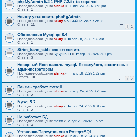
phpMyAdmin 5.2.1 PHP 7.2.5+ is required
Последнее сообщение
alenka
«
Пн июн 23, 2025 3:48 pm
Ответы:
1
Неиогу установить phpPgAdmin
Последнее сообщение
sbury
«
Вс май 18, 2025 7:29 am
Ответы:
11
1
2
Обновление Mysql до 8.4
Последнее сообщение
sbury
«
Пн апр 28, 2025 7:36 am
Ответы:
1
Strict_trans_table как отключить
Последнее сообщение
KyKyIIIKuH
«
Пт апр 18, 2025 2:54 pm
Ответы:
3
Неверный Root пароль mysql. Пожалуйста, свяжитесь с
администратором
Последнее сообщение
alenka
«
Пт апр 18, 2025 1:29 pm
Ответы:
10
1
2
Панель требует mysqli
Последнее сообщение
alenka
«
Пн мар 24, 2025 8:29 am
Ответы:
2
Mysql 5.7
Последнее сообщение
sbury
«
Пн фев 24, 2025 8:31 am
Ответы:
2
Не работает БД
Последнее сообщение
mnst8
«
Вс дек 29, 2024 9:15 pm
Ответы:
3
Установка/Переустановка PostgreSQL
Последнее сообщение
alenka
«
Ср дек 18, 2024 3:30 pm