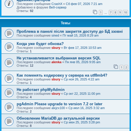
Последнее сообщение
CrashX
«
Сб фев 07, 2026 7:21 am
Добавлено в форуме
Веб-сервер
Ответы:
92
1
7
8
9
10
…
Темы
Проблема в панелі після закриття доступу до БД ззовні
Последнее сообщение
sined
«
Пт май 15, 2026 8:29 am
Когда уже будет обнова?
Последнее сообщение
sbury
«
Вт фев 17, 2026 10:53 am
Ответы:
1
Не устанавливается выбранная версия SQL
Последнее сообщение
alenka
«
Пн янв 05, 2026 9:05 am
Ответы:
12
1
2
Как поменять кодировку у сервера на utf8mb4?
Последнее сообщение
sbury
«
Ср ноя 26, 2025 4:22 am
Ответы:
1
Не работает phpMyAdmin
Последнее сообщение
sbury
«
Ср окт 22, 2025 11:00 pm
Ответы:
4
pgAdmin Please upgrade to version 7.2 or later
Последнее сообщение
alxjzx100
«
Ср июл 16, 2025 3:32 am
Ответы:
2
Обновление MariaDB до актуальной версии
Последнее сообщение
sbury
«
Ср июн 25, 2025 3:28 pm
Ответы:
8