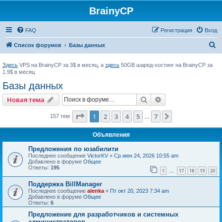
BrainyCP
FAQ
Регистрация
Вход
П
Список форумов
Базы данных
о
Здесь
VPS на BrainyCP за 3$ в месяц, а
здесь
50GB шаред-хостинг на BrainyCP за
и
1.9$ в месяц
с
Базы данных
к
Поиск
Расширенный пои
Новая тема
Страница
1
из
7
1
2
3
4
5
7
След.
157 тем
…
Объявления
Предложения по юзабилити
Последнее сообщение
VictorKV
«
Ср июн 24, 2026 10:55 am
Добавлено в форуме
Общее
Ответы:
195
1
17
18
19
20
…
Поддержка BillManager
Последнее сообщение
alenka
«
Пт окт 20, 2023 7:34 am
Добавлено в форуме
Общее
Ответы:
6
Предложение для разработчиков и системных
администраторов