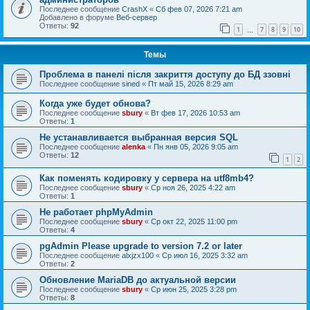
Последнее сообщение
CrashX
«
Сб фев 07, 2026 7:21 am
Добавлено в форуме
Веб-сервер
Ответы:
92
1
7
8
9
10
…
Темы
Проблема в панелі після закриття доступу до БД ззовні
Последнее сообщение
sined
«
Пт май 15, 2026 8:29 am
Когда уже будет обнова?
Последнее сообщение
sbury
«
Вт фев 17, 2026 10:53 am
Ответы:
1
Не устанавливается выбранная версия SQL
Последнее сообщение
alenka
«
Пн янв 05, 2026 9:05 am
Ответы:
12
1
2
Как поменять кодировку у сервера на utf8mb4?
Последнее сообщение
sbury
«
Ср ноя 26, 2025 4:22 am
Ответы:
1
Не работает phpMyAdmin
Последнее сообщение
sbury
«
Ср окт 22, 2025 11:00 pm
Ответы:
4
pgAdmin Please upgrade to version 7.2 or later
Последнее сообщение
alxjzx100
«
Ср июл 16, 2025 3:32 am
Ответы:
2
Обновление MariaDB до актуальной версии
Последнее сообщение
sbury
«
Ср июн 25, 2025 3:28 pm
Ответы:
8