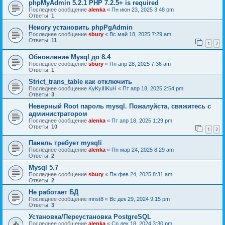
phpMyAdmin 5.2.1 PHP 7.2.5+ is required
Последнее сообщение
alenka
«
Пн июн 23, 2025 3:48 pm
Ответы:
1
Неиогу установить phpPgAdmin
Последнее сообщение
sbury
«
Вс май 18, 2025 7:29 am
Ответы:
11
1
2
Обновление Mysql до 8.4
Последнее сообщение
sbury
«
Пн апр 28, 2025 7:36 am
Ответы:
1
Strict_trans_table как отключить
Последнее сообщение
KyKyIIIKuH
«
Пт апр 18, 2025 2:54 pm
Ответы:
3
Неверный Root пароль mysql. Пожалуйста, свяжитесь с
администратором
Последнее сообщение
alenka
«
Пт апр 18, 2025 1:29 pm
Ответы:
10
1
2
Панель требует mysqli
Последнее сообщение
alenka
«
Пн мар 24, 2025 8:29 am
Ответы:
2
Mysql 5.7
Последнее сообщение
sbury
«
Пн фев 24, 2025 8:31 am
Ответы:
2
Не работает БД
Последнее сообщение
mnst8
«
Вс дек 29, 2024 9:15 pm
Ответы:
3
Установка/Переустановка PostgreSQL
Последнее сообщение
alenka
«
Ср дек 18, 2024 3:30 pm