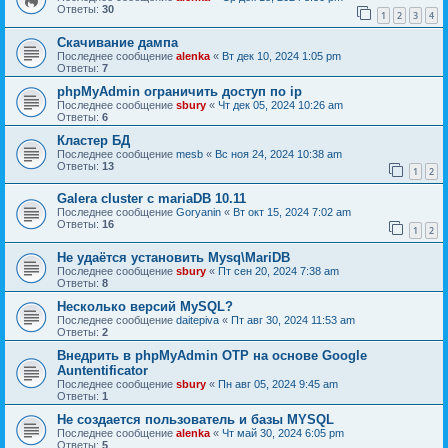
Ответы:
30
1
2
3
4
Скачивание дампа
Последнее сообщение
alenka
«
Вт дек 10, 2024 1:05 pm
Ответы:
7
phpMyAdmin ограничить доступ по ip
Последнее сообщение
sbury
«
Чт дек 05, 2024 10:26 am
Ответы:
6
Кластер БД
Последнее сообщение
mesb
«
Вс ноя 24, 2024 10:38 am
Ответы:
13
1
2
Galera cluster с mariaDB 10.11
Последнее сообщение
Goryanin
«
Вт окт 15, 2024 7:02 am
Ответы:
16
1
2
Не удаётся установить Mysq\MariDB
Последнее сообщение
sbury
«
Пт сен 20, 2024 7:38 am
Ответы:
8
Несколько версий MySQL?
Последнее сообщение
daitepiva
«
Пт авг 30, 2024 11:53 am
Ответы:
2
Внедрить в phpMyAdmin OTP на основе Google
Auntentificator
Последнее сообщение
sbury
«
Пн авг 05, 2024 9:45 am
Ответы:
1
Не создается пользователь и базы MYSQL
Последнее сообщение
alenka
«
Чт май 30, 2024 6:05 pm
Ответы:
5