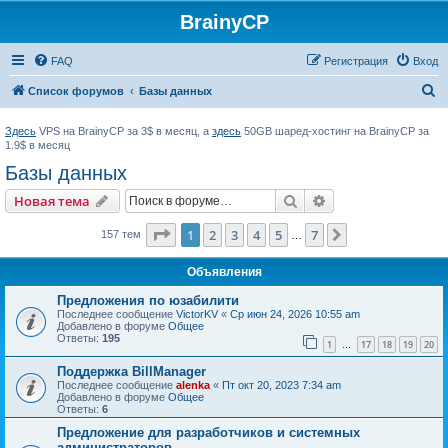
BrainyCP
FAQ
Регистрация
Вход
П
Список форумов
Базы данных
о
Здесь
VPS на BrainyCP за 3$ в месяц, а
здесь
50GB шаред-хостинг на BrainyCP за
и
1.9$ в месяц
с
Базы данных
к
Поиск
Расширенный пои
Новая тема
Страница
1
из
7
1
2
3
4
5
7
След.
157 тем
…
Объявления
Предложения по юзабилити
Последнее сообщение
VictorKV
«
Ср июн 24, 2026 10:55 am
Добавлено в форуме
Общее
Ответы:
195
1
17
18
19
20
…
Поддержка BillManager
Последнее сообщение
alenka
«
Пт окт 20, 2023 7:34 am
Добавлено в форуме
Общее
Ответы:
6
Предложение для разработчиков и системных
администраторов