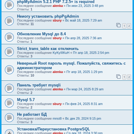
phpMyAdmin 5.2.1 PHP 7.2.5+ is required
Последнее сообщение
alenka
«
Пн июн 23, 2025 3:48 pm
Ответы:
1
Неиогу установить phpPgAdmin
Последнее сообщение
sbury
«
Вс май 18, 2025 7:29 am
Ответы:
11
1
2
Обновление Mysql до 8.4
Последнее сообщение
sbury
«
Пн апр 28, 2025 7:36 am
Ответы:
1
Strict_trans_table как отключить
Последнее сообщение
KyKyIIIKuH
«
Пт апр 18, 2025 2:54 pm
Ответы:
3
Неверный Root пароль mysql. Пожалуйста, свяжитесь с
администратором
Последнее сообщение
alenka
«
Пт апр 18, 2025 1:29 pm
Ответы:
10
1
2
Панель требует mysqli
Последнее сообщение
alenka
«
Пн мар 24, 2025 8:29 am
Ответы:
2
Mysql 5.7
Последнее сообщение
sbury
«
Пн фев 24, 2025 8:31 am
Ответы:
2
Не работает БД
Последнее сообщение
mnst8
«
Вс дек 29, 2024 9:15 pm
Ответы:
3
Установка/Переустановка PostgreSQL
Последнее сообщение
alenka
«
Ср дек 18, 2024 3:30 pm