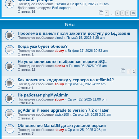
Последнее сообщение
CrashX
«
Сб фев 07, 2026 7:21 am
Добавлено в форуме
Веб-сервер
Ответы:
92
1
7
8
9
10
…
Темы
Проблема в панелі після закриття доступу до БД ззовні
Последнее сообщение
sined
«
Пт май 15, 2026 8:29 am
Когда уже будет обнова?
Последнее сообщение
sbury
«
Вт фев 17, 2026 10:53 am
Ответы:
1
Не устанавливается выбранная версия SQL
Последнее сообщение
alenka
«
Пн янв 05, 2026 9:05 am
Ответы:
12
1
2
Как поменять кодировку у сервера на utf8mb4?
Последнее сообщение
sbury
«
Ср ноя 26, 2025 4:22 am
Ответы:
1
Не работает phpMyAdmin
Последнее сообщение
sbury
«
Ср окт 22, 2025 11:00 pm
Ответы:
4
pgAdmin Please upgrade to version 7.2 or later
Последнее сообщение
alxjzx100
«
Ср июл 16, 2025 3:32 am
Ответы:
2
Обновление MariaDB до актуальной версии
Последнее сообщение
sbury
«
Ср июн 25, 2025 3:28 pm
Ответы:
8