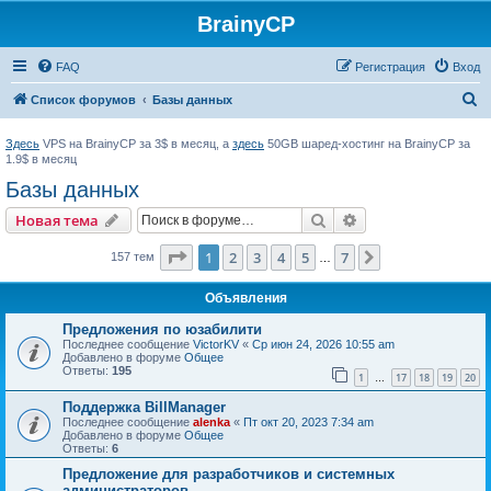
BrainyCP
FAQ
Регистрация
Вход
П
Список форумов
Базы данных
о
Здесь
VPS на BrainyCP за 3$ в месяц, а
здесь
50GB шаред-хостинг на BrainyCP за
и
1.9$ в месяц
с
Базы данных
к
Поиск
Расширенный пои
Новая тема
Страница
1
из
7
1
2
3
4
5
7
След.
157 тем
…
Объявления
Предложения по юзабилити
Последнее сообщение
VictorKV
«
Ср июн 24, 2026 10:55 am
Добавлено в форуме
Общее
Ответы:
195
1
17
18
19
20
…
Поддержка BillManager
Последнее сообщение
alenka
«
Пт окт 20, 2023 7:34 am
Добавлено в форуме
Общее
Ответы:
6
Предложение для разработчиков и системных
администраторов