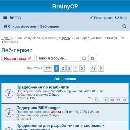
BrainyCP
FAQ
Регистрация
Вход
П
Список форумов
Веб-сервер
о
Здесь
VPS на BrainyCP за 3$ в месяц, а
здесь
50GB шаред-хостинг на BrainyCP за
и
1.9$ в месяц
с
Веб-сервер
к
Поиск
Расширенный пои
Новая тема
Страница
1
из
43
1
2
3
4
5
43
След.
1062 темы
…
Объявления
Предложения по юзабилити
Последнее сообщение
VictorKV
«
Ср июн 24, 2026 10:55 am
Добавлено в форуме
Общее
Ответы:
195
1
17
18
19
20
…
Поддержка BillManager
Последнее сообщение
alenka
«
Пт окт 20, 2023 7:34 am
Добавлено в форуме
Общее
Ответы:
6
Предложение для разработчиков и системных
администраторов