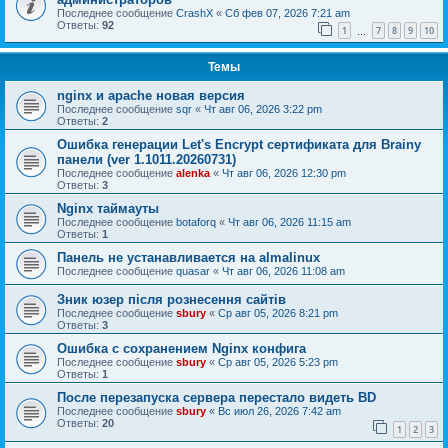
Последнее сообщение
CrashX
«
Сб фев 07, 2026 7:21 am
Ответы:
92
1
7
8
9
10
…
Темы
nginx и apache новая версия
Последнее сообщение
sqr
«
Чт авг 06, 2026 3:22 pm
Ответы:
2
Ошибка генерации Let's Encrypt сертификата для Brainy
панели (ver 1.1011.20260731)
Последнее сообщение
alenka
«
Чт авг 06, 2026 12:30 pm
Ответы:
3
Nginx таймауты
Последнее сообщение
botaforq
«
Чт авг 06, 2026 11:15 am
Ответы:
1
Панель не устанавливается на almalinux
Последнее сообщение
quasar
«
Чт авг 06, 2026 11:08 am
Зник юзер після рознесення сайтів
Последнее сообщение
sbury
«
Ср авг 05, 2026 8:21 pm
Ответы:
3
Ошибка с сохранением Nginx конфига
Последнее сообщение
sbury
«
Ср авг 05, 2026 5:23 pm
Ответы:
1
После перезапуска сервера перестало видеть BD
Последнее сообщение
sbury
«
Вс июл 26, 2026 7:42 am
Ответы:
20
1
2
3