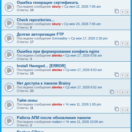
Ошибка генерации сертификата.
Последнее сообщение
sbury
«
Ср июл 22, 2026 7:06 am
Ответы:
10
1
2
Check repositories...
Последнее сообщение
sbury
«
Ср июн 24, 2026 7:06 am
Ответы:
6
Долгая авторизация FTP
Последнее сообщение
Gennadiny
«
Ср июн 17, 2026 2:30 pm
Ответы:
17
1
2
Ошибка при формировании конфига nginx
Последнее сообщение
alenka
«
Ср июн 17, 2026 8:56 am
Ответы:
3
Install Haveged... [ERROR]
Последнее сообщение
alenka
«
Ср июн 17, 2026 8:53 am
Ответы:
15
1
2
Нет доступа к панели Brainy
Последнее сообщение
alenka
«
Ср июн 17, 2026 8:52 am
Ответы:
23
1
2
3
Тайм-зоны
Последнее сообщение
alenka
«
Чт июн 11, 2026 1:05 pm
Ответы:
11
1
2
Работа АПИ после обновления панели
Последнее сообщение
mailarn
«
Чт июн 11, 2026 10:09 am
Ответы:
2