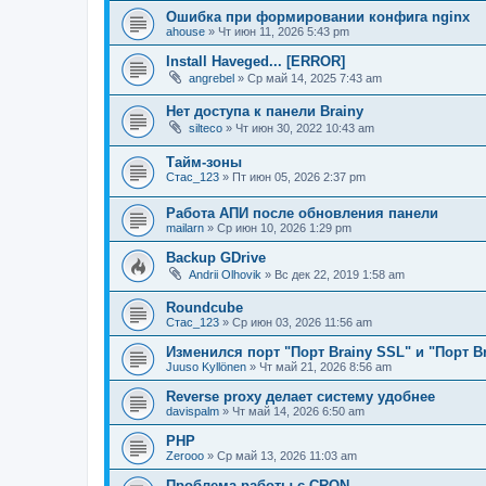
Ошибка при формировании конфига nginx
ahouse
» Чт июн 11, 2026 5:43 pm
Install Haveged... [ERROR]
angrebel
» Ср май 14, 2025 7:43 am
Нет доступа к панели Brainy
silteco
» Чт июн 30, 2022 10:43 am
Тайм-зоны
Стас_123
» Пт июн 05, 2026 2:37 pm
Работа АПИ после обновления панели
mailarn
» Ср июн 10, 2026 1:29 pm
Backup GDrive
Andrii Olhovik
» Вс дек 22, 2019 1:58 am
Roundcube
Стас_123
» Ср июн 03, 2026 11:56 am
Изменился порт "Порт Brainy SSL" и "Порт B
Juuso Kyllönen
» Чт май 21, 2026 8:56 am
Reverse proxy делает систему удобнее
davispalm
» Чт май 14, 2026 6:50 am
PHP
Zerooo
» Ср май 13, 2026 11:03 am
Проблема работы с CRON