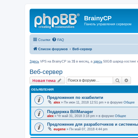
BrainyCP
Панель управления сервером
Ссылки
FAQ
Список форумов
Веб-сервер
Здесь
VPS на BrainyCP за 3$ в месяц, а
здесь
50GB шаред-хостинг н
Веб-сервер
Поиск
Рас
Новая тема
ОБЪЯВЛЕНИЯ
Предложения по юзабилити
alex
» Пн июн 11, 2018 12:51 pm » в форуме
Общее
Поддержка BillManager
alex
» Чт май 31, 2018 3:18 pm » в форуме
Общее
Предложение для разработчиков и системн
eugene
» Пн май 07, 2018 4:44 pm