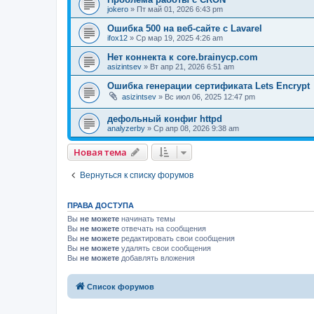
jokero
» Пт май 01, 2026 6:43 pm
Ошибка 500 на веб-сайте с Lavarel
ifox12
» Ср мар 19, 2025 4:26 am
Нет коннекта к core.brainycp.com
asizintsev
» Вт апр 21, 2026 6:51 am
Ошибка генерации сертификата Lets Encrypt
asizintsev
» Вс июл 06, 2025 12:47 pm
дефольный конфиг httpd
analyzerby
» Ср апр 08, 2026 9:38 am
Новая тема
Вернуться к списку форумов
ПРАВА ДОСТУПА
Вы
не можете
начинать темы
Вы
не можете
отвечать на сообщения
Вы
не можете
редактировать свои сообщения
Вы
не можете
удалять свои сообщения
Вы
не можете
добавлять вложения
Список форумов