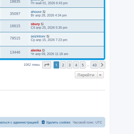
18835
Пт май 01, 2026 6:43 pm
ahouse
35097
Вт апр 28, 2026 4:34 pm
sbury
16615
Сб апр 25, 2026 5:30 pm
asizintsev
78515
Ср апр 15, 2026 7:23 pm
alenka
13446
Чт апр 09, 2026 11:18 am
Страница
1
из
43
1
2
3
4
5
43
След.
1062 темы
…
Перейти
заться с администрацией
Удалить cookies
Часовой пояс:
UTC