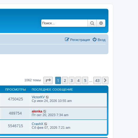
Поиск
Расширенный по
Регистрация
Вход
Страница
1
из
43
1
2
3
4
5
43
След.
1062 темы
…
ПРОСМОТРЫ
ПОСЛЕДНЕЕ СООБЩЕНИЕ
VictorKV
4750425
Ср июн 24, 2026 10:55 am
alenka
489754
Пт окт 20, 2023 7:34 am
CrashX
5546715
Сб фев 07, 2026 7:21 am