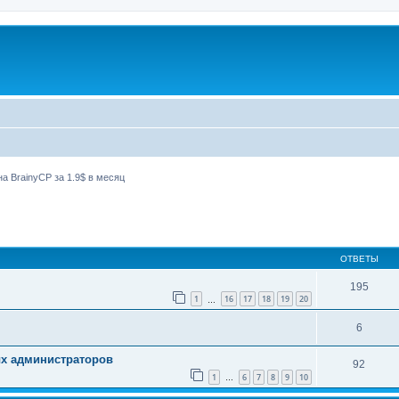
а BrainyCP за 1.9$ в месяц
ширенный поиск
ОТВЕТЫ
195
1
16
17
18
19
20
…
6
ых администраторов
92
1
6
7
8
9
10
…