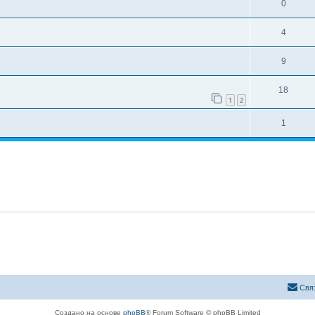
0
4
9
18
1
2
1
Свя
Создано на основе
phpBB
® Forum Software © phpBB Limited