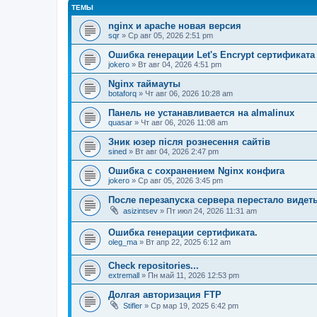
ТЕМЫ
nginx и apache новая версия
sqr
» Ср авг 05, 2026 2:51 pm
Ошибка генерации Let's Encrypt сертификата д
jokero
» Вт авг 04, 2026 4:51 pm
Nginx таймауты
botaforq
» Чт авг 06, 2026 10:28 am
Панель не устанавливается на almalinux
quasar
» Чт авг 06, 2026 11:08 am
Зник юзер після рознесення сайтів
sined
» Вт авг 04, 2026 2:47 pm
Ошибка с сохранением Nginx конфига
jokero
» Ср авг 05, 2026 3:45 pm
После перезапуска сервера перестало видет
asizintsev
» Пт июл 24, 2026 11:31 am
Ошибка генерации сертификата.
oleg_ma
» Вт апр 22, 2025 6:12 am
Check repositories...
extremall
» Пн май 11, 2026 12:53 pm
Долгая авторизация FTP
Stifler
» Ср мар 19, 2025 6:42 pm