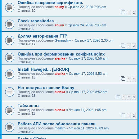
Ошибка генерации сертификата.
Последнее сообщение
sbury
«
Ср июл 22, 2026 7:06 am
Ответы:
10
1
2
Check repositories...
Последнее сообщение
sbury
«
Ср июн 24, 2026 7:06 am
Ответы:
6
Долгая авторизация FTP
Последнее сообщение
Gennadiny
«
Ср июн 17, 2026 2:30 pm
Ответы:
17
1
2
Ошибка при формировании конфига nginx
Последнее сообщение
alenka
«
Ср июн 17, 2026 8:56 am
Ответы:
3
Install Haveged... [ERROR]
Последнее сообщение
alenka
«
Ср июн 17, 2026 8:53 am
Ответы:
15
1
2
Нет доступа к панели Brainy
Последнее сообщение
alenka
«
Ср июн 17, 2026 8:52 am
Ответы:
23
1
2
3
Тайм-зоны
Последнее сообщение
alenka
«
Чт июн 11, 2026 1:05 pm
Ответы:
11
1
2
Работа АПИ после обновления панели
Последнее сообщение
mailarn
«
Чт июн 11, 2026 10:09 am
Ответы:
2