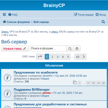
BrainyCP
FAQ
Регистрация
Вход
П
Список форумов
Веб-сервер
о
Здесь
VPS на BrainyCP за 3$ в месяц, а
здесь
50GB шаред-хостинг на BrainyCP за
и
1.9$ в месяц
с
Веб-сервер
к
Поиск
Расширенный пои
Новая тема
Страница
1
из
43
1
2
3
4
5
43
След.
1062 темы
…
Объявления
Предложения по юзабилити
Последнее сообщение
VictorKV
«
Ср июн 24, 2026 10:55 am
Добавлено в форуме
Общее
Ответы:
195
1
17
18
19
20
…
Поддержка BillManager
Последнее сообщение
alenka
«
Пт окт 20, 2023 7:34 am
Добавлено в форуме
Общее
Ответы:
6
Предложение для разработчиков и системных
администраторов