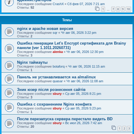
Последнее сообщение
CrashX
«
Сб фев 07, 2026 7:21 am
Ответы:
92
1
7
8
9
10
…
Темы
nginx и apache новая версия
Последнее сообщение
sqr
«
Чт авг 06, 2026 3:22 pm
Ответы:
2
Ошибка генерации Let's Encrypt сертификата для Brainy
панели (ver 1.1011.20260731)
Последнее сообщение
alenka
«
Чт авг 06, 2026 12:30 pm
Ответы:
3
Nginx таймауты
Последнее сообщение
botaforq
«
Чт авг 06, 2026 11:15 am
Ответы:
1
Панель не устанавливается на almalinux
Последнее сообщение
quasar
«
Чт авг 06, 2026 11:08 am
Зник юзер після рознесення сайтів
Последнее сообщение
sbury
«
Ср авг 05, 2026 8:21 pm
Ответы:
3
Ошибка с сохранением Nginx конфига
Последнее сообщение
sbury
«
Ср авг 05, 2026 5:23 pm
Ответы:
1
После перезапуска сервера перестало видеть BD
Последнее сообщение
sbury
«
Вс июл 26, 2026 7:42 am
Ответы:
20
1
2
3