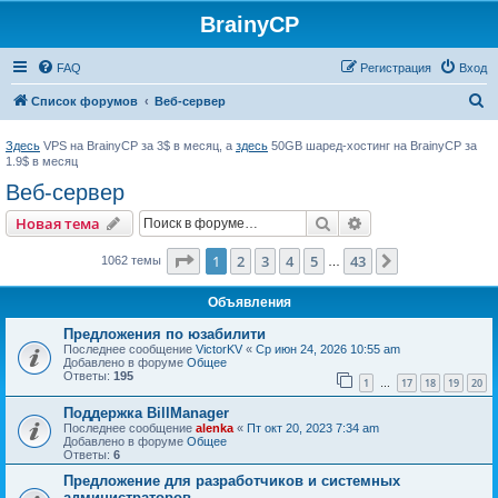
BrainyCP
FAQ
Регистрация
Вход
П
Список форумов
Веб-сервер
о
Здесь
VPS на BrainyCP за 3$ в месяц, а
здесь
50GB шаред-хостинг на BrainyCP за
и
1.9$ в месяц
с
Веб-сервер
к
Поиск
Расширенный пои
Новая тема
Страница
1
из
43
1
2
3
4
5
43
След.
1062 темы
…
Объявления
Предложения по юзабилити
Последнее сообщение
VictorKV
«
Ср июн 24, 2026 10:55 am
Добавлено в форуме
Общее
Ответы:
195
1
17
18
19
20
…
Поддержка BillManager
Последнее сообщение
alenka
«
Пт окт 20, 2023 7:34 am
Добавлено в форуме
Общее
Ответы:
6
Предложение для разработчиков и системных
администраторов