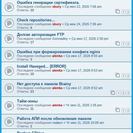
Ошибка генерации сертификата.
Последнее сообщение
sbury
«
Ср июл 22, 2026 7:06 am
Ответы:
10
1
2
Check repositories...
Последнее сообщение
sbury
«
Ср июн 24, 2026 7:06 am
Ответы:
6
Долгая авторизация FTP
Последнее сообщение
Gennadiny
«
Ср июн 17, 2026 2:30 pm
Ответы:
17
1
2
Ошибка при формировании конфига nginx
Последнее сообщение
alenka
«
Ср июн 17, 2026 8:56 am
Ответы:
3
Install Haveged... [ERROR]
Последнее сообщение
alenka
«
Ср июн 17, 2026 8:53 am
Ответы:
15
1
2
Нет доступа к панели Brainy
Последнее сообщение
alenka
«
Ср июн 17, 2026 8:52 am
Ответы:
23
1
2
3
Тайм-зоны
Последнее сообщение
alenka
«
Чт июн 11, 2026 1:05 pm
Ответы:
11
1
2
Работа АПИ после обновления панели
Последнее сообщение
mailarn
«
Чт июн 11, 2026 10:09 am
Ответы:
2