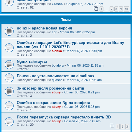
Последнее сообщение
CrashX
«
Сб фев 07, 2026 7:21 am
Ответы:
92
1
7
8
9
10
…
Темы
nginx и apache новая версия
Последнее сообщение
sqr
«
Чт авг 06, 2026 3:22 pm
Ответы:
2
Ошибка генерации Let's Encrypt сертификата для Brainy
панели (ver 1.1011.20260731)
Последнее сообщение
alenka
«
Чт авг 06, 2026 12:30 pm
Ответы:
3
Nginx таймауты
Последнее сообщение
botaforq
«
Чт авг 06, 2026 11:15 am
Ответы:
1
Панель не устанавливается на almalinux
Последнее сообщение
quasar
«
Чт авг 06, 2026 11:08 am
Зник юзер після рознесення сайтів
Последнее сообщение
sbury
«
Ср авг 05, 2026 8:21 pm
Ответы:
3
Ошибка с сохранением Nginx конфига
Последнее сообщение
sbury
«
Ср авг 05, 2026 5:23 pm
Ответы:
1
После перезапуска сервера перестало видеть BD
Последнее сообщение
sbury
«
Вс июл 26, 2026 7:42 am
Ответы:
20
1
2
3