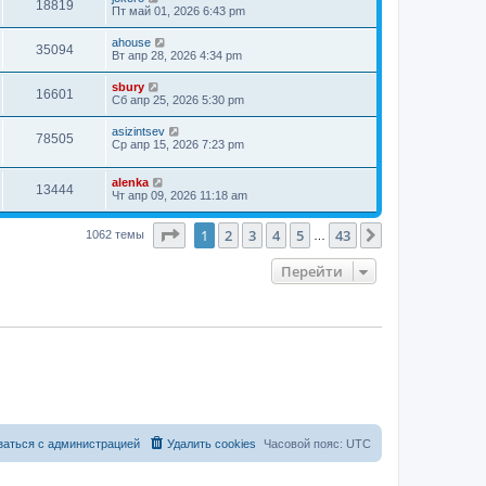
18819
Пт май 01, 2026 6:43 pm
ahouse
35094
Вт апр 28, 2026 4:34 pm
sbury
16601
Сб апр 25, 2026 5:30 pm
asizintsev
78505
Ср апр 15, 2026 7:23 pm
alenka
13444
Чт апр 09, 2026 11:18 am
Страница
1
из
43
1
2
3
4
5
43
След.
1062 темы
…
Перейти
заться с администрацией
Удалить cookies
Часовой пояс:
UTC