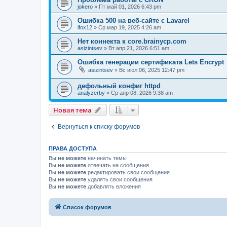
jokero
» Пт май 01, 2026 6:43 pm
Ошибка 500 на веб-сайте с Lavarel
ifox12
» Ср мар 19, 2025 4:26 am
Нет коннекта к core.brainycp.com
asizintsev
» Вт апр 21, 2026 6:51 am
Ошибка генерации сертификата Lets Encrypt
asizintsev
» Вс июл 06, 2025 12:47 pm
дефольный конфиг httpd
analyzerby
» Ср апр 08, 2026 9:38 am
Новая тема
Вернуться к списку форумов
ПРАВА ДОСТУПА
Вы
не можете
начинать темы
Вы
не можете
отвечать на сообщения
Вы
не можете
редактировать свои сообщения
Вы
не можете
удалять свои сообщения
Вы
не можете
добавлять вложения
Список форумов