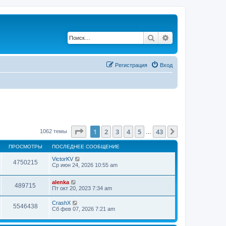
Поиск
Расширенный по
Регистрация
Вход
Страница
1
из
43
1
2
3
4
5
43
След.
1062 темы
…
ПРОСМОТРЫ
ПОСЛЕДНЕЕ СООБЩЕНИЕ
VictorKV
4750215
Ср июн 24, 2026 10:55 am
alenka
489715
Пт окт 20, 2023 7:34 am
CrashX
5546438
Сб фев 07, 2026 7:21 am