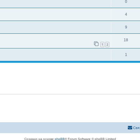
0
4
9
18
1
2
1
Свя
Создано на основе
phpBB
® Forum Software © phpBB Limited