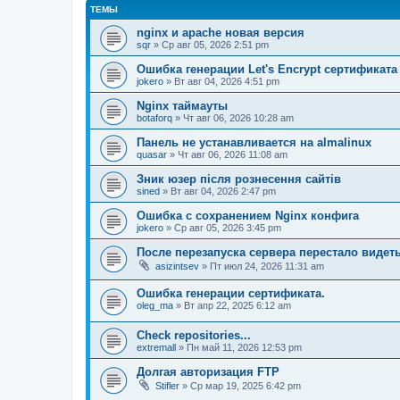
ТЕМЫ
nginx и apache новая версия
sqr
» Ср авг 05, 2026 2:51 pm
Ошибка генерации Let's Encrypt сертификата д
jokero
» Вт авг 04, 2026 4:51 pm
Nginx таймауты
botaforq
» Чт авг 06, 2026 10:28 am
Панель не устанавливается на almalinux
quasar
» Чт авг 06, 2026 11:08 am
Зник юзер після рознесення сайтів
sined
» Вт авг 04, 2026 2:47 pm
Ошибка с сохранением Nginx конфига
jokero
» Ср авг 05, 2026 3:45 pm
После перезапуска сервера перестало видет
asizintsev
» Пт июл 24, 2026 11:31 am
Ошибка генерации сертификата.
oleg_ma
» Вт апр 22, 2025 6:12 am
Check repositories...
extremall
» Пн май 11, 2026 12:53 pm
Долгая авторизация FTP
Stifler
» Ср мар 19, 2025 6:42 pm