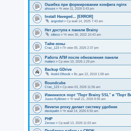
Ошибка при формировании конфига nginx
ahouse
» Чт июн 11, 2026 5:43 pm
Install Haveged... [ERROR]
angrebel
» Ср май 14, 2025 7:43 am
Нет доступа к панели Brainy
silteco
» Чт июн 30, 2022 10:43 am
Тайм-зоны
Стас_123
» Пт июн 05, 2026 2:37 pm
Работа АПИ после обновления панели
mailarn
» Ср июн 10, 2026 1:29 pm
Backup GDrive
Andrii Olhovik
» Вс дек 22, 2019 1:58 am
Roundcube
Стас_123
» Ср июн 03, 2026 11:56 am
Изменился порт "Порт Brainy SSL" и "Порт B
Juuso Kyllönen
» Чт май 21, 2026 8:56 am
Reverse proxy делает систему удобнее
davispalm
» Чт май 14, 2026 6:50 am
PHP
Zerooo
» Ср май 13, 2026 11:03 am
Проблема работы с CRON