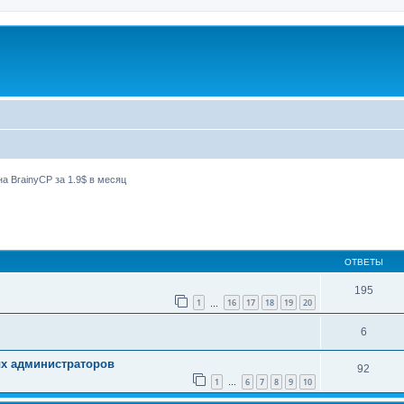
а BrainyCP за 1.9$ в месяц
ширенный поиск
ОТВЕТЫ
195
1
16
17
18
19
20
…
6
ых администраторов
92
1
6
7
8
9
10
…