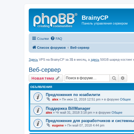
BrainyCP
Панель управления сервером
Ссылки
FAQ
Список форумов
Веб-сервер
Здесь
VPS на BrainyCP за 3$ в месяц, а
здесь
50GB шаред-хостинг н
Веб-сервер
Поиск
Рас
Новая тема
ОБЪЯВЛЕНИЯ
Предложения по юзабилити
alex
» Пн июн 11, 2018 12:51 pm » в форуме
Общее
Поддержка BillManager
alex
» Чт май 31, 2018 3:18 pm » в форуме
Общее
Предложение для разработчиков и системн
eugene
» Пн май 07, 2018 4:44 pm