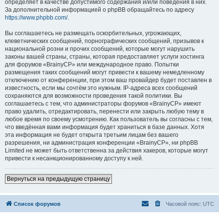
определяет в качестве допустимого содержания и/или поведения в них.
За дополнительной информацией о phpBB обращайтесь по адресу
https://www.phpbb.com/
.
Вы соглашаетесь не размещать оскорбительных, угрожающих,
клеветнических сообщений, порнографических сообщений, призывов к
национальной розни и прочих сообщений, которые могут нарушить
законы вашей страны, страны, которая предоставляет услуги хостинга
для форумов «BrainyCP» или международное право. Попытки
размещения таких сообщений могут привести к вашему немедленному
отключению от конференции, при этом ваш провайдер будет поставлен в
известность, если мы сочтём это нужным. IP-адреса всех сообщений
сохраняются для возможности проведения такой политики. Вы
соглашаетесь с тем, что администраторы форумов «BrainyCP» имеют
право удалить, отредактировать, перенести или закрыть любую тему в
любое время по своему усмотрению. Как пользователь вы согласны с тем,
что введённая вами информация будет храниться в базе данных. Хотя
эта информация не будет открыта третьим лицам без вашего
разрешения, ни администрация конференции «BrainyCP», ни phpBB
Limited не может быть ответственна за действия хакеров, которые могут
привести к несанкционированному доступу к ней.
Вернуться на предыдущую страницу
Список форумов
Часовой пояс:
UTC