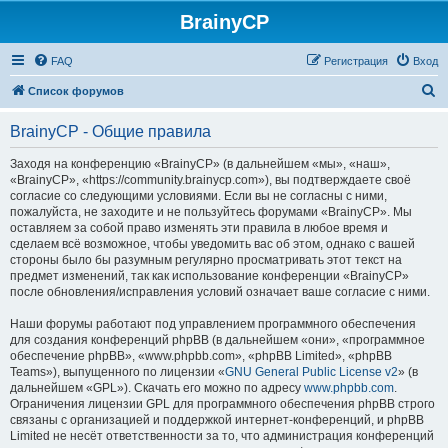
BrainyCP
FAQ
Регистрация
Вход
П
Список форумов
о
BrainyCP - Общие правила
и
с
Заходя на конференцию «BrainyCP» (в дальнейшем «мы», «наш»,
«BrainyCP», «https://community.brainycp.com»), вы подтверждаете своё
к
согласие со следующими условиями. Если вы не согласны с ними,
пожалуйста, не заходите и не пользуйтесь форумами «BrainyCP». Мы
оставляем за собой право изменять эти правила в любое время и
сделаем всё возможное, чтобы уведомить вас об этом, однако с вашей
стороны было бы разумным регулярно просматривать этот текст на
предмет изменений, так как использование конференции «BrainyCP»
после обновления/исправления условий означает ваше согласие с ними.
Наши форумы работают под управлением программного обеспечения
для создания конференций phpBB (в дальнейшем «они», «программное
обеспечение phpBB», «www.phpbb.com», «phpBB Limited», «phpBB
Teams»), выпущенного по лицензии «
GNU General Public License v2
» (в
дальнейшем «GPL»). Скачать его можно по адресу
www.phpbb.com
.
Ограничения лицензии GPL для программного обеспечения phpBB строго
связаны с организацией и поддержкой интернет-конференций, и phpBB
Limited не несёт ответственности за то, что администрация конференций