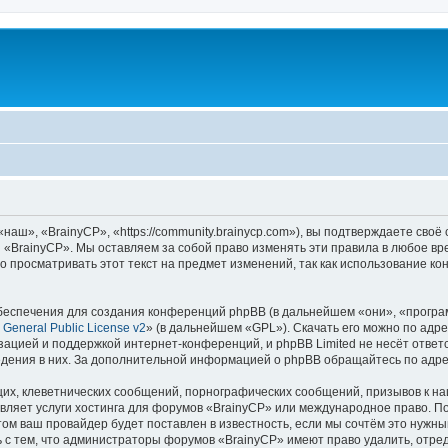
аш», «BrainyCP», «https://community.brainycp.com»), вы подтверждаете своё
 «BrainyCP». Мы оставляем за собой право изменять эти правила в любое вр
о просматривать этот текст на предмет изменений, так как использование 
еспечения для создания конференций phpBB (в дальнейшем «они», «програ
General Public License v2
» (в дальнейшем «GPL»). Скачать его можно по адр
зацией и поддержкой интернет-конференций, и phpBB Limited не несёт ответ
ведения в них. За дополнительной информацией о phpBB обращайтесь по адр
их, клеветнических сообщений, порнографических сообщений, призывов к на
вляет услуги хостинга для форумов «BrainyCP» или международное право. П
м ваш провайдер будет поставлен в известность, если мы сочтём это нужны
 с тем, что администраторы форумов «BrainyCP» имеют право удалить, отред