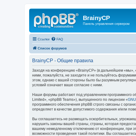
BrainyCP
Панель управления сервером
Ссылки
FAQ
Список форумов
BrainyCP - Общие правила
Заходя на конференцию «BrainyCP» (в дальнейшем «мы», «н
ними, пожалуйста, не заходите и не пользуйтесь форумами
этом, однако с вашей стороны было бы разумным регулярн
условий означает ваше согласие с ними.
Наши форумы работают под управлением программного об
Limited», «phpBB Teams»), выпущенного по лицензии «
GNU 
программного обеспечения phpBB строго связаны с органи
определяет в качестве допустимого содержания и/или по
Вы соглашаетесь не размещать оскорбительных, угрожающ
нарушить законы вашей страны, страны, которая предоста
вашему немедленному отключению от конференции, при это
возможности проведения такой политики. Вы соглашаетесь