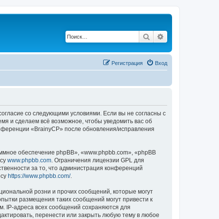
Поиск
Расширенный по
Регистрация
Вход
 согласие со следующими условиями. Если вы не согласны с
емя и сделаем всё возможное, чтобы уведомить вас об
конференции «BrainyCP» после обновления/исправления
ммное обеспечение phpBB», «www.phpbb.com», «phpBB
есу
www.phpbb.com
. Ограничения лицензии GPL для
ственности за то, что администрация конференций
есу
https://www.phpbb.com/
.
циональной розни и прочих сообщений, которые могут
опытки размещения таких сообщений могут привести к
м. IP-адреса всех сообщений сохраняются для
актировать, перенести или закрыть любую тему в любое