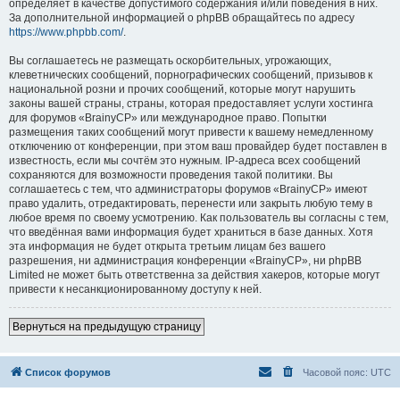
определяет в качестве допустимого содержания и/или поведения в них.
За дополнительной информацией о phpBB обращайтесь по адресу
https://www.phpbb.com/
.
Вы соглашаетесь не размещать оскорбительных, угрожающих,
клеветнических сообщений, порнографических сообщений, призывов к
национальной розни и прочих сообщений, которые могут нарушить
законы вашей страны, страны, которая предоставляет услуги хостинга
для форумов «BrainyCP» или международное право. Попытки
размещения таких сообщений могут привести к вашему немедленному
отключению от конференции, при этом ваш провайдер будет поставлен в
известность, если мы сочтём это нужным. IP-адреса всех сообщений
сохраняются для возможности проведения такой политики. Вы
соглашаетесь с тем, что администраторы форумов «BrainyCP» имеют
право удалить, отредактировать, перенести или закрыть любую тему в
любое время по своему усмотрению. Как пользователь вы согласны с тем,
что введённая вами информация будет храниться в базе данных. Хотя
эта информация не будет открыта третьим лицам без вашего
разрешения, ни администрация конференции «BrainyCP», ни phpBB
Limited не может быть ответственна за действия хакеров, которые могут
привести к несанкционированному доступу к ней.
Вернуться на предыдущую страницу
Список форумов
Часовой пояс:
UTC