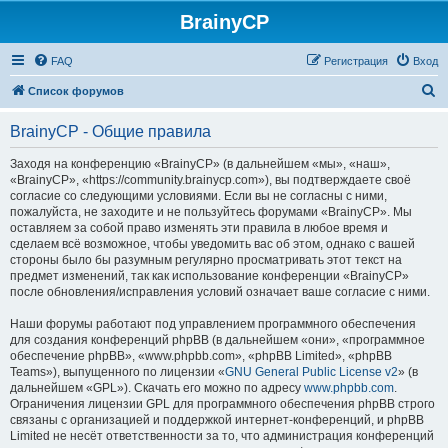
BrainyCP
FAQ
Регистрация
Вход
П
Список форумов
о
BrainyCP - Общие правила
и
с
Заходя на конференцию «BrainyCP» (в дальнейшем «мы», «наш»,
«BrainyCP», «https://community.brainycp.com»), вы подтверждаете своё
к
согласие со следующими условиями. Если вы не согласны с ними,
пожалуйста, не заходите и не пользуйтесь форумами «BrainyCP». Мы
оставляем за собой право изменять эти правила в любое время и
сделаем всё возможное, чтобы уведомить вас об этом, однако с вашей
стороны было бы разумным регулярно просматривать этот текст на
предмет изменений, так как использование конференции «BrainyCP»
после обновления/исправления условий означает ваше согласие с ними.
Наши форумы работают под управлением программного обеспечения
для создания конференций phpBB (в дальнейшем «они», «программное
обеспечение phpBB», «www.phpbb.com», «phpBB Limited», «phpBB
Teams»), выпущенного по лицензии «
GNU General Public License v2
» (в
дальнейшем «GPL»). Скачать его можно по адресу
www.phpbb.com
.
Ограничения лицензии GPL для программного обеспечения phpBB строго
связаны с организацией и поддержкой интернет-конференций, и phpBB
Limited не несёт ответственности за то, что администрация конференций