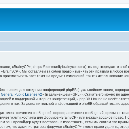
аш», «BrainyCP», «https://community.brainycp.com»), вы подтверждаете своё
 «BrainyCP». Мы оставляем за собой право изменять эти правила в любое вр
о просматривать этот текст на предмет изменений, так как использование 
еспечения для создания конференций phpBB (в дальнейшем «они», «програ
General Public License v2
» (в дальнейшем «GPL»). Скачать его можно по адр
зацией и поддержкой интернет-конференций, и phpBB Limited не несёт ответ
ведения в них. За дополнительной информацией о phpBB обращайтесь по адр
их, клеветнических сообщений, порнографических сообщений, призывов к на
вляет услуги хостинга для форумов «BrainyCP» или международное право. П
м ваш провайдер будет поставлен в известность, если мы сочтём это нужны
 с тем, что администраторы форумов «BrainyCP» имеют право удалить, отред