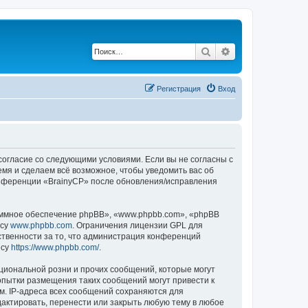
Поиск
Расширенный по
Регистрация
Вход
 согласие со следующими условиями. Если вы не согласны с
емя и сделаем всё возможное, чтобы уведомить вас об
конференции «BrainyCP» после обновления/исправления
ммное обеспечение phpBB», «www.phpbb.com», «phpBB
есу
www.phpbb.com
. Ограничения лицензии GPL для
ственности за то, что администрация конференций
есу
https://www.phpbb.com/
.
циональной розни и прочих сообщений, которые могут
опытки размещения таких сообщений могут привести к
м. IP-адреса всех сообщений сохраняются для
актировать, перенести или закрыть любую тему в любое