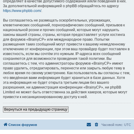
определяет в качестве допустимого содержания и/или поведения в них.
За дополнительной информацией о phpBB обращайтесь по адресу
https://www.phpbb.com/
.
Вы соглашаетесь не размещать оскорбительных, угрожающих,
клеветнических сообщений, порнографических сообщений, призывов к
национальной розни и прочих сообщений, которые могут нарушить
законы вашей страны, страны, которая предоставляет услуги хостинга
для форумов «BrainyCP» или международное право. Попытки
размещения таких сообщений могут привести к вашему немедленному
отключению от конференции, при этом ваш провайдер будет поставлен в
известность, если мы сочтём это нужным. IP-адреса всех сообщений
сохраняются для возможности проведения такой политики. Вы
соглашаетесь с тем, что администраторы форумов «BrainyCP» имеют
право удалить, отредактировать, перенести или закрыть любую тему в
любое время по своему усмотрению. Как пользователь вы согласны с тем,
что введённая вами информация будет храниться в базе данных. Хотя
эта информация не будет открыта третьим лицам без вашего
разрешения, ни администрация конференции «BrainyCP», ни phpBB
Limited не может быть ответственна за действия хакеров, которые могут
привести к несанкционированному доступу к ней.
Вернуться на предыдущую страницу
Список форумов
Часовой пояс:
UTC