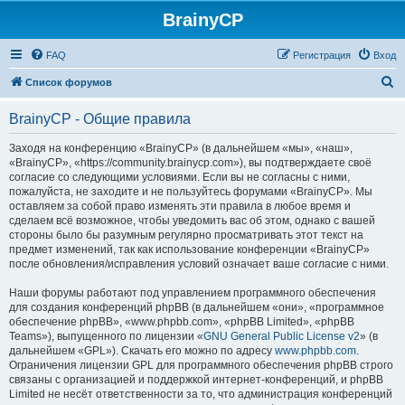
BrainyCP
FAQ
Регистрация
Вход
П
Список форумов
о
BrainyCP - Общие правила
и
с
Заходя на конференцию «BrainyCP» (в дальнейшем «мы», «наш»,
«BrainyCP», «https://community.brainycp.com»), вы подтверждаете своё
к
согласие со следующими условиями. Если вы не согласны с ними,
пожалуйста, не заходите и не пользуйтесь форумами «BrainyCP». Мы
оставляем за собой право изменять эти правила в любое время и
сделаем всё возможное, чтобы уведомить вас об этом, однако с вашей
стороны было бы разумным регулярно просматривать этот текст на
предмет изменений, так как использование конференции «BrainyCP»
после обновления/исправления условий означает ваше согласие с ними.
Наши форумы работают под управлением программного обеспечения
для создания конференций phpBB (в дальнейшем «они», «программное
обеспечение phpBB», «www.phpbb.com», «phpBB Limited», «phpBB
Teams»), выпущенного по лицензии «
GNU General Public License v2
» (в
дальнейшем «GPL»). Скачать его можно по адресу
www.phpbb.com
.
Ограничения лицензии GPL для программного обеспечения phpBB строго
связаны с организацией и поддержкой интернет-конференций, и phpBB
Limited не несёт ответственности за то, что администрация конференций