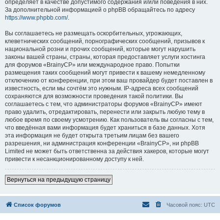
определяет в качестве допустимого содержания и/или поведения в них.
За дополнительной информацией о phpBB обращайтесь по адресу
https://www.phpbb.com/
.
Вы соглашаетесь не размещать оскорбительных, угрожающих,
клеветнических сообщений, порнографических сообщений, призывов к
национальной розни и прочих сообщений, которые могут нарушить
законы вашей страны, страны, которая предоставляет услуги хостинга
для форумов «BrainyCP» или международное право. Попытки
размещения таких сообщений могут привести к вашему немедленному
отключению от конференции, при этом ваш провайдер будет поставлен в
известность, если мы сочтём это нужным. IP-адреса всех сообщений
сохраняются для возможности проведения такой политики. Вы
соглашаетесь с тем, что администраторы форумов «BrainyCP» имеют
право удалить, отредактировать, перенести или закрыть любую тему в
любое время по своему усмотрению. Как пользователь вы согласны с тем,
что введённая вами информация будет храниться в базе данных. Хотя
эта информация не будет открыта третьим лицам без вашего
разрешения, ни администрация конференции «BrainyCP», ни phpBB
Limited не может быть ответственна за действия хакеров, которые могут
привести к несанкционированному доступу к ней.
Вернуться на предыдущую страницу
Список форумов
Часовой пояс:
UTC