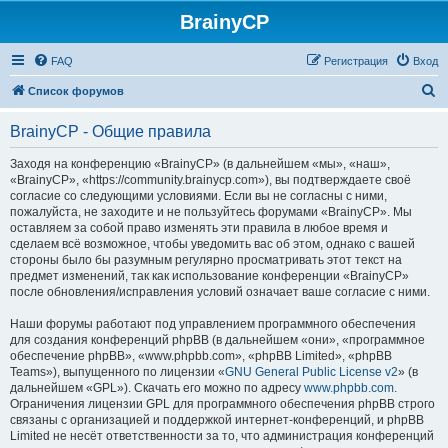
BrainyCP
FAQ
Регистрация
Вход
П
Список форумов
о
BrainyCP - Общие правила
и
с
Заходя на конференцию «BrainyCP» (в дальнейшем «мы», «наш»,
«BrainyCP», «https://community.brainycp.com»), вы подтверждаете своё
к
согласие со следующими условиями. Если вы не согласны с ними,
пожалуйста, не заходите и не пользуйтесь форумами «BrainyCP». Мы
оставляем за собой право изменять эти правила в любое время и
сделаем всё возможное, чтобы уведомить вас об этом, однако с вашей
стороны было бы разумным регулярно просматривать этот текст на
предмет изменений, так как использование конференции «BrainyCP»
после обновления/исправления условий означает ваше согласие с ними.
Наши форумы работают под управлением программного обеспечения
для создания конференций phpBB (в дальнейшем «они», «программное
обеспечение phpBB», «www.phpbb.com», «phpBB Limited», «phpBB
Teams»), выпущенного по лицензии «
GNU General Public License v2
» (в
дальнейшем «GPL»). Скачать его можно по адресу
www.phpbb.com
.
Ограничения лицензии GPL для программного обеспечения phpBB строго
связаны с организацией и поддержкой интернет-конференций, и phpBB
Limited не несёт ответственности за то, что администрация конференций