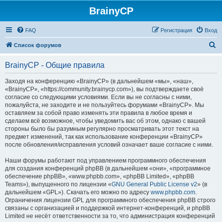
BrainyCP
FAQ
Регистрация
Вход
П
Список форумов
о
BrainyCP - Общие правила
и
с
Заходя на конференцию «BrainyCP» (в дальнейшем «мы», «наш»,
«BrainyCP», «https://community.brainycp.com»), вы подтверждаете своё
к
согласие со следующими условиями. Если вы не согласны с ними,
пожалуйста, не заходите и не пользуйтесь форумами «BrainyCP». Мы
оставляем за собой право изменять эти правила в любое время и
сделаем всё возможное, чтобы уведомить вас об этом, однако с вашей
стороны было бы разумным регулярно просматривать этот текст на
предмет изменений, так как использование конференции «BrainyCP»
после обновления/исправления условий означает ваше согласие с ними.
Наши форумы работают под управлением программного обеспечения
для создания конференций phpBB (в дальнейшем «они», «программное
обеспечение phpBB», «www.phpbb.com», «phpBB Limited», «phpBB
Teams»), выпущенного по лицензии «
GNU General Public License v2
» (в
дальнейшем «GPL»). Скачать его можно по адресу
www.phpbb.com
.
Ограничения лицензии GPL для программного обеспечения phpBB строго
связаны с организацией и поддержкой интернет-конференций, и phpBB
Limited не несёт ответственности за то, что администрация конференций