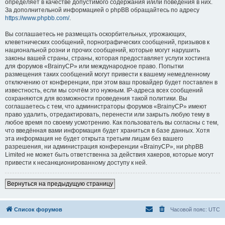
определяет в качестве допустимого содержания и/или поведения в них.
За дополнительной информацией о phpBB обращайтесь по адресу
https://www.phpbb.com/
.
Вы соглашаетесь не размещать оскорбительных, угрожающих,
клеветнических сообщений, порнографических сообщений, призывов к
национальной розни и прочих сообщений, которые могут нарушить
законы вашей страны, страны, которая предоставляет услуги хостинга
для форумов «BrainyCP» или международное право. Попытки
размещения таких сообщений могут привести к вашему немедленному
отключению от конференции, при этом ваш провайдер будет поставлен в
известность, если мы сочтём это нужным. IP-адреса всех сообщений
сохраняются для возможности проведения такой политики. Вы
соглашаетесь с тем, что администраторы форумов «BrainyCP» имеют
право удалить, отредактировать, перенести или закрыть любую тему в
любое время по своему усмотрению. Как пользователь вы согласны с тем,
что введённая вами информация будет храниться в базе данных. Хотя
эта информация не будет открыта третьим лицам без вашего
разрешения, ни администрация конференции «BrainyCP», ни phpBB
Limited не может быть ответственна за действия хакеров, которые могут
привести к несанкционированному доступу к ней.
Вернуться на предыдущую страницу
Список форумов
Часовой пояс:
UTC