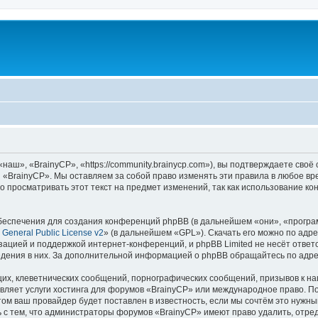
аш», «BrainyCP», «https://community.brainycp.com»), вы подтверждаете своё
 «BrainyCP». Мы оставляем за собой право изменять эти правила в любое вр
о просматривать этот текст на предмет изменений, так как использование 
еспечения для создания конференций phpBB (в дальнейшем «они», «програ
General Public License v2
» (в дальнейшем «GPL»). Скачать его можно по адр
зацией и поддержкой интернет-конференций, и phpBB Limited не несёт ответ
ведения в них. За дополнительной информацией о phpBB обращайтесь по адр
их, клеветнических сообщений, порнографических сообщений, призывов к на
вляет услуги хостинга для форумов «BrainyCP» или международное право. П
м ваш провайдер будет поставлен в известность, если мы сочтём это нужны
 с тем, что администраторы форумов «BrainyCP» имеют право удалить, отред