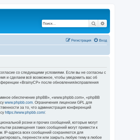
Поиск
Расширенный по
Регистрация
Вход
 согласие со следующими условиями. Если вы не согласны с
емя и сделаем всё возможное, чтобы уведомить вас об
конференции «BrainyCP» после обновления/исправления
ммное обеспечение phpBB», «www.phpbb.com», «phpBB
есу
www.phpbb.com
. Ограничения лицензии GPL для
ственности за то, что администрация конференций
есу
https://www.phpbb.com/
.
циональной розни и прочих сообщений, которые могут
опытки размещения таких сообщений могут привести к
м. IP-адреса всех сообщений сохраняются для
актировать, перенести или закрыть любую тему в любое