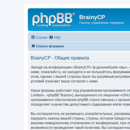
BrainyCP
Панель управления сервером
Ссылки
FAQ
Список форумов
BrainyCP - Общие правила
Заходя на конференцию «BrainyCP» (в дальнейшем «мы», «н
ними, пожалуйста, не заходите и не пользуйтесь форумами
этом, однако с вашей стороны было бы разумным регулярн
условий означает ваше согласие с ними.
Наши форумы работают под управлением программного об
Limited», «phpBB Teams»), выпущенного по лицензии «
GNU 
программного обеспечения phpBB строго связаны с органи
определяет в качестве допустимого содержания и/или по
Вы соглашаетесь не размещать оскорбительных, угрожающ
нарушить законы вашей страны, страны, которая предоста
вашему немедленному отключению от конференции, при это
возможности проведения такой политики. Вы соглашаетесь