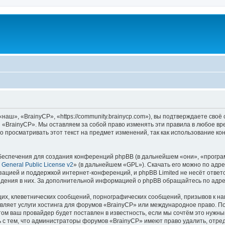
аш», «BrainyCP», «https://community.brainycp.com»), вы подтверждаете своё
 «BrainyCP». Мы оставляем за собой право изменять эти правила в любое вр
о просматривать этот текст на предмет изменений, так как использование 
еспечения для создания конференций phpBB (в дальнейшем «они», «програ
General Public License v2
» (в дальнейшем «GPL»). Скачать его можно по адр
зацией и поддержкой интернет-конференций, и phpBB Limited не несёт ответ
ведения в них. За дополнительной информацией о phpBB обращайтесь по адр
их, клеветнических сообщений, порнографических сообщений, призывов к на
вляет услуги хостинга для форумов «BrainyCP» или международное право. П
м ваш провайдер будет поставлен в известность, если мы сочтём это нужны
 с тем, что администраторы форумов «BrainyCP» имеют право удалить, отред