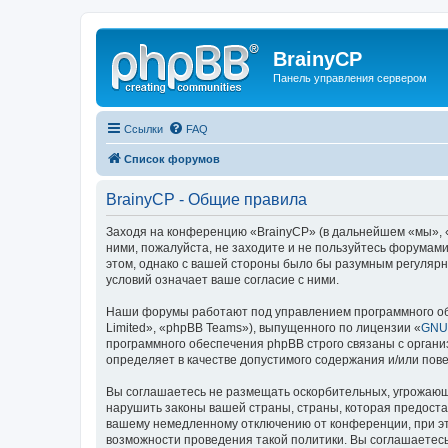
BrainyCP
Панель управления сервером
Ссылки
FAQ
Список форумов
BrainyCP - Общие правила
Заходя на конференцию «BrainyCP» (в дальнейшем «мы», «н
ними, пожалуйста, не заходите и не пользуйтесь форумами
этом, однако с вашей стороны было бы разумным регулярн
условий означает ваше согласие с ними.
Наши форумы работают под управлением программного об
Limited», «phpBB Teams»), выпущенного по лицензии «
GNU 
программного обеспечения phpBB строго связаны с органи
определяет в качестве допустимого содержания и/или по
Вы соглашаетесь не размещать оскорбительных, угрожающ
нарушить законы вашей страны, страны, которая предоста
вашему немедленному отключению от конференции, при это
возможности проведения такой политики. Вы соглашаетесь