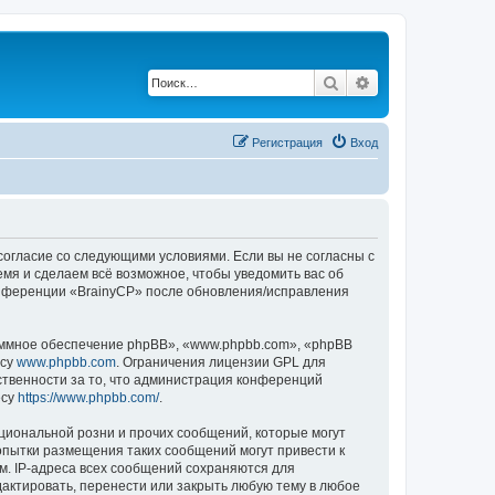
Поиск
Расширенный по
Регистрация
Вход
 согласие со следующими условиями. Если вы не согласны с
емя и сделаем всё возможное, чтобы уведомить вас об
конференции «BrainyCP» после обновления/исправления
ммное обеспечение phpBB», «www.phpbb.com», «phpBB
есу
www.phpbb.com
. Ограничения лицензии GPL для
ственности за то, что администрация конференций
есу
https://www.phpbb.com/
.
циональной розни и прочих сообщений, которые могут
опытки размещения таких сообщений могут привести к
м. IP-адреса всех сообщений сохраняются для
актировать, перенести или закрыть любую тему в любое