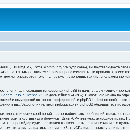
аш», «BrainyCP», «https://community.brainycp.com»), вы подтверждаете своё
 «BrainyCP». Мы оставляем за собой право изменять эти правила в любое вр
о просматривать этот текст на предмет изменений, так как использование 
еспечения для создания конференций phpBB (в дальнейшем «они», «програ
General Public License v2
» (в дальнейшем «GPL»). Скачать его можно по адр
зацией и поддержкой интернет-конференций, и phpBB Limited не несёт ответ
ведения в них. За дополнительной информацией о phpBB обращайтесь по адр
их, клеветнических сообщений, порнографических сообщений, призывов к на
вляет услуги хостинга для форумов «BrainyCP» или международное право. П
м ваш провайдер будет поставлен в известность, если мы сочтём это нужны
 с тем, что администраторы форумов «BrainyCP» имеют право удалить, отред