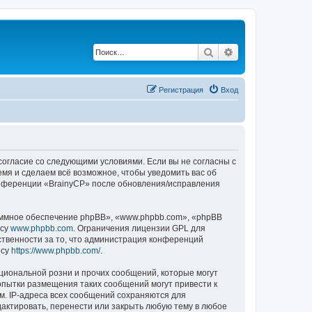
Поиск
Расширенный по
Регистрация
Вход
 согласие со следующими условиями. Если вы не согласны с
емя и сделаем всё возможное, чтобы уведомить вас об
конференции «BrainyCP» после обновления/исправления
ммное обеспечение phpBB», «www.phpbb.com», «phpBB
есу
www.phpbb.com
. Ограничения лицензии GPL для
ственности за то, что администрация конференций
есу
https://www.phpbb.com/
.
циональной розни и прочих сообщений, которые могут
опытки размещения таких сообщений могут привести к
м. IP-адреса всех сообщений сохраняются для
актировать, перенести или закрыть любую тему в любое