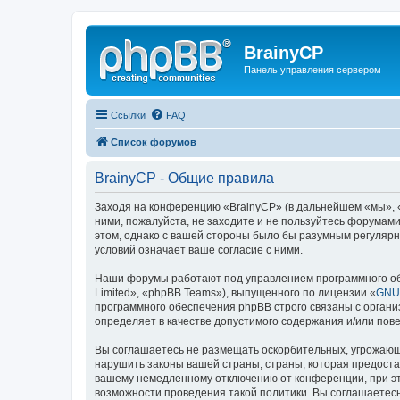
BrainyCP
Панель управления сервером
Ссылки
FAQ
Список форумов
BrainyCP - Общие правила
Заходя на конференцию «BrainyCP» (в дальнейшем «мы», «н
ними, пожалуйста, не заходите и не пользуйтесь форумами
этом, однако с вашей стороны было бы разумным регулярн
условий означает ваше согласие с ними.
Наши форумы работают под управлением программного об
Limited», «phpBB Teams»), выпущенного по лицензии «
GNU 
программного обеспечения phpBB строго связаны с органи
определяет в качестве допустимого содержания и/или по
Вы соглашаетесь не размещать оскорбительных, угрожающ
нарушить законы вашей страны, страны, которая предоста
вашему немедленному отключению от конференции, при это
возможности проведения такой политики. Вы соглашаетесь