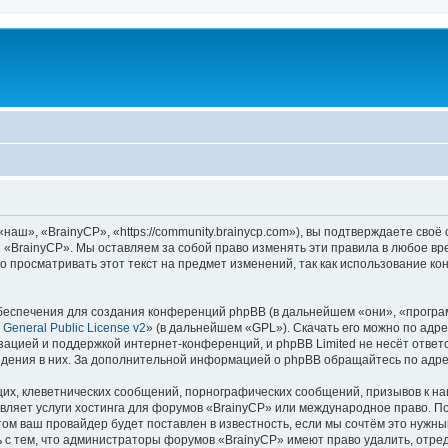
аш», «BrainyCP», «https://community.brainycp.com»), вы подтверждаете своё
 «BrainyCP». Мы оставляем за собой право изменять эти правила в любое вр
о просматривать этот текст на предмет изменений, так как использование 
еспечения для создания конференций phpBB (в дальнейшем «они», «програ
General Public License v2
» (в дальнейшем «GPL»). Скачать его можно по адр
зацией и поддержкой интернет-конференций, и phpBB Limited не несёт ответ
ведения в них. За дополнительной информацией о phpBB обращайтесь по адр
их, клеветнических сообщений, порнографических сообщений, призывов к на
вляет услуги хостинга для форумов «BrainyCP» или международное право. П
м ваш провайдер будет поставлен в известность, если мы сочтём это нужны
 с тем, что администраторы форумов «BrainyCP» имеют право удалить, отред