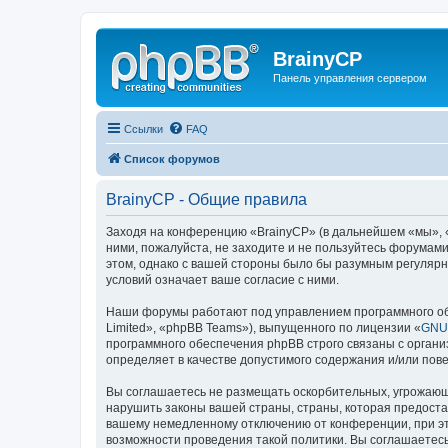
BrainyCP
Панель управления сервером
Ссылки
FAQ
Список форумов
BrainyCP - Общие правила
Заходя на конференцию «BrainyCP» (в дальнейшем «мы», «н
ними, пожалуйста, не заходите и не пользуйтесь форумами
этом, однако с вашей стороны было бы разумным регулярн
условий означает ваше согласие с ними.
Наши форумы работают под управлением программного об
Limited», «phpBB Teams»), выпущенного по лицензии «
GNU 
программного обеспечения phpBB строго связаны с органи
определяет в качестве допустимого содержания и/или по
Вы соглашаетесь не размещать оскорбительных, угрожающ
нарушить законы вашей страны, страны, которая предоста
вашему немедленному отключению от конференции, при это
возможности проведения такой политики. Вы соглашаетесь