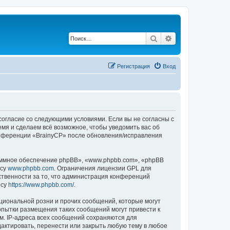
Поиск
Расширенный по
Регистрация
Вход
 согласие со следующими условиями. Если вы не согласны с
емя и сделаем всё возможное, чтобы уведомить вас об
конференции «BrainyCP» после обновления/исправления
ммное обеспечение phpBB», «www.phpbb.com», «phpBB
есу
www.phpbb.com
. Ограничения лицензии GPL для
ственности за то, что администрация конференций
есу
https://www.phpbb.com/
.
циональной розни и прочих сообщений, которые могут
опытки размещения таких сообщений могут привести к
м. IP-адреса всех сообщений сохраняются для
актировать, перенести или закрыть любую тему в любое