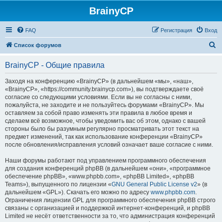
BrainyCP
FAQ
Регистрация
Вход
П
Список форумов
о
BrainyCP - Общие правила
и
с
Заходя на конференцию «BrainyCP» (в дальнейшем «мы», «наш»,
«BrainyCP», «https://community.brainycp.com»), вы подтверждаете своё
к
согласие со следующими условиями. Если вы не согласны с ними,
пожалуйста, не заходите и не пользуйтесь форумами «BrainyCP». Мы
оставляем за собой право изменять эти правила в любое время и
сделаем всё возможное, чтобы уведомить вас об этом, однако с вашей
стороны было бы разумным регулярно просматривать этот текст на
предмет изменений, так как использование конференции «BrainyCP»
после обновления/исправления условий означает ваше согласие с ними.
Наши форумы работают под управлением программного обеспечения
для создания конференций phpBB (в дальнейшем «они», «программное
обеспечение phpBB», «www.phpbb.com», «phpBB Limited», «phpBB
Teams»), выпущенного по лицензии «
GNU General Public License v2
» (в
дальнейшем «GPL»). Скачать его можно по адресу
www.phpbb.com
.
Ограничения лицензии GPL для программного обеспечения phpBB строго
связаны с организацией и поддержкой интернет-конференций, и phpBB
Limited не несёт ответственности за то, что администрация конференций