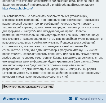
определяет в качестве допустимого содержания и/или поведения в них.
За дополнительной информацией о phpBB обращайтесь по адресу
https://www.phpbb.com/
.
Вы соглашаетесь не размещать оскорбительных, угрожающих,
клеветнических сообщений, порнографических сообщений, призывов к
национальной розни и прочих сообщений, которые могут нарушить
законы вашей страны, страны, которая предоставляет услуги хостинга
для форумов «BrainyCP» или международное право. Попытки
размещения таких сообщений могут привести к вашему немедленному
отключению от конференции, при этом ваш провайдер будет поставлен в
известность, если мы сочтём это нужным. IP-адреса всех сообщений
сохраняются для возможности проведения такой политики. Вы
соглашаетесь с тем, что администраторы форумов «BrainyCP» имеют
право удалить, отредактировать, перенести или закрыть любую тему в
любое время по своему усмотрению. Как пользователь вы согласны с тем,
что введённая вами информация будет храниться в базе данных. Хотя
эта информация не будет открыта третьим лицам без вашего
разрешения, ни администрация конференции «BrainyCP», ни phpBB
Limited не может быть ответственна за действия хакеров, которые могут
привести к несанкционированному доступу к ней.
Вернуться на предыдущую страницу
Список форумов
Часовой пояс:
UTC