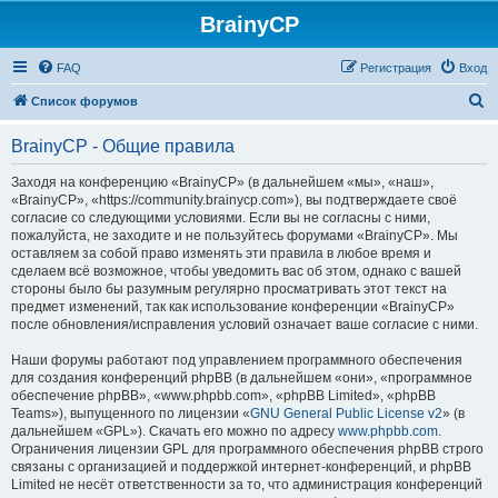
BrainyCP
FAQ
Регистрация
Вход
П
Список форумов
о
BrainyCP - Общие правила
и
с
Заходя на конференцию «BrainyCP» (в дальнейшем «мы», «наш»,
«BrainyCP», «https://community.brainycp.com»), вы подтверждаете своё
к
согласие со следующими условиями. Если вы не согласны с ними,
пожалуйста, не заходите и не пользуйтесь форумами «BrainyCP». Мы
оставляем за собой право изменять эти правила в любое время и
сделаем всё возможное, чтобы уведомить вас об этом, однако с вашей
стороны было бы разумным регулярно просматривать этот текст на
предмет изменений, так как использование конференции «BrainyCP»
после обновления/исправления условий означает ваше согласие с ними.
Наши форумы работают под управлением программного обеспечения
для создания конференций phpBB (в дальнейшем «они», «программное
обеспечение phpBB», «www.phpbb.com», «phpBB Limited», «phpBB
Teams»), выпущенного по лицензии «
GNU General Public License v2
» (в
дальнейшем «GPL»). Скачать его можно по адресу
www.phpbb.com
.
Ограничения лицензии GPL для программного обеспечения phpBB строго
связаны с организацией и поддержкой интернет-конференций, и phpBB
Limited не несёт ответственности за то, что администрация конференций