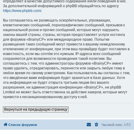
определяет в качестве допустимого содержания и/или поведения в них.
За дополнительной информацией о phpBB обращайтесь по адресу
https://www.phpbb.com/
.
Вы соглашаетесь не размещать оскорбительных, угрожающих,
клеветнических сообщений, порнографических сообщений, призывов к
национальной розни и прочих сообщений, которые могут нарушить
законы вашей страны, страны, которая предоставляет услуги хостинга
для форумов «BrainyCP» или международное право. Попытки
размещения таких сообщений могут привести к вашему немедленному
отключению от конференции, при этом ваш провайдер будет поставлен в
известность, если мы сочтём это нужным. IP-адреса всех сообщений
сохраняются для возможности проведения такой политики. Вы
соглашаетесь с тем, что администраторы форумов «BrainyCP» имеют
право удалить, отредактировать, перенести или закрыть любую тему в
любое время по своему усмотрению. Как пользователь вы согласны с тем,
что введённая вами информация будет храниться в базе данных. Хотя
эта информация не будет открыта третьим лицам без вашего
разрешения, ни администрация конференции «BrainyCP», ни phpBB
Limited не может быть ответственна за действия хакеров, которые могут
привести к несанкционированному доступу к ней.
Вернуться на предыдущую страницу
Список форумов
Часовой пояс:
UTC