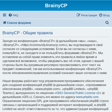
BrainyCP
FAQ
Регистрация
Вход
П
Список форумов
о
BrainyCP - Общие правила
и
с
Заходя на конференцию «BrainyCP» (в дальнейшем «мы», «наш»,
«BrainyCP», «https://community.brainycp.com»), вы подтверждаете своё
к
согласие со следующими условиями. Если вы не согласны с ними,
пожалуйста, не заходите и не пользуйтесь форумами «BrainyCP». Мы
оставляем за собой право изменять эти правила в любое время и
сделаем всё возможное, чтобы уведомить вас об этом, однако с вашей
стороны было бы разумным регулярно просматривать этот текст на
предмет изменений, так как использование конференции «BrainyCP»
после обновления/исправления условий означает ваше согласие с ними.
Наши форумы работают под управлением программного обеспечения
для создания конференций phpBB (в дальнейшем «они», «программное
обеспечение phpBB», «www.phpbb.com», «phpBB Limited», «phpBB
Teams»), выпущенного по лицензии «
GNU General Public License v2
» (в
дальнейшем «GPL»). Скачать его можно по адресу
www.phpbb.com
.
Ограничения лицензии GPL для программного обеспечения phpBB строго
связаны с организацией и поддержкой интернет-конференций, и phpBB
Limited не несёт ответственности за то, что администрация конференций