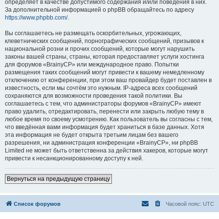
определяет в качестве допустимого содержания и/или поведения в них.
За дополнительной информацией о phpBB обращайтесь по адресу
https://www.phpbb.com/
.
Вы соглашаетесь не размещать оскорбительных, угрожающих,
клеветнических сообщений, порнографических сообщений, призывов к
национальной розни и прочих сообщений, которые могут нарушить
законы вашей страны, страны, которая предоставляет услуги хостинга
для форумов «BrainyCP» или международное право. Попытки
размещения таких сообщений могут привести к вашему немедленному
отключению от конференции, при этом ваш провайдер будет поставлен в
известность, если мы сочтём это нужным. IP-адреса всех сообщений
сохраняются для возможности проведения такой политики. Вы
соглашаетесь с тем, что администраторы форумов «BrainyCP» имеют
право удалить, отредактировать, перенести или закрыть любую тему в
любое время по своему усмотрению. Как пользователь вы согласны с тем,
что введённая вами информация будет храниться в базе данных. Хотя
эта информация не будет открыта третьим лицам без вашего
разрешения, ни администрация конференции «BrainyCP», ни phpBB
Limited не может быть ответственна за действия хакеров, которые могут
привести к несанкционированному доступу к ней.
Вернуться на предыдущую страницу
Список форумов
Часовой пояс:
UTC