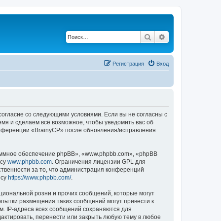
Поиск
Расширенный по
Регистрация
Вход
 согласие со следующими условиями. Если вы не согласны с
емя и сделаем всё возможное, чтобы уведомить вас об
конференции «BrainyCP» после обновления/исправления
ммное обеспечение phpBB», «www.phpbb.com», «phpBB
есу
www.phpbb.com
. Ограничения лицензии GPL для
ственности за то, что администрация конференций
есу
https://www.phpbb.com/
.
циональной розни и прочих сообщений, которые могут
опытки размещения таких сообщений могут привести к
м. IP-адреса всех сообщений сохраняются для
актировать, перенести или закрыть любую тему в любое