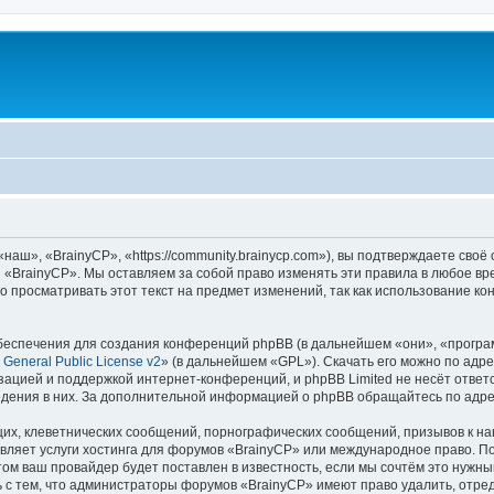
аш», «BrainyCP», «https://community.brainycp.com»), вы подтверждаете своё
 «BrainyCP». Мы оставляем за собой право изменять эти правила в любое вр
о просматривать этот текст на предмет изменений, так как использование 
еспечения для создания конференций phpBB (в дальнейшем «они», «програ
General Public License v2
» (в дальнейшем «GPL»). Скачать его можно по адр
зацией и поддержкой интернет-конференций, и phpBB Limited не несёт ответ
ведения в них. За дополнительной информацией о phpBB обращайтесь по адр
их, клеветнических сообщений, порнографических сообщений, призывов к на
вляет услуги хостинга для форумов «BrainyCP» или международное право. П
м ваш провайдер будет поставлен в известность, если мы сочтём это нужны
 с тем, что администраторы форумов «BrainyCP» имеют право удалить, отред