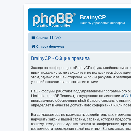
BrainyCP
Панель управления сервером
Ссылки
FAQ
Список форумов
BrainyCP - Общие правила
Заходя на конференцию «BrainyCP» (в дальнейшем «мы», «н
ними, пожалуйста, не заходите и не пользуйтесь форумами
этом, однако с вашей стороны было бы разумным регулярн
условий означает ваше согласие с ними.
Наши форумы работают под управлением программного об
Limited», «phpBB Teams»), выпущенного по лицензии «
GNU 
программного обеспечения phpBB строго связаны с органи
определяет в качестве допустимого содержания и/или по
Вы соглашаетесь не размещать оскорбительных, угрожающ
нарушить законы вашей страны, страны, которая предоста
вашему немедленному отключению от конференции, при это
возможности проведения такой политики. Вы соглашаетесь